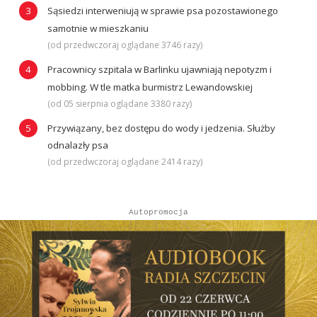
Sąsiedzi interweniują w sprawie psa pozostawionego
samotnie w mieszkaniu
(od przedwczoraj oglądane 3746 razy)
Pracownicy szpitala w Barlinku ujawniają nepotyzm i
mobbing. W tle matka burmistrz Lewandowskiej
(od 05 sierpnia oglądane 3380 razy)
Przywiązany, bez dostępu do wody i jedzenia. Służby
odnalazły psa
(od przedwczoraj oglądane 2414 razy)
Autopromocja