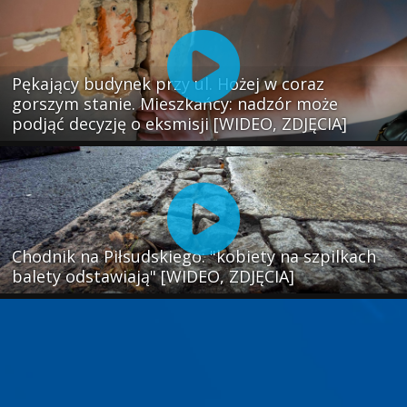
Pękający budynek przy ul. Hożej w coraz
gorszym stanie. Mieszkańcy: nadzór może
podjąć decyzję o eksmisji [WIDEO, ZDJĘCIA]
Chodnik na Piłsudskiego: "kobiety na szpilkach
balety odstawiają" [WIDEO, ZDJĘCIA]