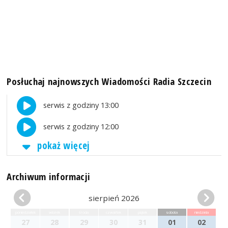
Posłuchaj najnowszych Wiadomości Radia Szczecin
serwis z godziny 13:00
serwis z godziny 12:00
pokaż więcej
Archiwum informacji
sierpień 2026
poniedziałek
wtorek
środa
czwartek
piątek
sobota
niedziela
27
28
29
30
31
01
02