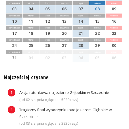
poniedziałek
wtorek
środa
czwartek
piątek
sobota
niedziela
03
04
05
06
07
08
09
poniedziałek
wtorek
środa
czwartek
piątek
sobota
niedziela
10
11
12
13
14
15
16
poniedziałek
wtorek
środa
czwartek
piątek
sobota
niedziela
17
18
19
20
21
22
23
poniedziałek
wtorek
środa
czwartek
piątek
sobota
niedziela
24
25
26
27
28
29
30
poniedziałek
wtorek
środa
czwartek
piątek
sobota
niedziela
31
01
02
03
04
05
06
Najczęściej czytane
Akcja ratunkowa na jeziorze Głębokim w Szczecinie
(od 02 sierpnia oglądane 5029 razy)
Tragiczny finał wypoczynku nad Jeziorem Głębokie w
Szczecinie
(od 03 sierpnia oglądane 3836 razy)