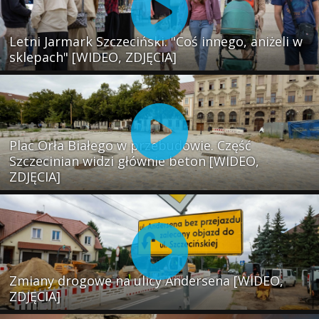
Letni Jarmark Szczeciński. "Coś innego, aniżeli w
sklepach" [WIDEO, ZDJĘCIA]
Plac Orła Białego w przebudowie. Część
Szczecinian widzi głównie beton [WIDEO,
ZDJĘCIA]
Zmiany drogowe na ulicy Andersena [WIDEO,
ZDJĘCIA]