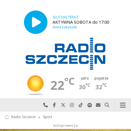
SŁUCHAJ TERAZ
AKTYWNA SOBOTA do 17:00
Anna Łukaszek
°C
jutro
pojutrze
22
°C
°C
30
32
Najlepiej po prostu do nas zadzwoń
Odwiedź nas na Facebook-u
Odwiedź nas na X
Odwiedź nas na Instagram-ie
Odwiedź nas na TikTok-u
Szukaj nas na Spotify
Wyślij do nas w
Szukaj
Radio Szczecin
»
Sport
Autopromocja
Reklama