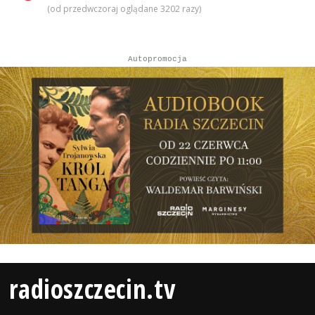
(od przedwczoraj oglądane 3202 razy)
Autopromocja
radioszczecin.tv