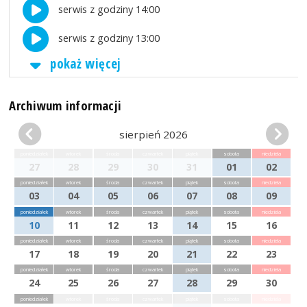
serwis z godziny 14:00
serwis z godziny 13:00
pokaż więcej
Archiwum informacji
sierpień 2026
poniedziałek
wtorek
środa
czwartek
piątek
sobota
niedziela
27
28
29
30
31
01
02
poniedziałek
wtorek
środa
czwartek
piątek
sobota
niedziela
03
04
05
06
07
08
09
poniedziałek
wtorek
środa
czwartek
piątek
sobota
niedziela
10
11
12
13
14
15
16
poniedziałek
wtorek
środa
czwartek
piątek
sobota
niedziela
17
18
19
20
21
22
23
poniedziałek
wtorek
środa
czwartek
piątek
sobota
niedziela
24
25
26
27
28
29
30
poniedziałek
wtorek
środa
czwartek
piątek
sobota
niedziela