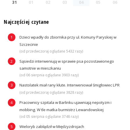
31
01
02
03
04
05
06
Najczęściej czytane
Dzieci wpadły do zbiornika przy ul. Komuny Paryskiej w
Szczecinie
(od przedwczoraj oglądane 5432 razy)
Sąsiedzi interweniują w sprawie psa pozostawionego
samotnie w mieszkaniu
(od 06 sierpnia oglądane 3903 razy)
Nastolatek miał rany kłute. Interweniował śmigłowiec LPR
(od przedwczoraj oglądane 3828 razy)
Pracownicy szpitala w Barlinku ujawniają nepotyzm i
mobbing. W tle matka burmistrz Lewandowskiej
(od 05 sierpnia oglądane 3748 razy)
Wieloryb zabłądził w Międzyzdrojach