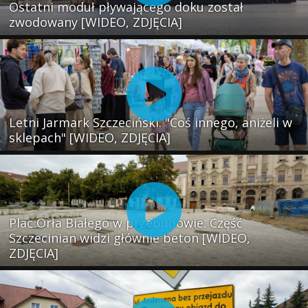
Ostatni moduł pływającego doku został
zwodowany [WIDEO, ZDJĘCIA]
Letni Jarmark Szczeciński. "Coś innego, aniżeli w
sklepach" [WIDEO, ZDJĘCIA]
Plac Orła Białego w przebudowie. Część
Szczecinian widzi głównie beton [WIDEO,
ZDJĘCIA]