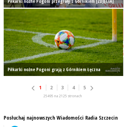
Piłkarki nożne Pogoni przegrały z Górnikiem [ZDJĘCIA]
Piłkarki nożne Pogoni grają z Górnikiem Łęczna
1
2
3
4
5
25495 na 2125 stronach
Posłuchaj najnowszych Wiadomości Radia Szczecin