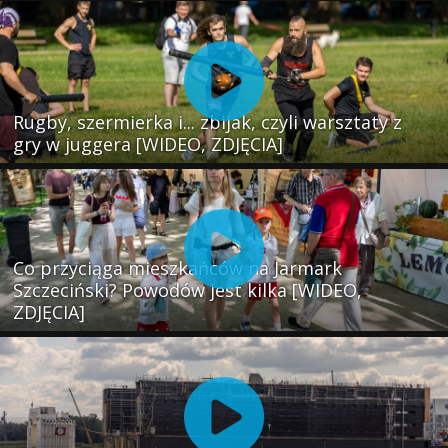
Rugby, szermierka i... zbijak, czyli warsztaty z
gry w juggera [WIDEO, ZDJĘCIA]
Co przyciąga mieszkańców na Jarmark
Szczeciński? Powodów jest kilka [WIDEO,
ZDJĘCIA]