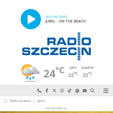
SŁUCHAJ TERAZ
JUBEL - ON THE BEACH
°C
jutro
pojutrze
24
°C
°C
22
23
Najlepiej po prostu do nas zadzwoń
Odwiedź nas na Facebook-u
Odwiedź nas na X
Odwiedź nas na Instagram-ie
Odwiedź nas na TikTok-u
Szukaj nas na Spotify
Wyślij do nas w
Szukaj
Radio Szczecin
»
Sport
Autopromocja
Reklama