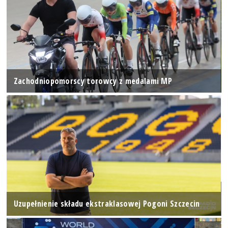
Zachodniopomorscy torowcy z medalami MP
Uzupełnienie składu ekstraklasowej Pogoni Szczecin