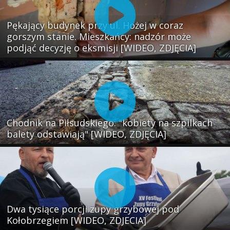
Pękający budynek przy ul. Hożej w coraz
gorszym stanie. Mieszkańcy: nadzór może
podjąć decyzję o eksmisji [WIDEO, ZDJĘCIA]
Chodnik na Piłsudskiego: "kobiety na szpilkach
balety odstawiają" [WIDEO, ZDJĘCIA]
Dwa tysiące porcji zupy grzybowej pod
Kołobrzegiem [WIDEO, ZDJECIA]