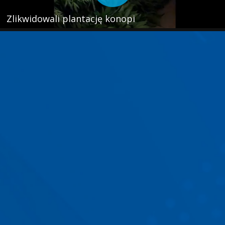
Zlikwidowali plantację konopi