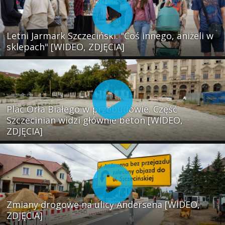
Letni Jarmark Szczeciński. "Coś innego, aniżeli w
sklepach" [WIDEO, ZDJĘCIA]
Plac Orła Białego w przebudowie. Część
Szczecinian widzi głównie beton [WIDEO,
ZDJĘCIA]
Zmiany drogowe na ulicy Andersena [WIDEO,
ZDJĘCIA]