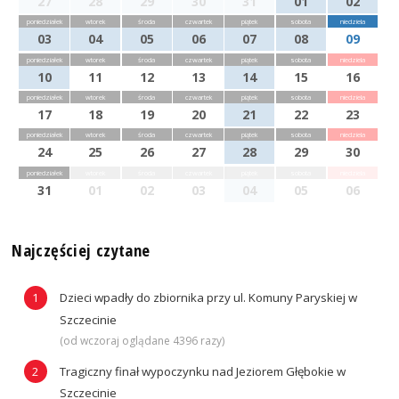
27
28
29
30
31
01
02
poniedziałek
wtorek
środa
czwartek
piątek
sobota
niedziela
03
04
05
06
07
08
09
poniedziałek
wtorek
środa
czwartek
piątek
sobota
niedziela
10
11
12
13
14
15
16
poniedziałek
wtorek
środa
czwartek
piątek
sobota
niedziela
17
18
19
20
21
22
23
poniedziałek
wtorek
środa
czwartek
piątek
sobota
niedziela
24
25
26
27
28
29
30
poniedziałek
wtorek
środa
czwartek
piątek
sobota
niedziela
31
01
02
03
04
05
06
Najczęściej czytane
Dzieci wpadły do zbiornika przy ul. Komuny Paryskiej w
Szczecinie
(od wczoraj oglądane 4396 razy)
Tragiczny finał wypoczynku nad Jeziorem Głębokie w
Szczecinie