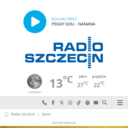
SŁUCHAJ TERAZ
PEGGY GOU - NANANA
°C
jutro
pojutrze
13
°C
°C
27
22
Najlepiej po prostu do nas zadzwoń
Odwiedź nas na Facebook-u
Odwiedź nas na X
Odwiedź nas na Instagram-ie
Odwiedź nas na TikTok-u
Szukaj nas na Spotify
Wyślij do nas w
Szukaj
Radio Szczecin
»
Sport
Autopromocja
Reklama