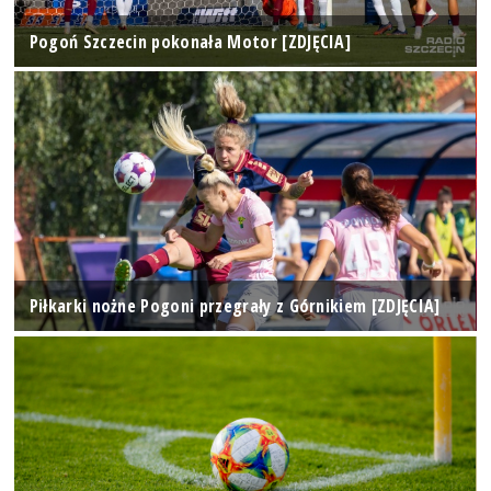
Pogoń Szczecin pokonała Motor [ZDJĘCIA]
Piłkarki nożne Pogoni przegrały z Górnikiem [ZDJĘCIA]