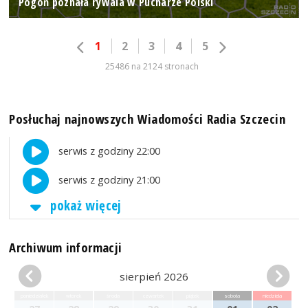
Pogoń poznała rywala w Pucharze Polski
1
2
3
4
5
25486 na 2124 stronach
Posłuchaj najnowszych Wiadomości Radia Szczecin
serwis z godziny 22:00
serwis z godziny 21:00
pokaż więcej
Archiwum informacji
sierpień 2026
poniedziałek
wtorek
środa
czwartek
piątek
sobota
niedziela