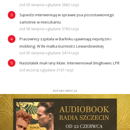
(od 03 sierpnia oglądane 3882 razy)
Sąsiedzi interweniują w sprawie psa pozostawionego
samotnie w mieszkaniu
(od 06 sierpnia oglądane 3780 razy)
Pracownicy szpitala w Barlinku ujawniają nepotyzm i
mobbing. W tle matka burmistrz Lewandowskiej
(od 05 sierpnia oglądane 3474 razy)
Nastolatek miał rany kłute. Interweniował śmigłowiec LPR
(od wczoraj oglądane 3167 razy)
Autopromocja