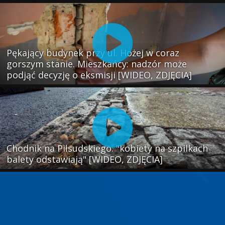
Pękający budynek przy ul. Hożej w coraz
gorszym stanie. Mieszkańcy: nadzór może
podjąć decyzję o eksmisji [WIDEO, ZDJĘCIA]
Chodnik na Piłsudskiego: "kobiety na szpilkach
balety odstawiają" [WIDEO, ZDJĘCIA]