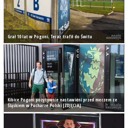
Grał 10 lat w Pogoni. Teraz trafił do Świtu
Kibice Pogoni pozytywnie nastawieni przed meczem ze
Śląskiem w Pucharze Polski [ZDJĘCIA]