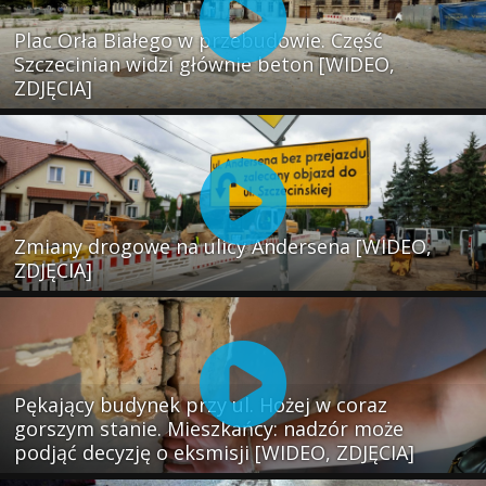
Plac Orła Białego w przebudowie. Część
Szczecinian widzi głównie beton [WIDEO,
ZDJĘCIA]
Zmiany drogowe na ulicy Andersena [WIDEO,
ZDJĘCIA]
Pękający budynek przy ul. Hożej w coraz
gorszym stanie. Mieszkańcy: nadzór może
podjąć decyzję o eksmisji [WIDEO, ZDJĘCIA]