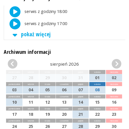
serwis z godziny 18:00
serwis z godziny 17:00
pokaż więcej
Archiwum informacji
sierpień 2026
poniedziałek
wtorek
środa
czwartek
piątek
sobota
niedziela
27
28
29
30
31
01
02
poniedziałek
wtorek
środa
czwartek
piątek
sobota
niedziela
03
04
05
06
07
08
09
poniedziałek
wtorek
środa
czwartek
piątek
sobota
niedziela
10
11
12
13
14
15
16
poniedziałek
wtorek
środa
czwartek
piątek
sobota
niedziela
17
18
19
20
21
22
23
poniedziałek
wtorek
środa
czwartek
piątek
sobota
niedziela
24
25
26
27
28
29
30