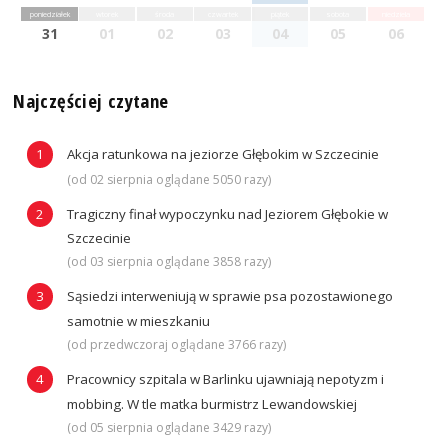
poniedziałek
wtorek
środa
czwartek
piątek
sobota
niedziela
31
01
02
03
04
05
06
Najczęściej czytane
Akcja ratunkowa na jeziorze Głębokim w Szczecinie
(od 02 sierpnia oglądane 5050 razy)
Tragiczny finał wypoczynku nad Jeziorem Głębokie w
Szczecinie
(od 03 sierpnia oglądane 3858 razy)
Sąsiedzi interweniują w sprawie psa pozostawionego
samotnie w mieszkaniu
(od przedwczoraj oglądane 3766 razy)
Pracownicy szpitala w Barlinku ujawniają nepotyzm i
mobbing. W tle matka burmistrz Lewandowskiej
(od 05 sierpnia oglądane 3429 razy)