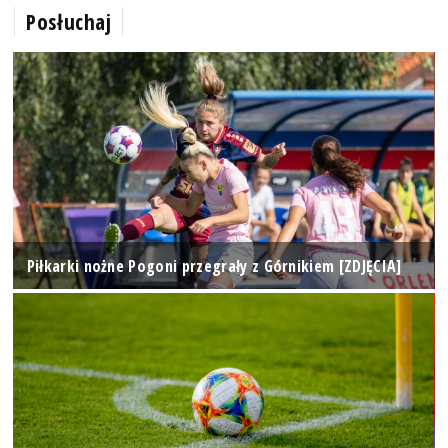
Posłuchaj
Piłkarki nożne Pogoni przegrały z Górnikiem [ZDJĘCIA]