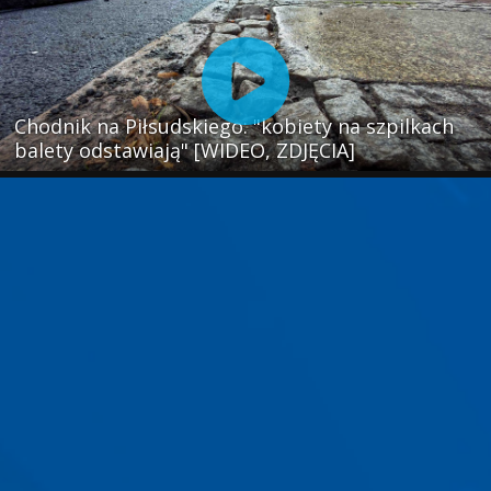
Chodnik na Piłsudskiego: "kobiety na szpilkach
balety odstawiają" [WIDEO, ZDJĘCIA]