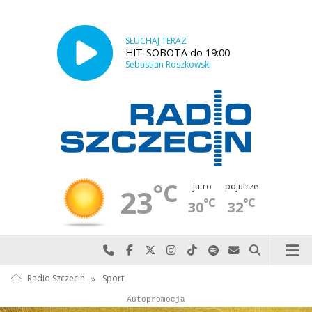
SŁUCHAJ TERAZ
HIT-SOBOTA do 19:00
Sebastian Roszkowski
°C
jutro
pojutrze
23
°C
°C
30
32
Najlepiej po prostu do nas zadzwoń
Odwiedź nas na Facebook-u
Odwiedź nas na X
Odwiedź nas na Instagram-ie
Odwiedź nas na TikTok-u
Szukaj nas na Spotify
Wyślij do nas w
Szukaj
Radio Szczecin
»
Sport
Autopromocja
Reklama