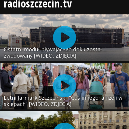
radioszczecin.tv
Ostatni moduł pływającego doku został
zwodowany [WIDEO, ZDJĘCIA]
Letni Jarmark Szczeciński. "Coś innego, aniżeli w
sklepach" [WIDEO, ZDJĘCIA]