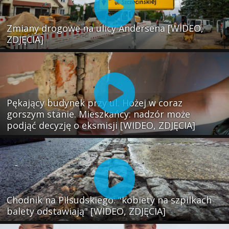
Zmiany drogowe na ulicy Andersena [WIDEO,
ZDJĘCIA]
Pękający budynek przy ul. Hożej w coraz
gorszym stanie. Mieszkańcy: nadzór może
podjąć decyzję o eksmisji [WIDEO, ZDJĘCIA]
Chodnik na Piłsudskiego: "kobiety na szpilkach
balety odstawiają" [WIDEO, ZDJĘCIA]