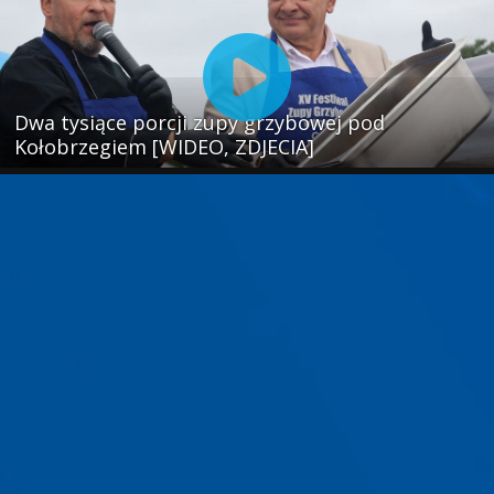
Dwa tysiące porcji zupy grzybowej pod
Kołobrzegiem [WIDEO, ZDJECIA]