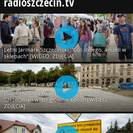
radioszczecin.tv
Letni Jarmark Szczeciński. "Coś innego, aniżeli w
sklepach" [WIDEO, ZDJĘCIA]
Plac Orła Białego w przebudowie. Część
Szczecinian widzi głównie beton [WIDEO,
ZDJĘCIA]