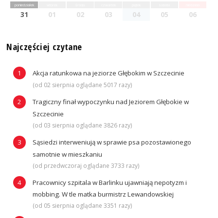
poniedziałek
wtorek
środa
czwartek
piątek
sobota
niedziela
31
01
02
03
04
05
06
Najczęściej czytane
Akcja ratunkowa na jeziorze Głębokim w Szczecinie
(od 02 sierpnia oglądane 5017 razy)
Tragiczny finał wypoczynku nad Jeziorem Głębokie w
Szczecinie
(od 03 sierpnia oglądane 3826 razy)
Sąsiedzi interweniują w sprawie psa pozostawionego
samotnie w mieszkaniu
(od przedwczoraj oglądane 3733 razy)
Pracownicy szpitala w Barlinku ujawniają nepotyzm i
mobbing. W tle matka burmistrz Lewandowskiej
(od 05 sierpnia oglądane 3351 razy)