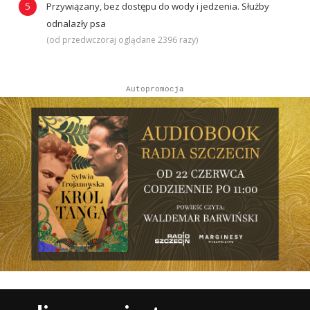
Przywiązany, bez dostępu do wody i jedzenia. Służby
odnalazły psa
(od przedwczoraj oglądane 2396 razy)
Autopromocja