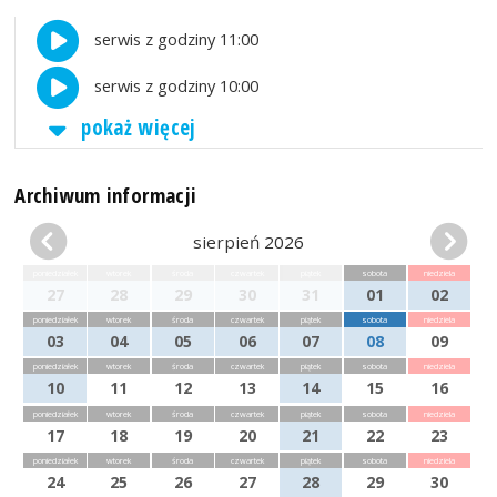
serwis z godziny 11:00
serwis z godziny 10:00
pokaż więcej
Archiwum informacji
sierpień 2026
poniedziałek
wtorek
środa
czwartek
piątek
sobota
niedziela
27
28
29
30
31
01
02
poniedziałek
wtorek
środa
czwartek
piątek
sobota
niedziela
03
04
05
06
07
08
09
poniedziałek
wtorek
środa
czwartek
piątek
sobota
niedziela
10
11
12
13
14
15
16
poniedziałek
wtorek
środa
czwartek
piątek
sobota
niedziela
17
18
19
20
21
22
23
poniedziałek
wtorek
środa
czwartek
piątek
sobota
niedziela
24
25
26
27
28
29
30