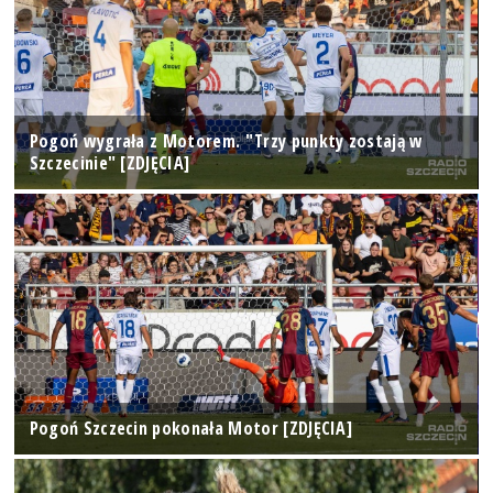
Pogoń wygrała z Motorem. "Trzy punkty zostają w
Szczecinie" [ZDJĘCIA]
Pogoń Szczecin pokonała Motor [ZDJĘCIA]