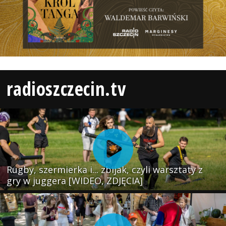
radioszczecin.tv
Rugby, szermierka i... zbijak, czyli warsztaty z
gry w juggera [WIDEO, ZDJĘCIA]