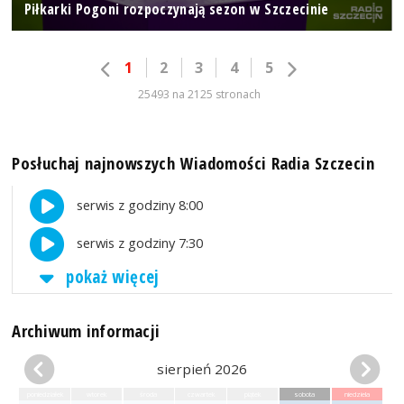
Piłkarki Pogoni rozpoczynają sezon w Szczecinie
1
2
3
4
5
25493 na 2125 stronach
Posłuchaj najnowszych Wiadomości Radia Szczecin
serwis z godziny 8:00
serwis z godziny 7:30
pokaż więcej
Archiwum informacji
sierpień 2026
poniedziałek
wtorek
środa
czwartek
piątek
sobota
niedziela