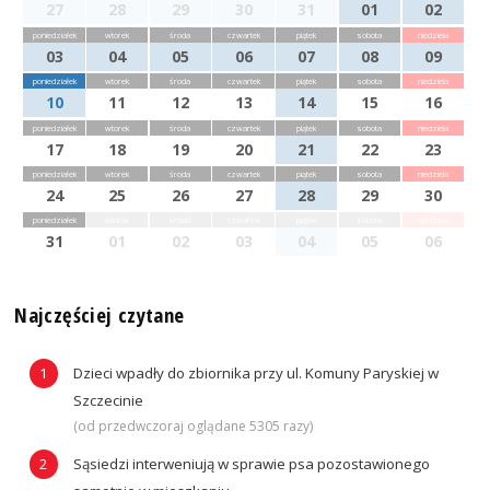
27
28
29
30
31
01
02
poniedziałek
wtorek
środa
czwartek
piątek
sobota
niedziela
03
04
05
06
07
08
09
poniedziałek
wtorek
środa
czwartek
piątek
sobota
niedziela
10
11
12
13
14
15
16
poniedziałek
wtorek
środa
czwartek
piątek
sobota
niedziela
17
18
19
20
21
22
23
poniedziałek
wtorek
środa
czwartek
piątek
sobota
niedziela
24
25
26
27
28
29
30
poniedziałek
wtorek
środa
czwartek
piątek
sobota
niedziela
31
01
02
03
04
05
06
Najczęściej czytane
Dzieci wpadły do zbiornika przy ul. Komuny Paryskiej w
Szczecinie
(od przedwczoraj oglądane 5305 razy)
Sąsiedzi interweniują w sprawie psa pozostawionego