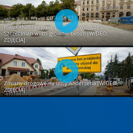
Plac Orła Białego w przebudowie. Część
Szczecinian widzi głównie beton [WIDEO,
ZDJĘCIA]
Zmiany drogowe na ulicy Andersena [WIDEO,
ZDJĘCIA]