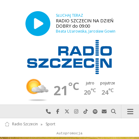
SŁUCHAJ TERAZ
RADIO SZCZECIN NA DZIEŃ
DOBRY do 09:00
Beata Użarowska, Jarosław Gowin
°C
jutro
pojutrze
21
°C
°C
20
24
Najlepiej po prostu do nas zadzwoń
Odwiedź nas na Facebook-u
Odwiedź nas na X
Odwiedź nas na Instagram-ie
Odwiedź nas na TikTok-u
Szukaj nas na Spotify
Wyślij do nas w
Szukaj
Radio Szczecin
»
Sport
Autopromocja
Reklama