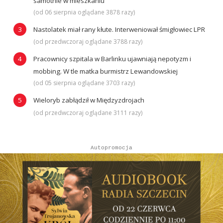
samotnie w mieszkaniu
(od 06 sierpnia oglądane 3878 razy)
Nastolatek miał rany kłute. Interweniował śmigłowiec LPR
(od przedwczoraj oglądane 3788 razy)
Pracownicy szpitala w Barlinku ujawniają nepotyzm i
mobbing. W tle matka burmistrz Lewandowskiej
(od 05 sierpnia oglądane 3703 razy)
Wieloryb zabłądził w Międzyzdrojach
(od przedwczoraj oglądane 3111 razy)
Autopromocja