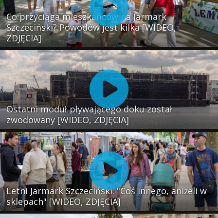
Co przyciąga mieszkańców na Jarmark
Szczeciński? Powodów jest kilka [WIDEO,
ZDJĘCIA]
Ostatni moduł pływającego doku został
zwodowany [WIDEO, ZDJĘCIA]
Letni Jarmark Szczeciński. "Coś innego, aniżeli w
sklepach" [WIDEO, ZDJĘCIA]