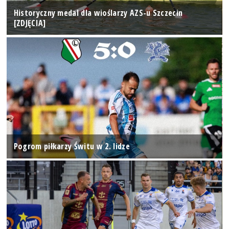
Historyczny medal dla wioślarzy AZS-u Szczecin
[ZDJĘCIA]
Pogrom piłkarzy Świtu w 2. lidze