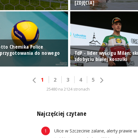
[ZDJĘCIA]
otto Chemika Police
 przygotowania do nowego
TdP - lider wyścigu Milan: sk
zdobyciu białej koszulki
1
2
3
4
5
25480 na 2124 stronach
n
Najczęściej czytane
Ulice w Szczecinie zalane, alerty prawie w