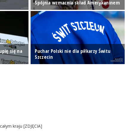
Spójnia wzmacnia skład Amerykaninem
Z
upię się na
Puchar Polski nie dla piłkarzy Świtu
Z
Szczecin
d
 całym kraju [ZDJĘCIA]