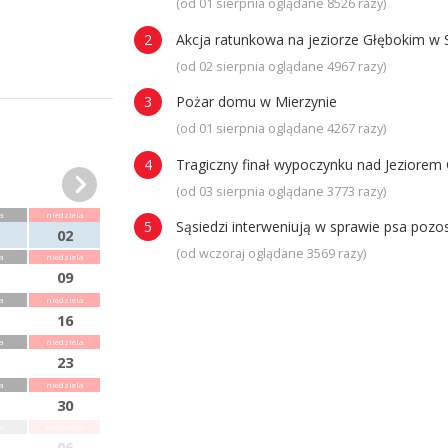
(od 01 sierpnia oglądane 8526 razy)
Akcja ratunkowa na jeziorze Głębokim w 
(od 02 sierpnia oglądane 4967 razy)
Pożar domu w Mierzynie
(od 01 sierpnia oglądane 4267 razy)
Tragiczny finał wypoczynku nad Jeziorem 
(od 03 sierpnia oglądane 3773 razy)
a
niedziela
Sąsiedzi interweniują w sprawie psa poz
02
(od wczoraj oglądane 3569 razy)
a
niedziela
09
a
niedziela
16
a
niedziela
23
a
niedziela
30
a
niedziela
06