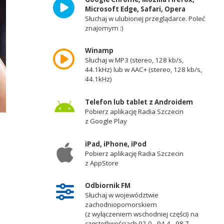
Microsoft Edge, Safari, Opera
Słuchaj w ulubionej przeglądarce. Poleć
znajomym :)
Winamp
Słuchaj w MP3 (stereo, 128 kb/s,
44.1kHz) lub w AAC+ (stereo, 128 kb/s,
44.1kHz)
Telefon lub tablet z Androidem
Pobierz aplikację Radia Szczecin
z Google Play
iPad, iPhone, iPod
Pobierz aplikację Radia Szczecin
z AppStore
Odbiornik FM
Słuchaj w województwie
zachodniopomorskiem
(z wyłączeniem wschodniej części) na
częstotliwościach 92,0 - 94,4 - 98,7 -