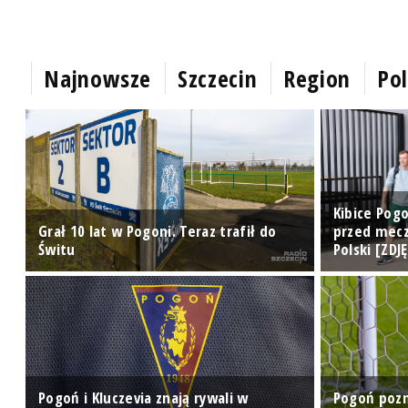
Najnowsze
Szczecin
Region
Pol
Kibice Pog
Grał 10 lat w Pogoni. Teraz trafił do
przed mecz
Świtu
Polski [ZDJ
Pogoń i Kluczevia znają rywali w
Pogoń pozn