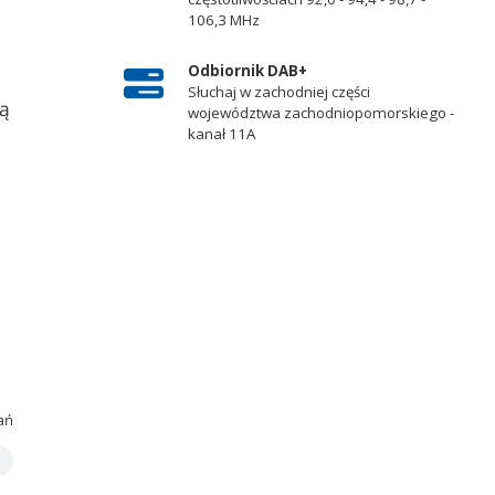
106,3 MHz
Odbiornik DAB+
Słuchaj w zachodniej części
ią
województwa zachodniopomorskiego -
kanał 11A
ań