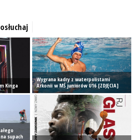
osłuchaj
Wygrana kadry z waterpolistami
em Kinga
Arkonii w MŚ juniorów U16 [ZDJĘCIA]
R
całego
 na supach