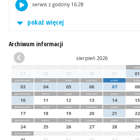
serwis z godziny 16:28
pokaż więcej
Archiwum informacji
sierpień 2026
poniedziałek
wtorek
środa
czwartek
piątek
sobot
27
28
29
30
31
01
poniedziałek
wtorek
środa
czwartek
piątek
sobot
03
04
05
06
07
08
poniedziałek
wtorek
środa
czwartek
piątek
sobot
10
11
12
13
14
15
poniedziałek
wtorek
środa
czwartek
piątek
sobot
17
18
19
20
21
22
poniedziałek
wtorek
środa
czwartek
piątek
sobot
24
25
26
27
28
29
poniedziałek
wtorek
środa
czwartek
piątek
sobot
31
01
02
03
04
05