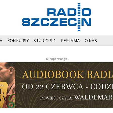
A
KONKURSY
STUDIO S-1
REKLAMA
O NAS
Autopromocja
Autopromocja
Reklama