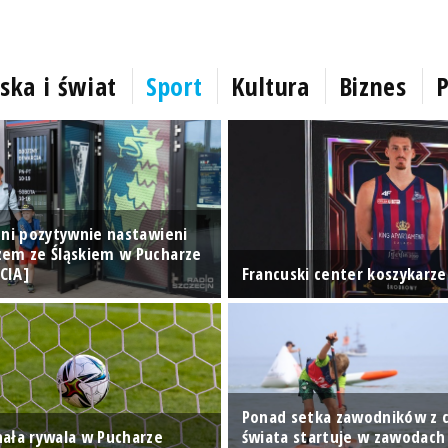
ska i świat
Sport
Kultura
Biznes
P
oni pozytywnie nastawieni
em ze Śląskiem w Pucharze
ĘCIA]
Francuski center koszykarz
Ponad setka zawodników z 
ała rywala w Pucharze
świata startuje w zawodach