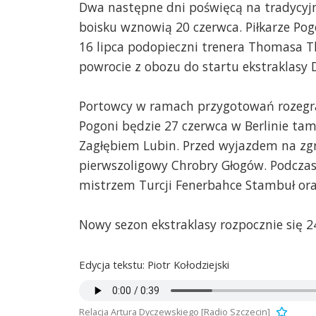
Dwa następne dni poświęcą na tradycyjn
boisku wznowią 20 czerwca. Piłkarze Po
16 lipca podopieczni trenera Thomasa 
powrocie z obozu do startu ekstraklasy
Portowcy w ramach przygotowań rozegra
Pogoni będzie 27 czerwca w Berlinie tam
Zagłębiem Lubin. Przed wyjazdem na zgr
pierwszoligowy Chrobry Głogów. Podczas
mistrzem Turcji Fenerbahce Stambuł or
Nowy sezon ekstraklasy rozpocznie się 24
Edycja tekstu: Piotr Kołodziejski
Relacja Artura Dyczewskiego [Radio Szczecin]