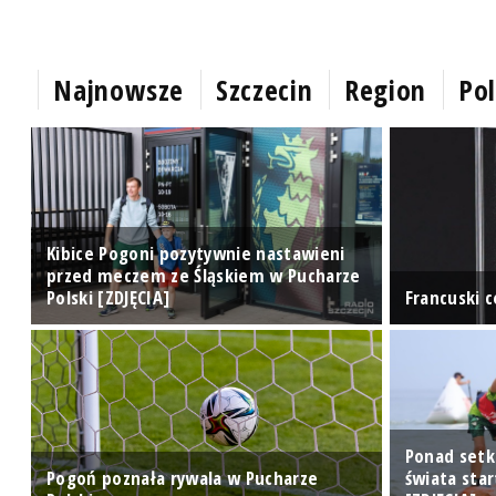
Najnowsze
Szczecin
Region
Pol
Kibice Pogoni pozytywnie nastawieni
przed meczem ze Śląskiem w Pucharze
Polski [ZDJĘCIA]
Francuski 
Ponad setk
Pogoń poznała rywala w Pucharze
świata sta