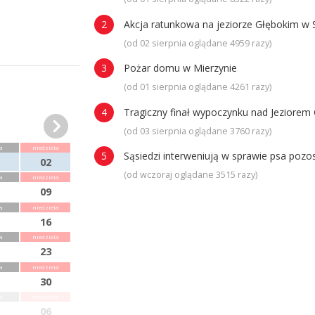
Akcja ratunkowa na jeziorze Głębokim w 
(od 02 sierpnia oglądane 4959 razy)
Pożar domu w Mierzynie
(od 01 sierpnia oglądane 4261 razy)
Tragiczny finał wypoczynku nad Jeziorem 
(od 03 sierpnia oglądane 3760 razy)
a
niedziela
Sąsiedzi interweniują w sprawie psa poz
02
(od wczoraj oglądane 3515 razy)
a
niedziela
09
a
niedziela
16
a
niedziela
23
a
niedziela
30
a
niedziela
06