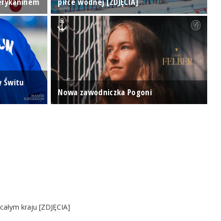
erykaninem
piłce wodnej [ZDJĘCIA]
Z
y Świtu
Z
Nowa zawodniczka Pogoni
d
 całym kraju [ZDJĘCIA]