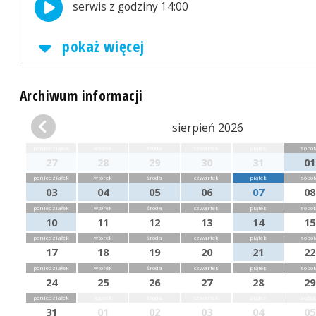
serwis z godziny 14:00
pokaż więcej
Archiwum informacji
sierpień 2026
poniedziałek
wtorek
środa
czwartek
piątek
sobot
27
28
29
30
31
01
poniedziałek
wtorek
środa
czwartek
piątek
sobot
03
04
05
06
07
08
poniedziałek
wtorek
środa
czwartek
piątek
sobot
10
11
12
13
14
15
poniedziałek
wtorek
środa
czwartek
piątek
sobot
17
18
19
20
21
22
poniedziałek
wtorek
środa
czwartek
piątek
sobot
24
25
26
27
28
29
poniedziałek
wtorek
środa
czwartek
piątek
sobot
31
01
02
03
04
05