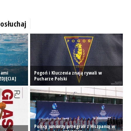
osłuchaj
tami
Pogoń i Kluczevia znają rywali w
ZDJĘCIA]
Pucharze Polski
R
Polscy juniorzy przegrali z Hiszpanią w