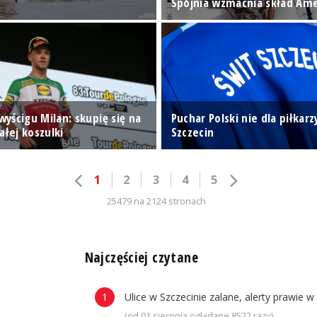
Spójnia wzmacnia skład Am
 wyścigu Milan: skupię się na
Puchar Polski nie dla piłkarz
ałej koszulki
Szczecin
1
2
3
4
5
25479 na 2124 stronach
n
Najczęściej czytane
Ulice w Szczecinie zalane, alerty prawie w
(od 01 sierpnia oglądane 8522 razy)