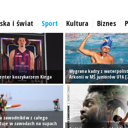
ska i świat
Sport
Kultura
Biznes
P
Wygrana kadry z waterpolis
center koszykarzem Kinga
Arkonii w MŚ juniorów U16 [
a zawodników z całego
rtuje w zawodach na supach