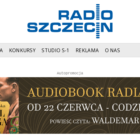
A
KONKURSY
STUDIO S-1
REKLAMA
O NAS
Autopromocja
Autopromocja
Reklama