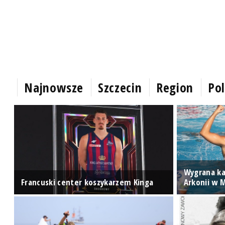
Najnowsze
Szczecin
Region
Pol
Wygrana ka
Francuski center koszykarzem Kinga
Arkonii w 