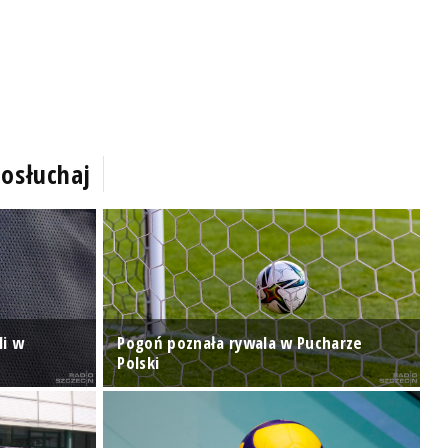
osłuchaj
R
li w
Pogoń poznała rywala w Pucharze
R
Polski
D