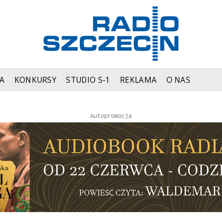
A
KONKURSY
STUDIO S-1
REKLAMA
O NAS
Autopromocja
Autopromocja
Reklama