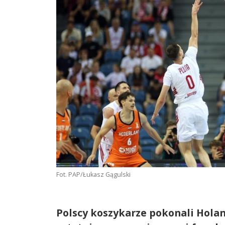
Fot. PAP/Łukasz Gągulski
Polscy koszykarze pokonali Hola