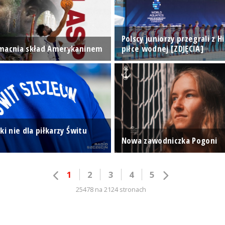
Polscy juniorzy przegrali z H
macnia skład Amerykaninem
piłce wodnej [ZDJĘCIA]
ki nie dla piłkarzy Świtu
Nowa zawodniczka Pogoni
1
2
3
4
5
25478 na 2124 stronach