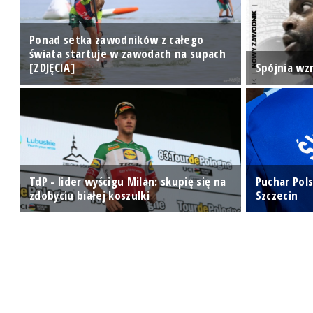
Ponad setka zawodników z całego
świata startuje w zawodach na supach
[ZDJĘCIA]
Spójnia wz
TdP - lider wyścigu Milan: skupię się na
Puchar Pols
zdobyciu białej koszulki
Szczecin