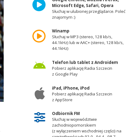
Microsoft Edge, Safari, Opera
Słuchaj w ulubionej przeglądarce. Poleć
znajomym :)
Winamp
Słuchaj w MP3 (stereo, 128 kb/s,
44.1kHz) lub w AAC+ (stereo, 128 kb/s,
44.1kHz)
Telefon lub tablet z Androidem
Pobierz aplikację Radia Szczecin
z Google Play
iPad, iPhone, iPod
Pobierz aplikację Radia Szczecin
z AppStore
Odbiornik FM
Słuchaj w województwie
zachodniopomorskiem
,
(z wyłączeniem wschodniej części) na
częstotliwościach 92,0 - 94,4 - 98,7 -