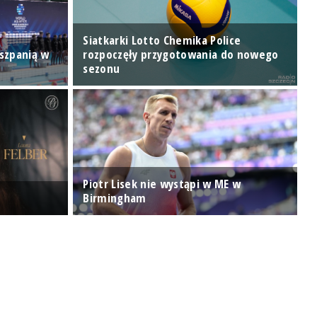
Siatkarki Lotto Chemika Police
iszpanią w
rozpoczęły przygotowania do nowego
sezonu
Z
Piotr Lisek nie wystąpi w ME w
B
Birmingham
o