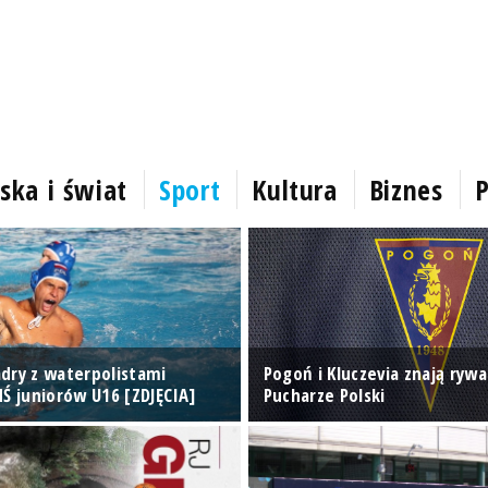
ska i świat
Sport
Kultura
Biznes
P
dry z waterpolistami
Pogoń i Kluczevia znają rywa
MŚ juniorów U16 [ZDJĘCIA]
Pucharze Polski