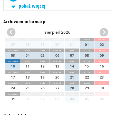
pokaż więcej
Archiwum informacji
sierpień 2026
poniedziałek
wtorek
środa
czwartek
piątek
sobota
niedziela
27
28
29
30
31
01
02
poniedziałek
wtorek
środa
czwartek
piątek
sobota
niedziela
03
04
05
06
07
08
09
poniedziałek
wtorek
środa
czwartek
piątek
sobota
niedziela
10
11
12
13
14
15
16
poniedziałek
wtorek
środa
czwartek
piątek
sobota
niedziela
17
18
19
20
21
22
23
poniedziałek
wtorek
środa
czwartek
piątek
sobota
niedziela
24
25
26
27
28
29
30
poniedziałek
wtorek
środa
czwartek
piątek
sobota
niedziela
31
01
02
03
04
05
06