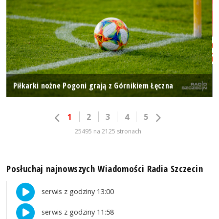
Piłkarki nożne Pogoni grają z Górnikiem Łęczna
1
2
3
4
5
25495 na 2125 stronach
Posłuchaj najnowszych Wiadomości Radia Szczecin
serwis z godziny 13:00
serwis z godziny 11:58