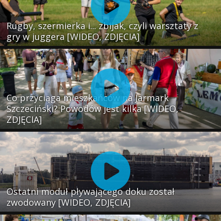
Rugby, szermierka i... zbijak, czyli warsztaty z
gry w juggera [WIDEO, ZDJĘCIA]
Co przyciąga mieszkańców na Jarmark
Szczeciński? Powodów jest kilka [WIDEO,
ZDJĘCIA]
Ostatni moduł pływającego doku został
zwodowany [WIDEO, ZDJĘCIA]