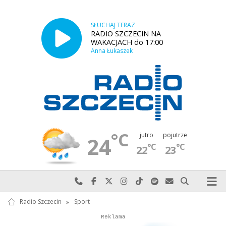
SŁUCHAJ TERAZ
RADIO SZCZECIN NA
WAKACJACH do 17:00
Anna Łukaszek
°C
jutro
pojutrze
24
°C
°C
22
23
Najlepiej po prostu do nas zadzwoń
Odwiedź nas na Facebook-u
Odwiedź nas na X
Odwiedź nas na Instagram-ie
Odwiedź nas na TikTok-u
Szukaj nas na Spotify
Wyślij do nas w
Szukaj
Radio Szczecin
»
Sport
Autopromocja
Reklama