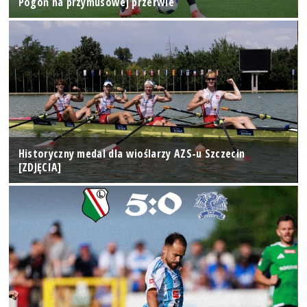
Pogoń na przymusowej przerwie
Historyczny medal dla wioślarzy AZS-u Szczecin
[ZDJĘCIA]