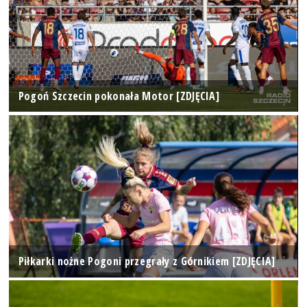
Pogoń Szczecin pokonała Motor [ZDJĘCIA]
Piłkarki nożne Pogoni przegrały z Górnikiem [ZDJĘCIA]