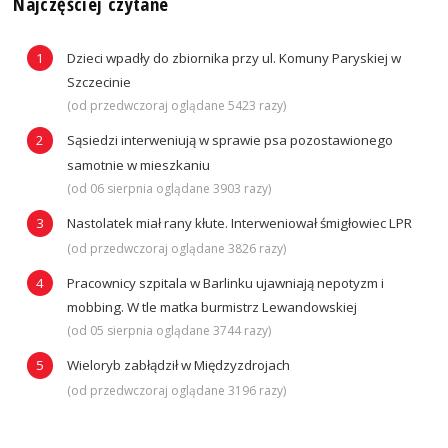
Najczęściej czytane
Dzieci wpadły do zbiornika przy ul. Komuny Paryskiej w
Szczecinie
(od przedwczoraj oglądane 5423 razy)
Sąsiedzi interweniują w sprawie psa pozostawionego
samotnie w mieszkaniu
(od 06 sierpnia oglądane 3903 razy)
Nastolatek miał rany kłute. Interweniował śmigłowiec LPR
(od przedwczoraj oglądane 3826 razy)
Pracownicy szpitala w Barlinku ujawniają nepotyzm i
mobbing. W tle matka burmistrz Lewandowskiej
(od 05 sierpnia oglądane 3744 razy)
Wieloryb zabłądził w Międzyzdrojach
(od przedwczoraj oglądane 3196 razy)