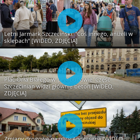
Letni Jarmark Szczeciński. "Coś innego, aniżeli w
sklepach" [WIDEO, ZDJĘCIA]
Plac Orła Białego w przebudowie. Część
Szczecinian widzi głównie beton [WIDEO,
ZDJĘCIA]
Zmiany drogowe na ulicy Andersena [WIDEO,