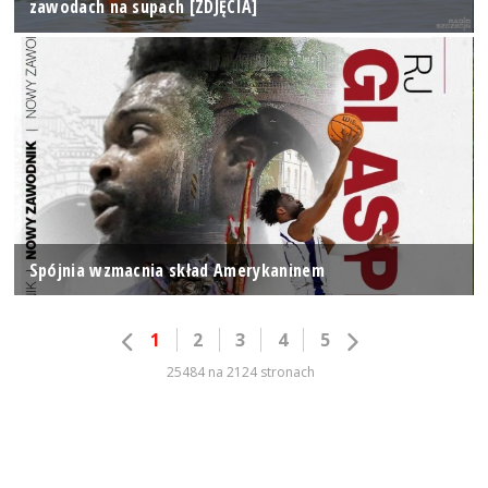
zawodach na supach [ZDJĘCIA]
Spójnia wzmacnia skład Amerykaninem
1
2
3
4
5
25484 na 2124 stronach