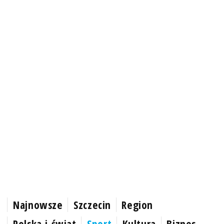
Najnowsze
Szczecin
Region
Polska i świat
Sport
Kultura
Biznes