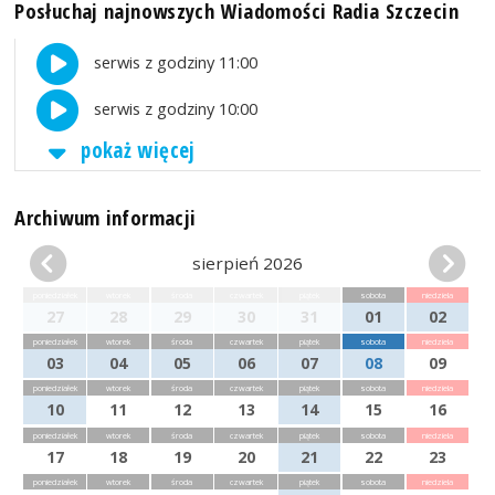
Posłuchaj najnowszych Wiadomości Radia Szczecin
serwis z godziny 11:00
serwis z godziny 10:00
pokaż więcej
Archiwum informacji
sierpień 2026
poniedziałek
wtorek
środa
czwartek
piątek
sobota
niedziela
27
28
29
30
31
01
02
poniedziałek
wtorek
środa
czwartek
piątek
sobota
niedziela
03
04
05
06
07
08
09
poniedziałek
wtorek
środa
czwartek
piątek
sobota
niedziela
10
11
12
13
14
15
16
poniedziałek
wtorek
środa
czwartek
piątek
sobota
niedziela
17
18
19
20
21
22
23
poniedziałek
wtorek
środa
czwartek
piątek
sobota
niedziela