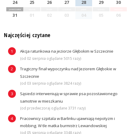
24
25
26
27
28
29
30
poniedziałek
wtorek
środa
czwartek
piątek
sobota
niedziela
31
01
02
03
04
05
06
Najczęściej czytane
Akcja ratunkowa na jeziorze Głębokim w Szczecinie
(od 02 sierpnia oglądane 5015 razy)
Tragiczny finał wypoczynku nad Jeziorem Głębokie w
Szczecinie
(od 03 sierpnia oglądane 3824 razy)
Sąsiedzi interweniują w sprawie psa pozostawionego
samotnie w mieszkaniu
(od przedwczoraj oglądane 3731 razy)
Pracownicy szpitala w Barlinku ujawniają nepotyzm i
mobbing. W tle matka burmistrz Lewandowskiej
(od 05 sierpnia oglądane 3348 razy)