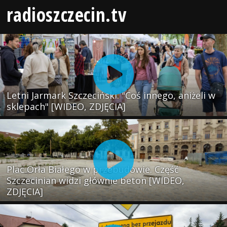
radioszczecin.tv
Letni Jarmark Szczeciński. "Coś innego, aniżeli w
sklepach" [WIDEO, ZDJĘCIA]
Plac Orła Białego w przebudowie. Część
Szczecinian widzi głównie beton [WIDEO,
ZDJĘCIA]