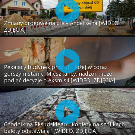
Zmiany drogowe na ulicy Andersena [WIDEO,
ZDJĘCIA]
Pękający budynek przy ul. Hożej w coraz
gorszym stanie. Mieszkańcy: nadzór może
podjąć decyzję o eksmisji [WIDEO, ZDJĘCIA]
Chodnik na Piłsudskiego: "kobiety na szpilkach
balety odstawiają" [WIDEO, ZDJĘCIA]