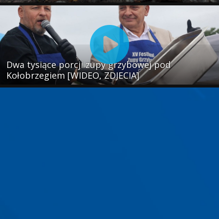
Dwa tysiące porcji zupy grzybowej pod
Kołobrzegiem [WIDEO, ZDJECIA]