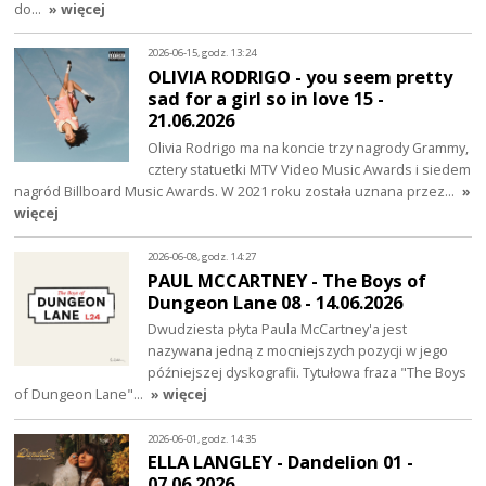
do…
» więcej
2026-06-15, godz. 13:24
OLIVIA RODRIGO - you seem pretty
sad for a girl so in love 15 -
21.06.2026
Olivia Rodrigo ma na koncie trzy nagrody Grammy,
cztery statuetki MTV Video Music Awards i siedem
nagród Billboard Music Awards. W 2021 roku została uznana przez…
»
więcej
2026-06-08, godz. 14:27
PAUL MCCARTNEY - The Boys of
Dungeon Lane 08 - 14.06.2026
Dwudziesta płyta Paula McCartney'a jest
nazywana jedną z mocniejszych pozycji w jego
późniejszej dyskografii. Tytułowa fraza "The Boys
of Dungeon Lane"…
» więcej
2026-06-01, godz. 14:35
ELLA LANGLEY - Dandelion 01 -
07.06.2026