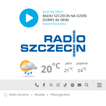
SŁUCHAJ TERAZ
RADIO SZCZECIN NA DZIEŃ
DOBRY do 09:00
Robert Bochenko
°C
jutro
pojutrze
20
°C
°C
21
24
Najlepiej po prostu do nas zadzwoń
Odwiedź nas na Facebook-u
Odwiedź nas na X
Odwiedź nas na Instagram-ie
Odwiedź nas na TikTok-u
Szukaj nas na Spotify
Wyślij do nas w
Szukaj
Radio Szczecin
»
Muzyka
»
Płyta tygodnia