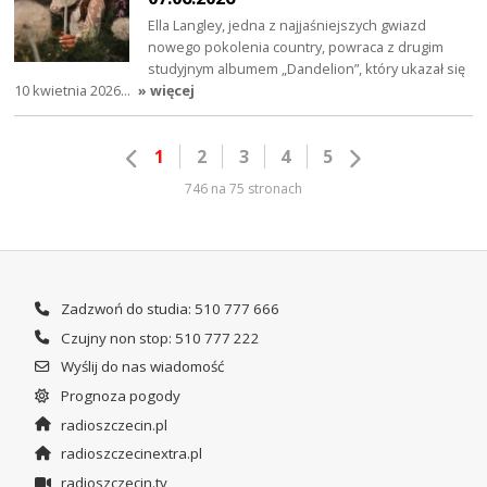
Ella Langley, jedna z najjaśniejszych gwiazd
nowego pokolenia country, powraca z drugim
studyjnym albumem „Dandelion”, który ukazał się
10 kwietnia 2026…
» więcej
1
2
3
4
5
746 na 75 stronach
Zadzwoń do studia: 510 777 666
Czujny non stop: 510 777 222
Wyślij do nas wiadomość
Prognoza pogody
radioszczecin.pl
radioszczecinextra.pl
radioszczecin.tv