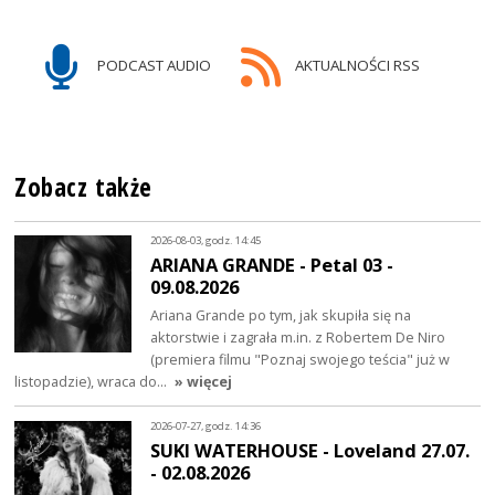
PODCAST AUDIO
AKTUALNOŚCI RSS
Zobacz także
2026-08-03, godz. 14:45
ARIANA GRANDE - Petal 03 -
09.08.2026
Ariana Grande po tym, jak skupiła się na
aktorstwie i zagrała m.in. z Robertem De Niro
(premiera filmu "Poznaj swojego teścia" już w
listopadzie), wraca do…
» więcej
2026-07-27, godz. 14:36
SUKI WATERHOUSE - Loveland 27.07.
- 02.08.2026