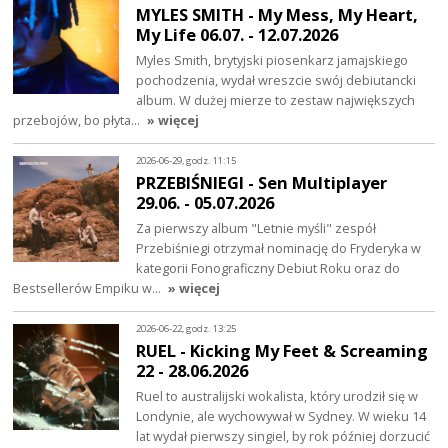
MYLES SMITH - My Mess, My Heart,
My Life 06.07. - 12.07.2026
Myles Smith, brytyjski piosenkarz jamajskiego
pochodzenia, wydał wreszcie swój debiutancki
album. W dużej mierze to zestaw największych
przebojów, bo płyta…
» więcej
2026-06-29, godz. 11:15
PRZEBIŚNIEGI - Sen Multiplayer
29.06. - 05.07.2026
Za pierwszy album "Letnie myśli" zespół
Przebiśniegi otrzymał nominację do Fryderyka w
kategorii Fonograficzny Debiut Roku oraz do
Bestsellerów Empiku w…
» więcej
2026-06-22, godz. 13:25
RUEL - Kicking My Feet & Screaming
22 - 28.06.2026
Ruel to australijski wokalista, który urodził się w
Londynie, ale wychowywał w Sydney. W wieku 14
lat wydał pierwszy singiel, by rok później dorzucić