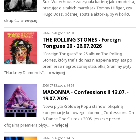
Suki Waterhouse zaczynała karierę jako modelka,
pracując dla takich marek jak Tommy Hilfiger, czy
Hugo Boss, później została aktorką, by w końcu
skupić…
» więcej
2026-07-20, godz. 12:30
THE ROLLING STONES - Foreign
Tongues 20 - 26.07.2026
"Foreign Tongues" to 25 album The Rolling
Stones, który trafia do nas niespełna trzy lata po
premierze nagrodzonej statuetką Grammy płyty
"Hackney Diamonds"…
» więcej
2026-07-13, godz. 14:24
MADONNA - Confessions II 13.07. -
19.07.2026
Nowa płyta Królowej Popu stanowi oficjalną
kontynuację kultowego albumu ,,Confessions On
A Dance Floor” z roku 2005. Jeszcze przed
oficjalną premierą płyty…
» więcej
2026-07-06, godz. 14:35