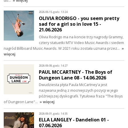
do…
» więcej
2026-06-15, godz. 13:24
OLIVIA RODRIGO - you seem pretty
sad for a girl so in love 15 -
21.06.2026
Olivia Rodrigo ma na koncie trzy nagrody Grammy,
cztery statuetki MTV Video Music Awards i siedem
nagród Billboard Music Awards. W 2021 roku została uznana przez…
»
więcej
2026-06-08, godz. 14:27
PAUL MCCARTNEY - The Boys of
Dungeon Lane 08 - 14.06.2026
Dwudziesta płyta Paula McCartney'a jest
nazywana jedną z mocniejszych pozycji w jego
późniejszej dyskografii. Tytułowa fraza "The Boys
of Dungeon Lane"…
» więcej
2026-06-01, godz. 14:35
ELLA LANGLEY - Dandelion 01 -
07.06.2026