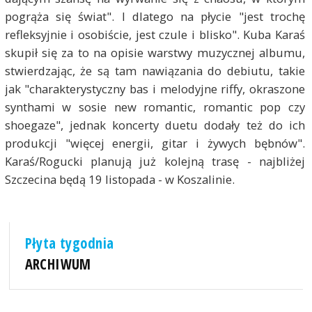
pogrąża się świat". I dlatego na płycie "jest trochę
refleksyjnie i osobiście, jest czule i blisko". Kuba Karaś
skupił się za to na opisie warstwy muzycznej albumu,
stwierdzając, że są tam nawiązania do debiutu, takie
jak "charakterystyczny bas i melodyjne riffy, okraszone
synthami w sosie new romantic, romantic pop czy
shoegaze", jednak koncerty duetu dodały też do ich
produkcji "więcej energii, gitar i żywych bębnów".
Karaś/Rogucki planują już kolejną trasę - najbliżej
Szczecina będą 19 listopada - w Koszalinie.
Płyta tygodnia
ARCHIWUM