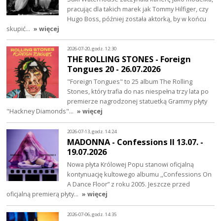
pracując dla takich marek jak Tommy Hilfiger, czy
Hugo Boss, później została aktorką, by w końcu
skupić…
» więcej
2026-07-20, godz. 12:30
THE ROLLING STONES - Foreign
Tongues 20 - 26.07.2026
"Foreign Tongues" to 25 album The Rolling
Stones, który trafia do nas niespełna trzy lata po
premierze nagrodzonej statuetką Grammy płyty
"Hackney Diamonds"…
» więcej
2026-07-13, godz. 14:24
MADONNA - Confessions II 13.07. -
19.07.2026
Nowa płyta Królowej Popu stanowi oficjalną
kontynuację kultowego albumu ,,Confessions On
A Dance Floor” z roku 2005. Jeszcze przed
oficjalną premierą płyty…
» więcej
2026-07-06, godz. 14:35