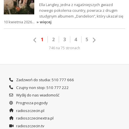
Ella Langley, jedna z najjaśniejszych gwiazd
nowego pokolenia country, powraca z drugim
studyjnym albumem „Dandelion”, który ukazał się
10 kwietnia 2026…
» więcej
1
2
3
4
5
746 na 75 stronach
Zadzwoń do studia: 510 777 666
Czujny non stop: 510 777 222
Wyślij do nas wiadomość
Prognoza pogody
radioszczecin.pl
radioszczecinextra.pl
radioszczecin.tv