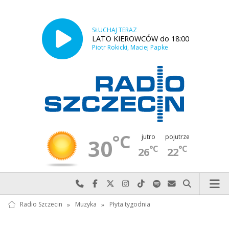
SŁUCHAJ TERAZ
LATO KIEROWCÓW do 18:00
Piotr Rokicki, Maciej Papke
°C
jutro
pojutrze
30
°C
°C
26
22
Najlepiej po prostu do nas zadzwoń
Odwiedź nas na Facebook-u
Odwiedź nas na X
Odwiedź nas na Instagram-ie
Odwiedź nas na TikTok-u
Szukaj nas na Spotify
Wyślij do nas w
Szukaj
Radio Szczecin
»
Muzyka
»
Płyta tygodnia