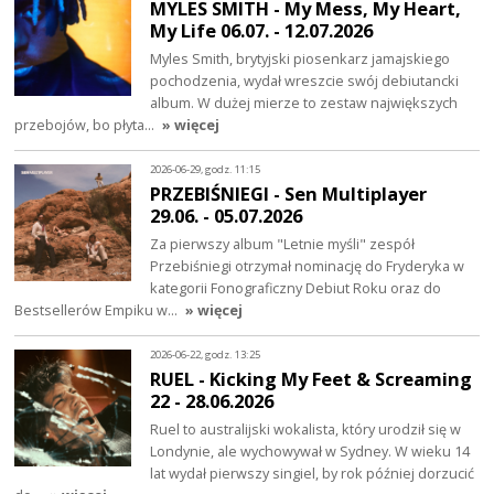
MYLES SMITH - My Mess, My Heart,
My Life 06.07. - 12.07.2026
Myles Smith, brytyjski piosenkarz jamajskiego
pochodzenia, wydał wreszcie swój debiutancki
album. W dużej mierze to zestaw największych
przebojów, bo płyta…
» więcej
2026-06-29, godz. 11:15
PRZEBIŚNIEGI - Sen Multiplayer
29.06. - 05.07.2026
Za pierwszy album "Letnie myśli" zespół
Przebiśniegi otrzymał nominację do Fryderyka w
kategorii Fonograficzny Debiut Roku oraz do
Bestsellerów Empiku w…
» więcej
2026-06-22, godz. 13:25
RUEL - Kicking My Feet & Screaming
22 - 28.06.2026
Ruel to australijski wokalista, który urodził się w
Londynie, ale wychowywał w Sydney. W wieku 14
lat wydał pierwszy singiel, by rok później dorzucić