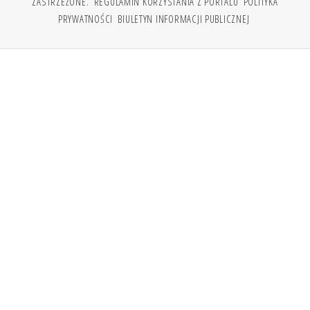
ZASTRZEŻONE.
REGULAMIN KORZYSTANIA Z PORTALU
POLITYKA
PRYWATNOŚCI
BIULETYN INFORMACJI PUBLICZNEJ