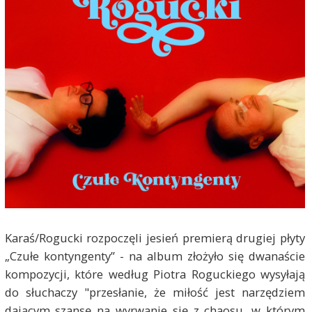
Karaś/Rogucki rozpoczęli jesień premierą drugiej płyty
„Czułe kontyngenty” - na album złożyło się dwanaście
kompozycji, które według Piotra Roguckiego wysyłają
do słuchaczy "przesłanie, że miłość jest narzędziem
dającym szansę na wyrwanie się z chaosu, w którym