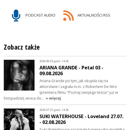
PODCAST AUDIO
AKTUALNOŚCI RSS
Zobacz także
2026-08-03, godz. 14:45
ARIANA GRANDE - Petal 03 -
09.08.2026
Ariana Grande po tym, jak skupiła się na
aktorstwie i zagrała m.in. z Robertem De Niro
(premiera filmu "Poznaj swojego teścia" już w
listopadzie), wraca do…
» więcej
2026-07-27, godz. 14:36
SUKI WATERHOUSE - Loveland 27.07.
- 02.08.2026
Suki Waterhouse zaczynała karierę jako modelka,