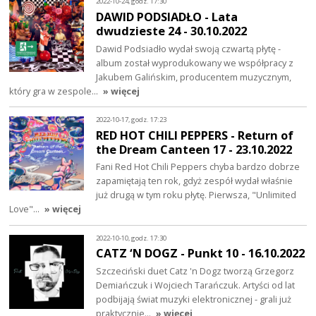
2022-10-24, godz. 17:30
DAWID PODSIADŁO - Lata
dwudzieste 24 - 30.10.2022
Dawid Podsiadło wydał swoją czwartą płytę -
album został wyprodukowany we współpracy z
Jakubem Galińskim, producentem muzycznym,
który gra w zespole…
» więcej
2022-10-17, godz. 17:23
RED HOT CHILI PEPPERS - Return of
the Dream Canteen 17 - 23.10.2022
Fani Red Hot Chili Peppers chyba bardzo dobrze
zapamiętają ten rok, gdyż zespół wydał właśnie
już drugą w tym roku płytę. Pierwsza, "Unlimited
Love"…
» więcej
2022-10-10, godz. 17:30
CATZ ‘N DOGZ - Punkt 10 - 16.10.2022
Szczeciński duet Catz 'n Dogz tworzą Grzegorz
Demiańczuk i Wojciech Tarańczuk. Artyści od lat
podbijają świat muzyki elektronicznej - grali już
praktycznie…
» więcej