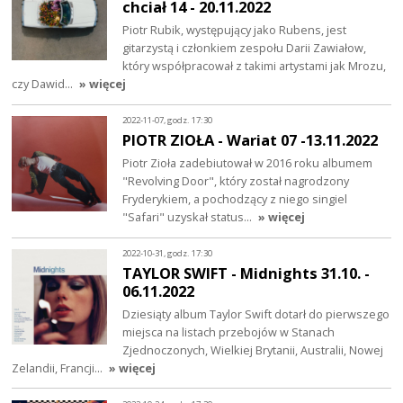
chciał 14 - 20.11.2022
Piotr Rubik, występujący jako Rubens, jest
gitarzystą i członkiem zespołu Darii Zawiałow,
który współpracował z takimi artystami jak Mrozu,
czy Dawid…
» więcej
2022-11-07, godz. 17:30
PIOTR ZIOŁA - Wariat 07 -13.11.2022
Piotr Zioła zadebiutował w 2016 roku albumem
"Revolving Door", który został nagrodzony
Fryderykiem, a pochodzący z niego singiel
"Safari" uzyskał status…
» więcej
2022-10-31, godz. 17:30
TAYLOR SWIFT - Midnights 31.10. -
06.11.2022
Dziesiąty album Taylor Swift dotarł do pierwszego
miejsca na listach przebojów w Stanach
Zjednoczonych, Wielkiej Brytanii, Australii, Nowej
Zelandii, Francji…
» więcej