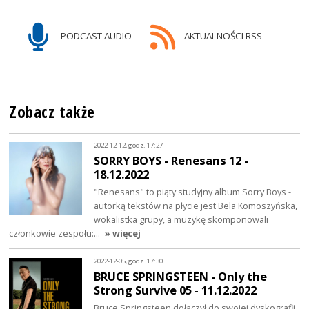
PODCAST AUDIO
AKTUALNOŚCI RSS
Zobacz także
2022-12-12, godz. 17:27
SORRY BOYS - Renesans 12 -
18.12.2022
"Renesans" to piąty studyjny album Sorry Boys -
autorką tekstów na płycie jest Bela Komoszyńska,
wokalistka grupy, a muzykę skomponowali
członkowie zespołu:…
» więcej
2022-12-05, godz. 17:30
BRUCE SPRINGSTEEN - Only the
Strong Survive 05 - 11.12.2022
Bruce Springsteen dołączył do swojej dyskografii