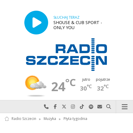
SŁUCHAJ TERAZ
SHOUSE & CUB SPORT -
ONLY YOU
°C
jutro
pojutrze
24
°C
°C
30
32
Najlepiej po prostu do nas zadzwoń
Odwiedź nas na Facebook-u
Odwiedź nas na X
Odwiedź nas na Instagram-ie
Odwiedź nas na TikTok-u
Szukaj nas na Spotify
Wyślij do nas w
Szukaj
Radio Szczecin
»
Muzyka
»
Płyta tygodnia