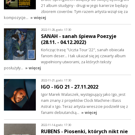
21 album studyjny - drugi w jego karierze będący
zbiorem coverów. Tym razem artysta wziął się za
kompozycje…
» więcej
2022-11-28, godz. 17:30
SANAH - sanah śpiewa Poezyje
(28.11. - 04.12.2022)
Kończąc trasę "Uczta Tour ’22", sanah obiecała
fanom deser... I tak ukazał się jej czwarty album
wypełniony utworami, za których teksty
posłużyły…
» więcej
2022-11-21, godz. 17:30
IGO - IGO 21 - 27.11.2022
Igor Marek Walaszek, występujący jako Igo, jest
nam znany z projektów Clock Machine i Bass
Astral x Igo. Teraz artysta wreszcie podzielił się z
fanami debiutancką…
» więcej
2022-11-14, godz. 17:30
RUBENS - Piosenki, których nikt nie