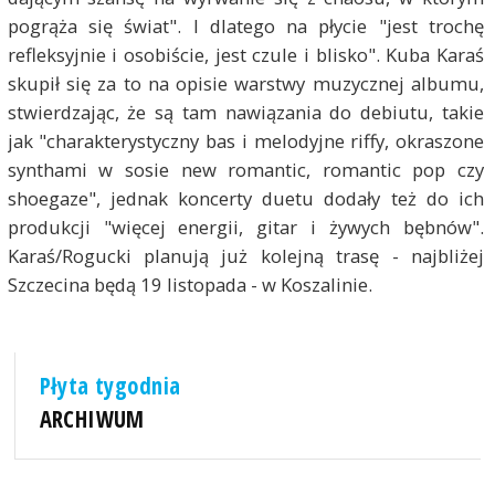
pogrąża się świat". I dlatego na płycie "jest trochę
refleksyjnie i osobiście, jest czule i blisko". Kuba Karaś
skupił się za to na opisie warstwy muzycznej albumu,
stwierdzając, że są tam nawiązania do debiutu, takie
jak "charakterystyczny bas i melodyjne riffy, okraszone
synthami w sosie new romantic, romantic pop czy
shoegaze", jednak koncerty duetu dodały też do ich
produkcji "więcej energii, gitar i żywych bębnów".
Karaś/Rogucki planują już kolejną trasę - najbliżej
Szczecina będą 19 listopada - w Koszalinie.
Płyta tygodnia
ARCHIWUM