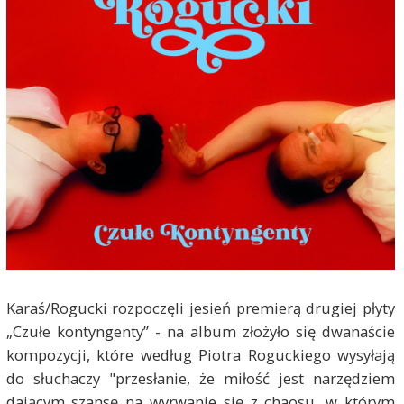
Karaś/Rogucki rozpoczęli jesień premierą drugiej płyty
„Czułe kontyngenty” - na album złożyło się dwanaście
kompozycji, które według Piotra Roguckiego wysyłają
do słuchaczy "przesłanie, że miłość jest narzędziem
dającym szansę na wyrwanie się z chaosu, w którym