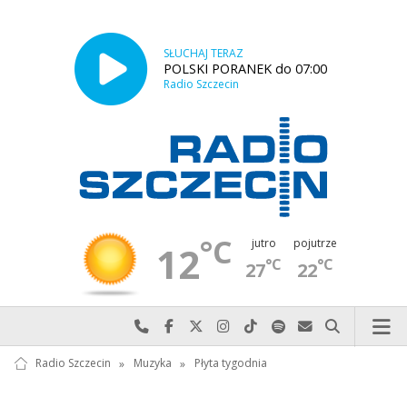
SŁUCHAJ TERAZ
POLSKI PORANEK do 07:00
Radio Szczecin
°C
jutro
pojutrze
12
°C
°C
27
22
Najlepiej po prostu do nas zadzwoń
Odwiedź nas na Facebook-u
Odwiedź nas na X
Odwiedź nas na Instagram-ie
Odwiedź nas na TikTok-u
Szukaj nas na Spotify
Wyślij do nas w
Szukaj
Radio Szczecin
»
Muzyka
»
Płyta tygodnia