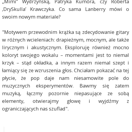
„Mimi” Wydrzyńską, Patryka Kumóra, czy Roberta
‚DrySkulla’ Krawczyka. Co sama Lanberry mówi o
swoim nowym materiale?
"Motywem przewodnim krążka są zdecydowanie gitary
w różnych wcieleniach: drapieżnym, mocnym, ale także
lirycznym i akustycznym. Eksploruję również mocno
koloryt swojego wokalu – momentami jest to niemal
krzyk – stąd okładka, a innym razem niemal szept i
łamiący się ze wzruszenia głos. Chciałam pokazać na tej
płycie, że pop daje nam niesamowite pole do
muzycznych eksperymentów. Bawmy się zatem
muzyką, łączmy pozornie niepasujące ze sobą
elementy, otwierajmy głowę i wyjdźmy z
ograniczających nas szuflad".