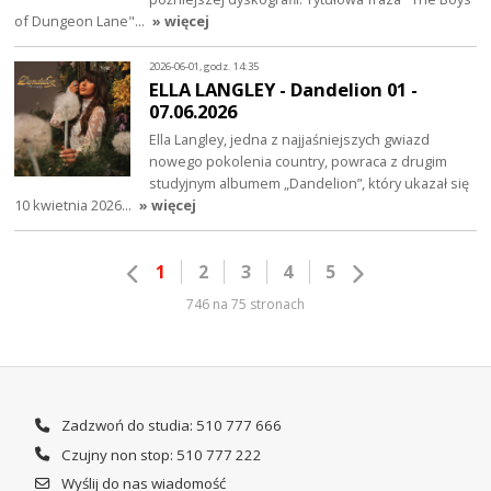
of Dungeon Lane"…
» więcej
2026-06-01, godz. 14:35
ELLA LANGLEY - Dandelion 01 -
07.06.2026
Ella Langley, jedna z najjaśniejszych gwiazd
nowego pokolenia country, powraca z drugim
studyjnym albumem „Dandelion”, który ukazał się
10 kwietnia 2026…
» więcej
1
2
3
4
5
746 na 75 stronach
Zadzwoń do studia: 510 777 666
Czujny non stop: 510 777 222
Wyślij do nas wiadomość