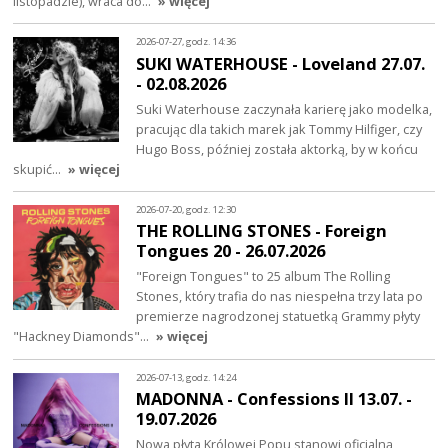
listopadzie), wraca do…
» więcej
2026-07-27, godz. 14:36
SUKI WATERHOUSE - Loveland 27.07.
- 02.08.2026
Suki Waterhouse zaczynała karierę jako modelka,
pracując dla takich marek jak Tommy Hilfiger, czy
Hugo Boss, później została aktorką, by w końcu
skupić…
» więcej
2026-07-20, godz. 12:30
THE ROLLING STONES - Foreign
Tongues 20 - 26.07.2026
"Foreign Tongues" to 25 album The Rolling
Stones, który trafia do nas niespełna trzy lata po
premierze nagrodzonej statuetką Grammy płyty
"Hackney Diamonds"…
» więcej
2026-07-13, godz. 14:24
MADONNA - Confessions II 13.07. -
19.07.2026
Nowa płyta Królowej Popu stanowi oficjalną