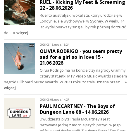
RUEL - Kicking My Feet & Screaming
22 - 28.06.2026
Ruel to australijski wokalista, który urodził się w
Londynie, ale wychowywał w Sydney. W wieku 14
lat wydał pierwszy singiel, by rok później dorzucić
do…
» więcej
2026-06-15, godz. 13:24
OLIVIA RODRIGO - you seem pretty
sad for a girl so in love 15 -
21.06.2026
Olivia Rodrigo ma na koncie trzy nagrody Grammy,
cztery statuetki MTV Video Music Awards i siedem
nagród Billboard Music Awards. W 2021 roku została uznana przez…
»
więcej
2026-06-08, godz. 14:27
PAUL MCCARTNEY - The Boys of
Dungeon Lane 08 - 14.06.2026
Dwudziesta płyta Paula McCartney'a jest
nazywana jedną z mocniejszych pozycji w jego
późniejszej dyskografii. Tytułowa fraza "The Boys