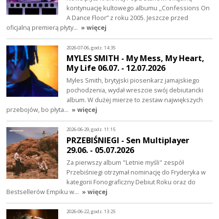
kontynuację kultowego albumu ,,Confessions On
A Dance Floor” z roku 2005. Jeszcze przed
oficjalną premierą płyty…
» więcej
2026-07-06, godz. 14:35
MYLES SMITH - My Mess, My Heart,
My Life 06.07. - 12.07.2026
Myles Smith, brytyjski piosenkarz jamajskiego
pochodzenia, wydał wreszcie swój debiutancki
album. W dużej mierze to zestaw największych
przebojów, bo płyta…
» więcej
2026-06-29, godz. 11:15
PRZEBIŚNIEGI - Sen Multiplayer
29.06. - 05.07.2026
Za pierwszy album "Letnie myśli" zespół
Przebiśniegi otrzymał nominację do Fryderyka w
kategorii Fonograficzny Debiut Roku oraz do
Bestsellerów Empiku w…
» więcej
2026-06-22, godz. 13:25