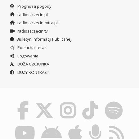
Prognoza pogody
radioszczecin.pl
radioszczecinextra.pl
radioszczecin.tv
Biuletyn Informacji Publicznej
Posłuchaj teraz
Logowanie
DUŻA CZCIONKA
DUŻY KONTRAST