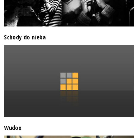
Schody do nieba
Wudoo