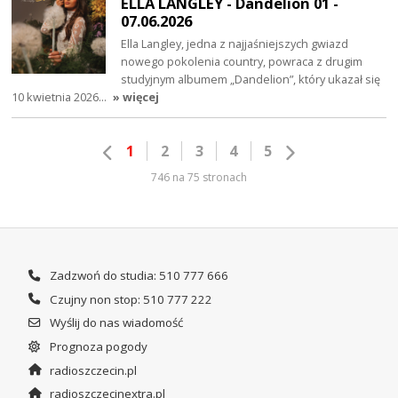
ELLA LANGLEY - Dandelion 01 -
07.06.2026
Ella Langley, jedna z najjaśniejszych gwiazd
nowego pokolenia country, powraca z drugim
studyjnym albumem „Dandelion”, który ukazał się
10 kwietnia 2026…
» więcej
1
2
3
4
5
746 na 75 stronach
Zadzwoń do studia: 510 777 666
Czujny non stop: 510 777 222
Wyślij do nas wiadomość
Prognoza pogody
radioszczecin.pl
radioszczecinextra.pl