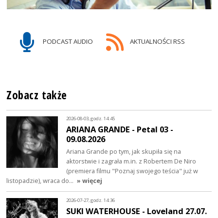
PODCAST AUDIO
AKTUALNOŚCI RSS
Zobacz także
2026-08-03, godz. 14:45
ARIANA GRANDE - Petal 03 -
09.08.2026
Ariana Grande po tym, jak skupiła się na
aktorstwie i zagrała m.in. z Robertem De Niro
(premiera filmu "Poznaj swojego teścia" już w
listopadzie), wraca do…
» więcej
2026-07-27, godz. 14:36
SUKI WATERHOUSE - Loveland 27.07.