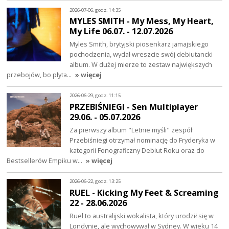
2026-07-06, godz. 14:35
MYLES SMITH - My Mess, My Heart,
My Life 06.07. - 12.07.2026
Myles Smith, brytyjski piosenkarz jamajskiego
pochodzenia, wydał wreszcie swój debiutancki
album. W dużej mierze to zestaw największych
przebojów, bo płyta…
» więcej
2026-06-29, godz. 11:15
PRZEBIŚNIEGI - Sen Multiplayer
29.06. - 05.07.2026
Za pierwszy album "Letnie myśli" zespół
Przebiśniegi otrzymał nominację do Fryderyka w
kategorii Fonograficzny Debiut Roku oraz do
Bestsellerów Empiku w…
» więcej
2026-06-22, godz. 13:25
RUEL - Kicking My Feet & Screaming
22 - 28.06.2026
Ruel to australijski wokalista, który urodził się w
Londynie, ale wychowywał w Sydney. W wieku 14