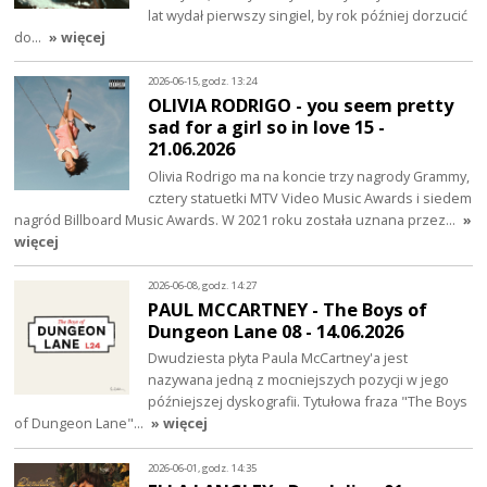
lat wydał pierwszy singiel, by rok później dorzucić
do…
» więcej
2026-06-15, godz. 13:24
OLIVIA RODRIGO - you seem pretty
sad for a girl so in love 15 -
21.06.2026
Olivia Rodrigo ma na koncie trzy nagrody Grammy,
cztery statuetki MTV Video Music Awards i siedem
nagród Billboard Music Awards. W 2021 roku została uznana przez…
»
więcej
2026-06-08, godz. 14:27
PAUL MCCARTNEY - The Boys of
Dungeon Lane 08 - 14.06.2026
Dwudziesta płyta Paula McCartney'a jest
nazywana jedną z mocniejszych pozycji w jego
późniejszej dyskografii. Tytułowa fraza "The Boys
of Dungeon Lane"…
» więcej
2026-06-01, godz. 14:35