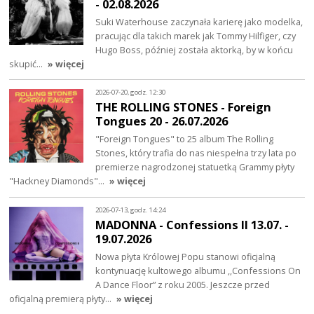
- 02.08.2026
Suki Waterhouse zaczynała karierę jako modelka,
pracując dla takich marek jak Tommy Hilfiger, czy
Hugo Boss, później została aktorką, by w końcu
skupić…
» więcej
2026-07-20, godz. 12:30
THE ROLLING STONES - Foreign
Tongues 20 - 26.07.2026
"Foreign Tongues" to 25 album The Rolling
Stones, który trafia do nas niespełna trzy lata po
premierze nagrodzonej statuetką Grammy płyty
"Hackney Diamonds"…
» więcej
2026-07-13, godz. 14:24
MADONNA - Confessions II 13.07. -
19.07.2026
Nowa płyta Królowej Popu stanowi oficjalną
kontynuację kultowego albumu ,,Confessions On
A Dance Floor” z roku 2005. Jeszcze przed
oficjalną premierą płyty…
» więcej