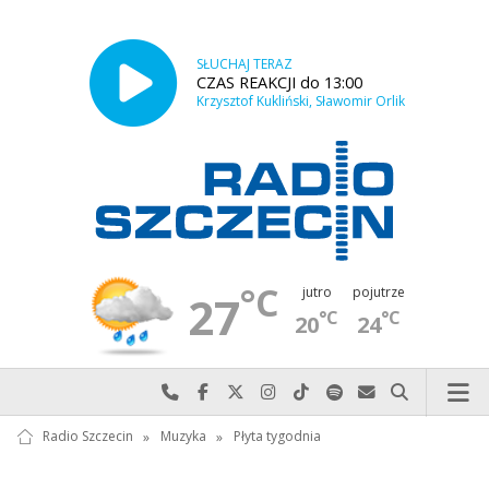
SŁUCHAJ TERAZ
CZAS REAKCJI do 13:00
Krzysztof Kukliński, Sławomir Orlik
°C
jutro
pojutrze
27
°C
°C
20
24
Najlepiej po prostu do nas zadzwoń
Odwiedź nas na Facebook-u
Odwiedź nas na X
Odwiedź nas na Instagram-ie
Odwiedź nas na TikTok-u
Szukaj nas na Spotify
Wyślij do nas w
Szukaj
Radio Szczecin
»
Muzyka
»
Płyta tygodnia