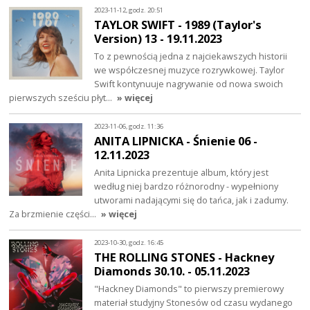
2023-11-12, godz. 20:51
TAYLOR SWIFT - 1989 (Taylor's
Version) 13 - 19.11.2023
To z pewnością jedna z najciekawszych historii
we współczesnej muzyce rozrywkowej. Taylor
Swift kontynuuje nagrywanie od nowa swoich
pierwszych sześciu płyt…
» więcej
2023-11-06, godz. 11:36
ANITA LIPNICKA - Śnienie 06 -
12.11.2023
Anita Lipnicka prezentuje album, który jest
według niej bardzo różnorodny - wypełniony
utworami nadającymi się do tańca, jak i zadumy.
Za brzmienie części…
» więcej
2023-10-30, godz. 16:45
THE ROLLING STONES - Hackney
Diamonds 30.10. - 05.11.2023
"Hackney Diamonds" to pierwszy premierowy
materiał studyjny Stonesów od czasu wydanego