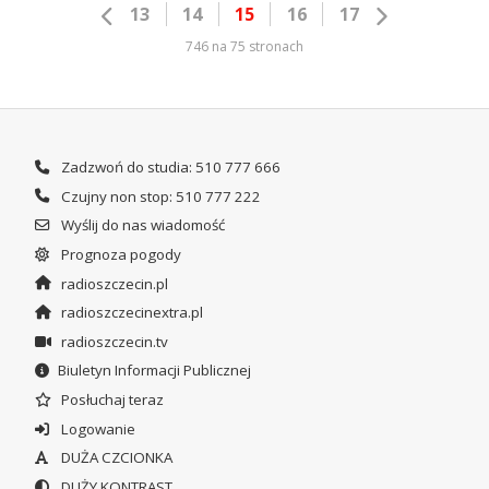
13
14
15
16
17
746 na 75 stronach
Zadzwoń do studia: 510 777 666
Czujny non stop: 510 777 222
Wyślij do nas wiadomość
Prognoza pogody
radioszczecin.pl
radioszczecinextra.pl
radioszczecin.tv
Biuletyn Informacji Publicznej
Posłuchaj teraz
Logowanie
DUŻA CZCIONKA
DUŻY KONTRAST