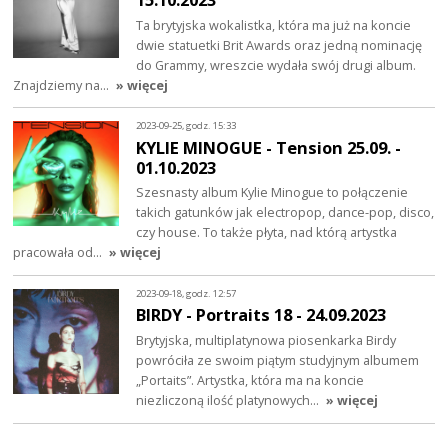
Ta brytyjska wokalistka, która ma już na koncie
dwie statuetki Brit Awards oraz jedną nominację
do Grammy, wreszcie wydała swój drugi album.
Znajdziemy na…
» więcej
2023-09-25, godz. 15:33
KYLIE MINOGUE - Tension 25.09. -
01.10.2023
Szesnasty album Kylie Minogue to połączenie
takich gatunków jak electropop, dance-pop, disco,
czy house. To także płyta, nad którą artystka
pracowała od…
» więcej
2023-09-18, godz. 12:57
BIRDY - Portraits 18 - 24.09.2023
Brytyjska, multiplatynowa piosenkarka Birdy
powróciła ze swoim piątym studyjnym albumem
„Portaits”. Artystka, która ma na koncie
niezliczoną ilość platynowych…
» więcej