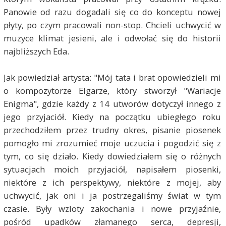
Panowie od razu dogadali się co do konceptu nowej
płyty, po czym pracowali non-stop. Chcieli uchwycić w
muzyce klimat jesieni, ale i odwołać się do historii
najbliższych Eda.
Jak powiedział artysta: "Mój tata i brat opowiedzieli mi
o kompozytorze Elgarze, który stworzył "Wariacje
Enigma", gdzie każdy z 14 utworów dotyczył innego z
jego przyjaciół. Kiedy na początku ubiegłego roku
przechodziłem przez trudny okres, pisanie piosenek
pomogło mi zrozumieć moje uczucia i pogodzić się z
tym, co się działo. Kiedy dowiedziałem się o różnych
sytuacjach moich przyjaciół, napisałem piosenki,
niektóre z ich perspektywy, niektóre z mojej, aby
uchwycić, jak oni i ja postrzegaliśmy świat w tym
czasie. Były wzloty zakochania i nowe przyjaźnie,
pośród upadków złamanego serca, depresji,