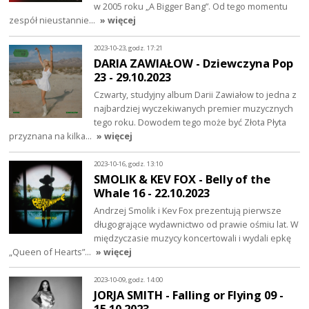
w 2005 roku „A Bigger Bang”. Od tego momentu
zespół nieustannie…
» więcej
2023-10-23, godz. 17:21
DARIA ZAWIAŁOW - Dziewczyna Pop
23 - 29.10.2023
Czwarty, studyjny album Darii Zawiałow to jedna z
najbardziej wyczekiwanych premier muzycznych
tego roku. Dowodem tego może być Złota Płyta
przyznana na kilka…
» więcej
2023-10-16, godz. 13:10
SMOLIK & KEV FOX - Belly of the
Whale 16 - 22.10.2023
Andrzej Smolik i Kev Fox prezentują pierwsze
długogrające wydawnictwo od prawie ośmiu lat. W
międzyczasie muzycy koncertowali i wydali epkę
„Queen of Hearts”…
» więcej
2023-10-09, godz. 14:00
JORJA SMITH - Falling or Flying 09 -
15.10.2023