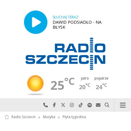
SŁUCHAJ TERAZ
DAWID PODSIADŁO - NA
BŁYSK
°C
jutro
pojutrze
25
°C
°C
20
24
Najlepiej po prostu do nas zadzwoń
Odwiedź nas na Facebook-u
Odwiedź nas na X
Odwiedź nas na Instagram-ie
Odwiedź nas na TikTok-u
Szukaj nas na Spotify
Wyślij do nas w
Szukaj
Radio Szczecin
»
Muzyka
»
Płyta tygodnia