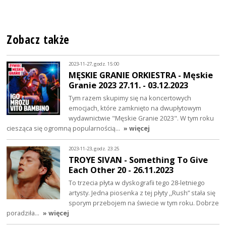
Zobacz także
2023-11-27, godz. 15:00
MĘSKIE GRANIE ORKIESTRA - Męskie
Granie 2023 27.11. - 03.12.2023
Tym razem skupimy się na koncertowych
emocjach, które zamknięto na dwupłytowym
wydawnictwie "Męskie Granie 2023". W tym roku
ciesząca się ogromną popularnością…
» więcej
2023-11-23, godz. 23:25
TROYE SIVAN - Something To Give
Each Other 20 - 26.11.2023
To trzecia płyta w dyskografii tego 28-letniego
artysty. Jedna piosenka z tej płyty ,,Rush” stała się
sporym przebojem na świecie w tym roku. Dobrze
poradziła…
» więcej