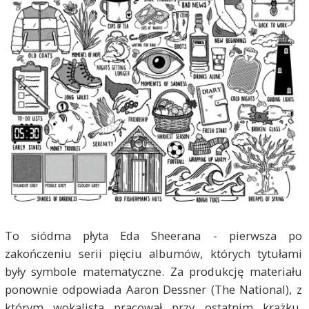
To siódma płyta Eda Sheerana - pierwsza po
zakończeniu serii pięciu albumów, których tytułami
były symbole matematyczne. Za produkcję materiału
ponownie odpowiada Aaron Dessner (The National), z
którym wokalista pracował przy ostatnim krążku.