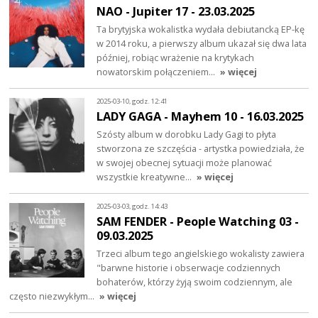
NAO - Jupiter 17 - 23.03.2025
Ta brytyjska wokalistka wydała debiutancką EP-kę
w 2014 roku, a pierwszy album ukazał się dwa lata
później, robiąc wrażenie na krytykach
nowatorskim połączeniem…
» więcej
2025-03-10, godz. 12:41
LADY GAGA - Mayhem 10 - 16.03.2025
Szósty album w dorobku Lady Gagi to płyta
stworzona ze szczęścia - artystka powiedziała, że
w swojej obecnej sytuacji może planować
wszystkie kreatywne…
» więcej
2025-03-03, godz. 14:43
SAM FENDER - People Watching 03 -
09.03.2025
Trzeci album tego angielskiego wokalisty zawiera
"barwne historie i obserwacje codziennych
bohaterów, którzy żyją swoim codziennym, ale
często niezwykłym…
» więcej