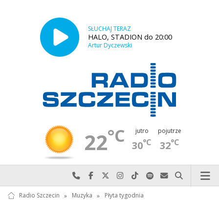
SŁUCHAJ TERAZ
HALO, STADION do 20:00
Artur Dyczewski
°C
jutro
pojutrze
22
°C
°C
30
32
Najlepiej po prostu do nas zadzwoń
Odwiedź nas na Facebook-u
Odwiedź nas na X
Odwiedź nas na Instagram-ie
Odwiedź nas na TikTok-u
Szukaj nas na Spotify
Wyślij do nas w
Szukaj
Radio Szczecin
»
Muzyka
»
Płyta tygodnia