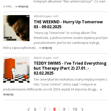
kolejnym albumem "Nie umiem tańczyć". Co nam
o nim…
» więcej
2025-02-03, godz. 14:57
THE WEEKND - Hurry Up Tomorrow
03 - 09.02.2025
"Hurry Up Tomorrow" to szósty album The
Weeknda, a jednocześnie ostatni wydany pod tym
pseudonimem. Jest to też zamknięcie trylogii,
którą zapoczątkowały…
» więcej
2025-01-27, godz. 14:27
TEDDY SWIMS - I've Tried Everything
but Therapy (Part 2) 27.01. -
02.02.2025
Ten amerykański wokalista znany między innymi z
hitu "Lose Control", który zajął 1 miejsce w
podsumowaniu Billboardu za rok 2024, wydał 24 stycznia drugą…
»
więcej
6
7
8
9
10