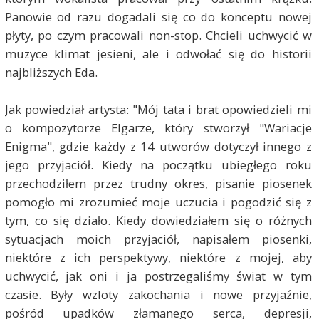
Panowie od razu dogadali się co do konceptu nowej
płyty, po czym pracowali non-stop. Chcieli uchwycić w
muzyce klimat jesieni, ale i odwołać się do historii
najbliższych Eda.
Jak powiedział artysta: "Mój tata i brat opowiedzieli mi
o kompozytorze Elgarze, który stworzył "Wariacje
Enigma", gdzie każdy z 14 utworów dotyczył innego z
jego przyjaciół. Kiedy na początku ubiegłego roku
przechodziłem przez trudny okres, pisanie piosenek
pomogło mi zrozumieć moje uczucia i pogodzić się z
tym, co się działo. Kiedy dowiedziałem się o różnych
sytuacjach moich przyjaciół, napisałem piosenki,
niektóre z ich perspektywy, niektóre z mojej, aby
uchwycić, jak oni i ja postrzegaliśmy świat w tym
czasie. Były wzloty zakochania i nowe przyjaźnie,
pośród upadków złamanego serca, depresji,