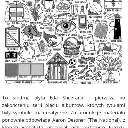
To siódma płyta Eda Sheerana - pierwsza po
zakończeniu serii pięciu albumów, których tytułami
były symbole matematyczne. Za produkcję materiału
ponownie odpowiada Aaron Dessner (The National), z
którym wokalista pracował przy ostatnim krążku.