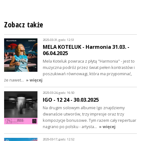
Zobacz także
2025-03-31, godz. 12:51
MELA KOTELUK - Harmonia 31.03. -
06.04.2025
Mela Koteluk powraca z płytą "Harmonia" - jest to
muzyczna podróż przez świat pełen kontrastów i
poszukiwań równowagi, która ma przypominać,
że nawet…
» więcej
2025-03-24, godz. 16:50
IGO - 12 24 - 30.03.2025
Na drugim solowym albumie Igo znajdziemy
dwanaście utworów, trzy impresje oraz trzy
kompozycje bonusowe. Tym razem cały repertuar
nagrano po polsku - artysta…
» więcej
2025-03-17, godz. 12:52