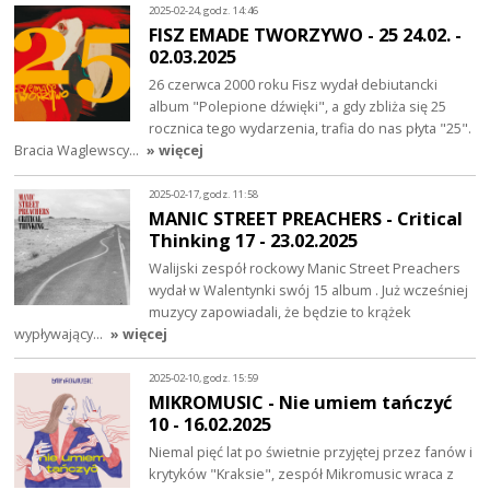
2025-02-24, godz. 14:46
FISZ EMADE TWORZYWO - 25 24.02. -
02.03.2025
26 czerwca 2000 roku Fisz wydał debiutancki
album "Polepione dźwięki", a gdy zbliża się 25
rocznica tego wydarzenia, trafia do nas płyta "25".
Bracia Waglewscy…
» więcej
2025-02-17, godz. 11:58
MANIC STREET PREACHERS - Critical
Thinking 17 - 23.02.2025
Walijski zespół rockowy Manic Street Preachers
wydał w Walentynki swój 15 album . Już wcześniej
muzycy zapowiadali, że będzie to krążek
wypływający…
» więcej
2025-02-10, godz. 15:59
MIKROMUSIC - Nie umiem tańczyć
10 - 16.02.2025
Niemal pięć lat po świetnie przyjętej przez fanów i
krytyków "Kraksie", zespół Mikromusic wraca z