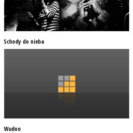
Schody do nieba
Wudoo