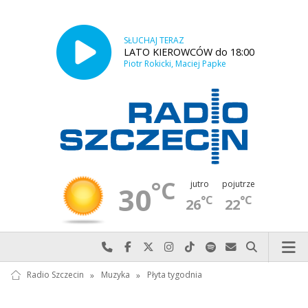
SŁUCHAJ TERAZ
LATO KIEROWCÓW do 18:00
Piotr Rokicki, Maciej Papke
°C
jutro
pojutrze
30
°C
°C
26
22
Najlepiej po prostu do nas zadzwoń
Odwiedź nas na Facebook-u
Odwiedź nas na X
Odwiedź nas na Instagram-ie
Odwiedź nas na TikTok-u
Szukaj nas na Spotify
Wyślij do nas w
Szukaj
Radio Szczecin
»
Muzyka
»
Płyta tygodnia