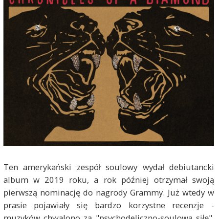
Ten amerykański zespół soulowy wydał debiutancki
album w 2019 roku, a rok później otrzymał swoją
pierwszą nominację do nagrody Grammy. Już wtedy w
prasie pojawiały się bardzo korzystne recenzje -
muzyków chwalono za "psychodeliczno-soulową siłę",