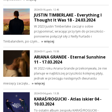
2024-03-18, godz. 12:46
JUSTIN TIMBERLAKE - Everything I
Thought It Was 18 - 24.03.2024
W 2023 Justin Timberlake zaczął o sobie
przypominać, wracając przy tym do przeszłości -
ponownie połączył siły z Nelly Furtado i
Timbalandem, po czym…
» więcej
2024-03-11, godz. 15:58
ARIANA GRANDE - Eternal Sunshine
11 - 17.03.2024
W 2022 roku Ariana Grande przekonywała, że nie
planuje w najbliższej przyszłości kolejnej płyty,
jednak w przeciągu następnych dwunastu
miesięcy zaczęła…
» więcej
2024-03-04, godz. 13:28
KARAŚ/ROGUCKI - Atlas iskier 04 -
10.03.2024
To ostatni album zespołu KARAŚ/ROGUCKI -