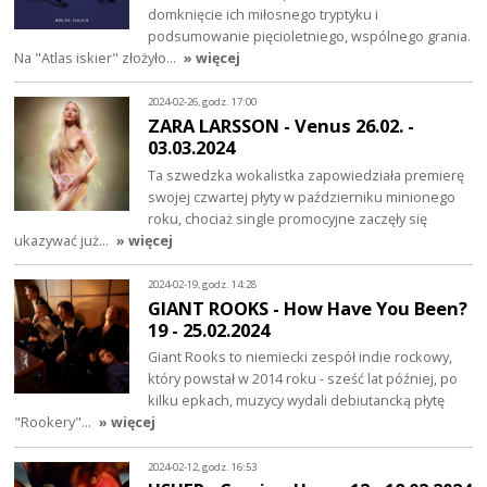
domknięcie ich miłosnego tryptyku i
podsumowanie pięcioletniego, wspólnego grania.
Na "Atlas iskier" złożyło…
» więcej
2024-02-26, godz. 17:00
ZARA LARSSON - Venus 26.02. -
03.03.2024
Ta szwedzka wokalistka zapowiedziała premierę
swojej czwartej płyty w październiku minionego
roku, chociaż single promocyjne zaczęły się
ukazywać już…
» więcej
2024-02-19, godz. 14:28
GIANT ROOKS - How Have You Been?
19 - 25.02.2024
Giant Rooks to niemiecki zespół indie rockowy,
który powstał w 2014 roku - sześć lat później, po
kilku epkach, muzycy wydali debiutancką płytę
"Rookery"…
» więcej
2024-02-12, godz. 16:53