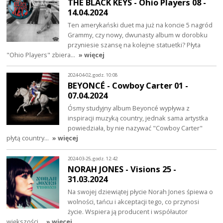
THE BLACK KEYS - Ohio Players 08 -
14.04.2024
Ten amerykański duet ma już na koncie 5 nagród
Grammy, czy nowy, dwunasty album w dorobku
przyniesie szansę na kolejne statuetki? Płyta
"Ohio Players" zbiera…
» więcej
2024-04-02, godz. 10:08
BEYONCÉ - Cowboy Carter 01 -
07.04.2024
Ósmy studyjny album Beyoncé wypływa z
inspiracji muzyką country, jednak sama artystka
powiedziała, by nie nazywać "Cowboy Carter"
płytą country…
» więcej
2024-03-25, godz. 12:42
NORAH JONES - Visions 25 -
31.03.2024
Na swojej dziewiątej płycie Norah Jones śpiewa o
wolności, tańcu i akceptacji tego, co przynosi
życie. Wspiera ją producent i współautor
większości…
» więcej