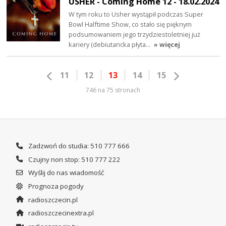
USHER - Coming Home 12 - 18.02.2024
W tym roku to Usher wystąpił podczas Super
Bowl Halftime Show, co stało się pięknym
podsumowaniem jego trzydziestoletniej już
kariery (debiutancka płyta…
» więcej
11
12
13
14
15
746 na 75 stronach
Zadzwoń do studia: 510 777 666
Czujny non stop: 510 777 222
Wyślij do nas wiadomość
Prognoza pogody
radioszczecin.pl
radioszczecinextra.pl