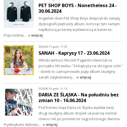
PET SHOP BOYS - Nonetheless 24 -
30.06.2024
Angielski duet Pet Shop Boys dołączył do swojej
dyskografii piętnasty album, kończąc tym samym
najdłuższą przerwę wydawniczą w karierze.
Poprzednia…
» więcej
2024-06-17, godz. 17:35
SANAH - Kaprysy 17 - 23.06.2024
Włoski wirtuoz Niccolò Paganini stworzył na
początku XIX wieku "24 kaprysy na skrzypce solo"
- dzieło to zainspirowało piąty album studyjny
sanah zatytułowany…
» więcej
2024-06-10, godz. 11:14
DARIA ZE ŚLĄSKA - Na południu bez
zmian 10 - 16.06.2024
Pod koniec maja Daria ze Śląska wydała swój
drugi studyjny album. Krążek ukazał się niemal
równo rok po premierze nagrodzonego dwoma
Fryderykami debiutu…
» więcej