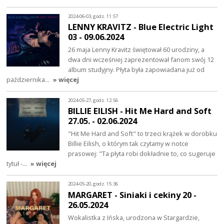
2024-06-03, godz. 11:57
LENNY KRAVITZ - Blue Electric Light
03 - 09.06.2024
26 maja Lenny Kravitz świętował 60 urodziny, a
dwa dni wcześniej zaprezentował fanom swój 12
album studyjny. Płyta była zapowiadana już od
października…
» więcej
2024-05-27, godz. 12:56
BILLIE EILISH - Hit Me Hard and Soft
27.05. - 02.06.2024
"Hit Me Hard and Soft" to trzeci krążek w dorobku
Billie Eilish, o którym tak czytamy w notce
prasowej: "Ta płyta robi dokładnie to, co sugeruje
tytuł -…
» więcej
2024-05-20, godz. 15:36
MARGARET - Siniaki i cekiny 20 -
26.05.2024
Wokalistka z Ińska, urodzona w Stargardzie,