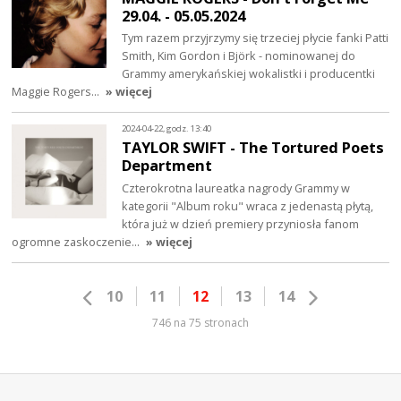
29.04. - 05.05.2024
Tym razem przyjrzymy się trzeciej płycie fanki Patti
Smith, Kim Gordon i Björk - nominowanej do
Grammy amerykańskiej wokalistki i producentki
Maggie Rogers…
» więcej
2024-04-22, godz. 13:40
TAYLOR SWIFT - The Tortured Poets
Department
Czterokrotna laureatka nagrody Grammy w
kategorii "Album roku" wraca z jedenastą płytą,
która już w dzień premiery przyniosła fanom
ogromne zaskoczenie…
» więcej
10
11
12
13
14
746 na 75 stronach