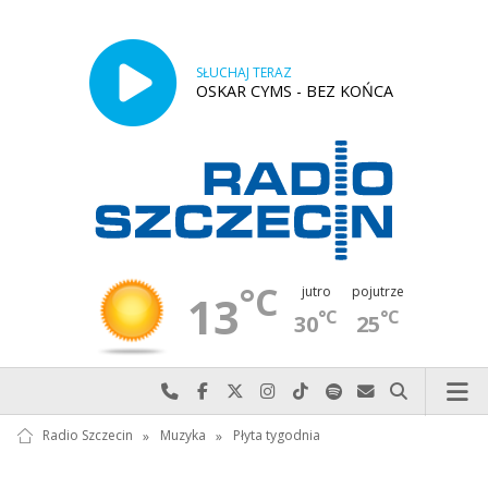
SŁUCHAJ TERAZ
OSKAR CYMS - BEZ KOŃCA
°C
jutro
pojutrze
13
°C
°C
30
25
Najlepiej po prostu do nas zadzwoń
Odwiedź nas na Facebook-u
Odwiedź nas na X
Odwiedź nas na Instagram-ie
Odwiedź nas na TikTok-u
Szukaj nas na Spotify
Wyślij do nas w
Szukaj
Radio Szczecin
»
Muzyka
»
Płyta tygodnia