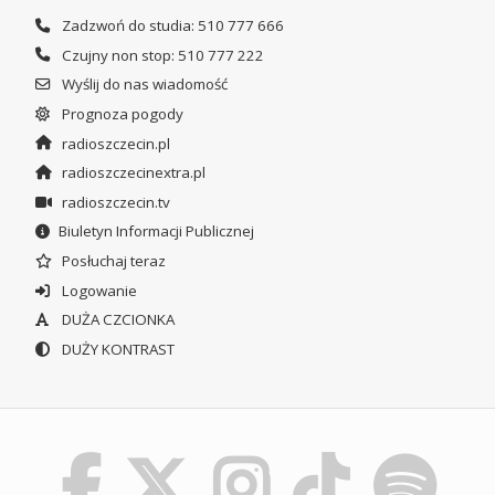
Zadzwoń do studia: 510 777 666
Czujny non stop: 510 777 222
Wyślij do nas wiadomość
Prognoza pogody
radioszczecin.pl
radioszczecinextra.pl
radioszczecin.tv
Biuletyn Informacji Publicznej
Posłuchaj teraz
Logowanie
DUŻA CZCIONKA
DUŻY KONTRAST