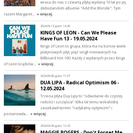
wraca do nas z czwartą płytą wydaną 10 lat po jej
debiutanckim albumie "Add the Blonde". Tym
razem Margaret…
» więcej
2024-05-13, godz. 14:20
KINGS OF LEON - Can We Please
Have Fun 13 - 19.05.2024
Kings of Leon to grupa, która ma na koncie wiele
platynowych płyt, pięć singli notowanych na
Billboard Hot 100. Każdy z wydanych przez Kings
of Leon krążków…
» więcej
2024-05-06, godz. 11:07
DUA LIPA - Radical Optimism 06 -
12.05.2024
Trzecia płyta Duy Lipy to "odwołanie do czystej
radości i szczęścia”. Kilka lat temu wokalistkę
zaciekawił termin "radykalny optymizm" i
postanowiła…
» więcej
2024-04-29, godz. 12:23
MAGGIE ROGERS - Don't Forget Me