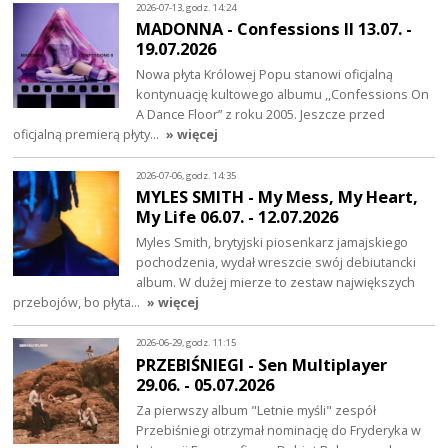
2026-07-13, godz. 14:24
MADONNA - Confessions II 13.07. -
19.07.2026
Nowa płyta Królowej Popu stanowi oficjalną
kontynuację kultowego albumu ,,Confessions On
A Dance Floor” z roku 2005. Jeszcze przed
oficjalną premierą płyty…
» więcej
2026-07-06, godz. 14:35
MYLES SMITH - My Mess, My Heart,
My Life 06.07. - 12.07.2026
Myles Smith, brytyjski piosenkarz jamajskiego
pochodzenia, wydał wreszcie swój debiutancki
album. W dużej mierze to zestaw największych
przebojów, bo płyta…
» więcej
2026-06-29, godz. 11:15
PRZEBIŚNIEGI - Sen Multiplayer
29.06. - 05.07.2026
Za pierwszy album "Letnie myśli" zespół
Przebiśniegi otrzymał nominację do Fryderyka w