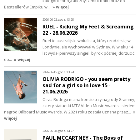
kategorii Fonograficzny Debiut Roku oraz do
Bestsellerów Empiku w…
» więcej
2026-06-22, godz. 13:25
RUEL - Kicking My Feet & Screaming
22 - 28.06.2026
Ruel to australijski wokalista, który urodził się w
Londynie, ale wychowywał w Sydney. W wieku 14
lat wydał pierwszy singiel, by rok później dorzucić
do…
» więcej
2026-06-15, godz. 13:24
OLIVIA RODRIGO - you seem pretty
sad for a girl so in love 15 -
21.06.2026
Olivia Rodrigo ma na koncie trzy nagrody Grammy,
cztery statuetki MTV Video Music Awards i siedem
nagród Billboard Music Awards. W 2021 roku została uznana przez…
»
więcej
2026-06-08, godz. 14:27
PAUL MCCARTNEY - The Boys of