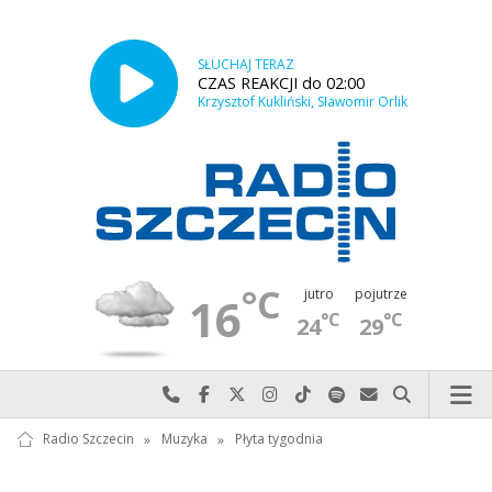
SŁUCHAJ TERAZ
CZAS REAKCJI do 02:00
Krzysztof Kukliński, Sławomir Orlik
°C
jutro
pojutrze
16
°C
°C
24
29
Najlepiej po prostu do nas zadzwoń
Odwiedź nas na Facebook-u
Odwiedź nas na X
Odwiedź nas na Instagram-ie
Odwiedź nas na TikTok-u
Szukaj nas na Spotify
Wyślij do nas w
Szukaj
Radio Szczecin
»
Muzyka
»
Płyta tygodnia