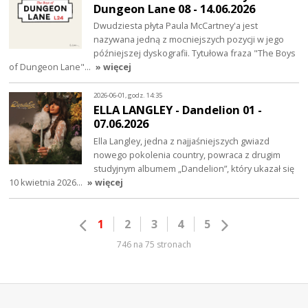
Dungeon Lane 08 - 14.06.2026
Dwudziesta płyta Paula McCartney'a jest
nazywana jedną z mocniejszych pozycji w jego
późniejszej dyskografii. Tytułowa fraza "The Boys
of Dungeon Lane"…
» więcej
2026-06-01, godz. 14:35
ELLA LANGLEY - Dandelion 01 -
07.06.2026
Ella Langley, jedna z najjaśniejszych gwiazd
nowego pokolenia country, powraca z drugim
studyjnym albumem „Dandelion”, który ukazał się
10 kwietnia 2026…
» więcej
1
2
3
4
5
746 na 75 stronach