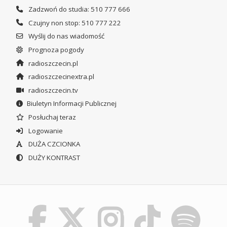
Zadzwoń do studia: 510 777 666
Czujny non stop: 510 777 222
Wyślij do nas wiadomość
Prognoza pogody
radioszczecin.pl
radioszczecinextra.pl
radioszczecin.tv
Biuletyn Informacji Publicznej
Posłuchaj teraz
Logowanie
DUŻA CZCIONKA
DUŻY KONTRAST