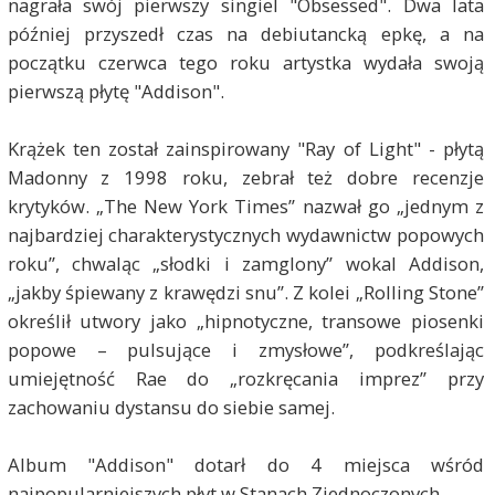
nagrała swój pierwszy singiel "Obsessed". Dwa lata
później przyszedł czas na debiutancką epkę, a na
początku czerwca tego roku artystka wydała swoją
pierwszą płytę "Addison".
Krążek ten został zainspirowany "Ray of Light" - płytą
Madonny z 1998 roku, zebrał też dobre recenzje
krytyków. „The New York Times” nazwał go „jednym z
najbardziej charakterystycznych wydawnictw popowych
roku”, chwaląc „słodki i zamglony” wokal Addison,
„jakby śpiewany z krawędzi snu”. Z kolei „Rolling Stone”
określił utwory jako „hipnotyczne, transowe piosenki
popowe – pulsujące i zmysłowe”, podkreślając
umiejętność Rae do „rozkręcania imprez” przy
zachowaniu dystansu do siebie samej.
Album "Addison" dotarł do 4 miejsca wśród
najpopularniejszych płyt w Stanach Zjednoczonych.