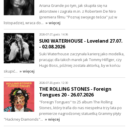
Ariana Grande po tym, jak skupiła się na
aktorstwie i zagrała m.in. z Robertem De Niro
(premiera filmu "Poznaj swojego teścia" już w
listopadzie), wraca do…
» więcej
2026-07-27, godz. 14:36
SUKI WATERHOUSE - Loveland 27.07.
- 02.08.2026
Suki Waterhouse zaczynała karierę jako modelka,
pracując dla takich marek jak Tommy Hilfiger, czy
Hugo Boss, później została aktorką, by w końcu
skupić…
» więcej
2026-07-20, godz. 12:30
THE ROLLING STONES - Foreign
Tongues 20 - 26.07.2026
"Foreign Tongues" to 25 album The Rolling
Stones, który trafia do nas niespełna trzy lata po
premierze nagrodzonej statuetką Grammy płyty
"Hackney Diamonds"…
» więcej