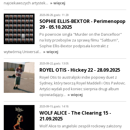
najciekawszych artystek…
» więcej
2025-09-29, godz. 11:29
SOPHIE ELLIS-BEXTOR - Perimenopop
29 - 05.10.2025
Po powrocie singla "Murder on the Dancefloor"
na listy przebojów za sprawą filmu "Saltburn",
Sophie Ellis-Bextor podpisała kontrakt z
wytwórnią Universal…
» więcej
2025-09-22, godz. 13:05
ROYEL OTIS - Hickey 22 - 28.09.2025
Royel Otis to australijski indie popowy duet z
Sydney, który tworzą Royel Maddell i Otis Pavlovic.
Artyści wydali pod koniec sierpnia drugi album
opowiadający…
» więcej
2025-09-15, godz. 14:18
WOLF ALICE - The Clearing 15 -
21.09.2025
Wolf Alice to angielski zespół rockowy założony