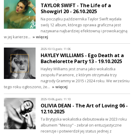
TAYLOR SWIFT - The Life of a
Showgirl 20 - 26.10.2025
Na początku października Taylor Swift wydała
swój 12 album, którego oprawa graficzna jest
nazywana najbardziej efektowną i prowokacyjną
w jej karierze…
» więcej
2025-10-13, godz. 11:06
HAYLEY WILLIAMS - Ego Death at a
Bachelorette Party 13 - 19.10.2025
Hayley Williams jest znana jako wokalistka
zespołu Paramore, z którym otrzymała trzy
nagrody Grammy w 2015 i 2024 roku. We wrześniu
tego roku ogłoszono, że…
» więcej
2025-10-06, godz. 11:10
OLIVIA DEAN - The Art of Loving 06 -
12.10.2025
Ta Brytyjska wokalistka debiutowała w 2023 roku
albumem "Messy" - zebrał on entuzjastyczne
recenzje i potwierdził jej status jednej z