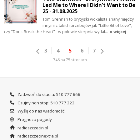
Led Me to Where I Didn't Want to Be
25 - 31.08.2025
Tom Grennan to brytyjski wokalista znany między
innymi z takich przebojów jak "Little Bit of Love",
czy "Don't Break the Heart" - w połowie sierpnia wydał…
» więcej
3
4
5
6
7
746 na 75 stronach
Zadzwoń do studia: 510 777 666
Czujny non stop: 510 777 222
Wyślij do nas wiadomość
Prognoza pogody
radioszczecin.pl
radioszczecinextra.pl