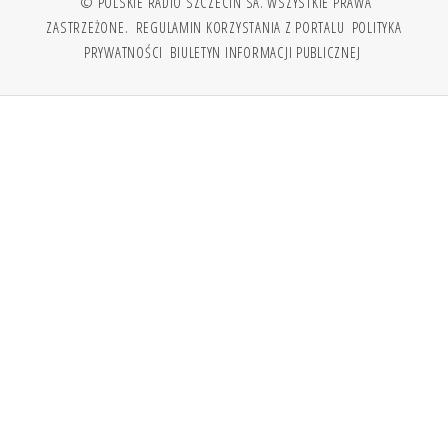
© POLSKIE RADIO SZCZECIN SA. WSZYSTKIE PRAWA
ZASTRZEŻONE.
REGULAMIN KORZYSTANIA Z PORTALU
POLITYKA
PRYWATNOŚCI
BIULETYN INFORMACJI PUBLICZNEJ