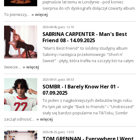
piętnaście lat temu w Londynie - pod koniec
sierpnia do ich dyskografii dołączył czwarty album.
To pierwszy…
» więcej
2025-09-08, godz. 12:19
SABRINA CARPENTER - Man's Best
Friend 08 - 14.09.2025
"Man’s Best Friend" to siódmy studyjny album
Sabriny i następca przełomowego "Short n’
Sweet" - płyty, która trafiła na szczyty list na całym
świecie…
» więcej
2025-09-01, godz. 09:53
SOMBR - I Barely Know Her 01 -
07.09.2025
To jeden z najgłośniejszych debiutów tego roku.
Po tym jak single "Back to Friends" i "Undressed"
stały się bardzo popularne na TikToku, Sombr
zaczął odnosić…
» więcej
2025-08-25, godz. 13:03
TOM GRENNAN - Everywhere I Went,