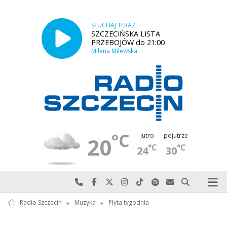
SŁUCHAJ TERAZ
SZCZECIŃSKA LISTA
PRZEBOJÓW do 21:00
Milena Milewska
°C
jutro
pojutrze
20
°C
°C
24
30
Najlepiej po prostu do nas zadzwoń
Odwiedź nas na Facebook-u
Odwiedź nas na X
Odwiedź nas na Instagram-ie
Odwiedź nas na TikTok-u
Szukaj nas na Spotify
Wyślij do nas w
Szukaj
Radio Szczecin
»
Muzyka
»
Płyta tygodnia