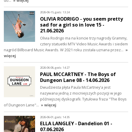
do…
» więcej
2026-06-15, godz. 13:24
OLIVIA RODRIGO - you seem pretty
sad for a girl so in love 15 -
21.06.2026
Olivia Rodrigo ma na koncie trzy nagrody Grammy,
cztery statuetki MTV Video Music Awards i siedem
nagród Billboard Music Awards. W 2021 roku została uznana przez…
»
więcej
2026-06-08, godz. 14:27
PAUL MCCARTNEY - The Boys of
Dungeon Lane 08 - 14.06.2026
Dwudziesta płyta Paula McCartney'a jest
nazywana jedną z mocniejszych pozycji w jego
późniejszej dyskografii. Tytułowa fraza "The Boys
of Dungeon Lane"…
» więcej
2026-06-01, godz. 14:35
ELLA LANGLEY - Dandelion 01 -
07.06.2026