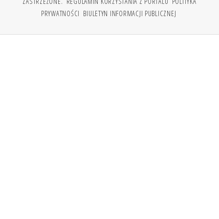
ZASTRZEŻONE.
REGULAMIN KORZYSTANIA Z PORTALU
POLITYKA
PRYWATNOŚCI
BIULETYN INFORMACJI PUBLICZNEJ