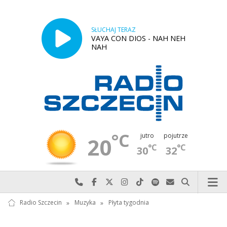
SŁUCHAJ TERAZ
VAYA CON DIOS - NAH NEH
NAH
°C
jutro
pojutrze
20
°C
°C
30
32
Najlepiej po prostu do nas zadzwoń
Odwiedź nas na Facebook-u
Odwiedź nas na X
Odwiedź nas na Instagram-ie
Odwiedź nas na TikTok-u
Szukaj nas na Spotify
Wyślij do nas w
Szukaj
Radio Szczecin
»
Muzyka
»
Płyta tygodnia