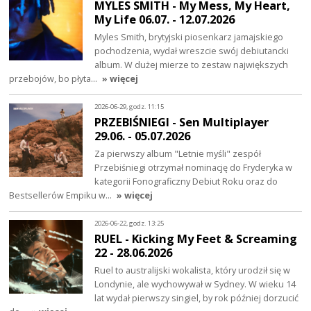
MYLES SMITH - My Mess, My Heart,
My Life 06.07. - 12.07.2026
Myles Smith, brytyjski piosenkarz jamajskiego
pochodzenia, wydał wreszcie swój debiutancki
album. W dużej mierze to zestaw największych
przebojów, bo płyta…
» więcej
2026-06-29, godz. 11:15
PRZEBIŚNIEGI - Sen Multiplayer
29.06. - 05.07.2026
Za pierwszy album "Letnie myśli" zespół
Przebiśniegi otrzymał nominację do Fryderyka w
kategorii Fonograficzny Debiut Roku oraz do
Bestsellerów Empiku w…
» więcej
2026-06-22, godz. 13:25
RUEL - Kicking My Feet & Screaming
22 - 28.06.2026
Ruel to australijski wokalista, który urodził się w
Londynie, ale wychowywał w Sydney. W wieku 14
lat wydał pierwszy singiel, by rok później dorzucić