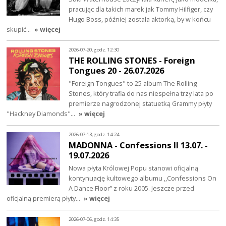
pracując dla takich marek jak Tommy Hilfiger, czy
Hugo Boss, później została aktorką, by w końcu
skupić…
» więcej
2026-07-20, godz. 12:30
THE ROLLING STONES - Foreign
Tongues 20 - 26.07.2026
"Foreign Tongues" to 25 album The Rolling
Stones, który trafia do nas niespełna trzy lata po
premierze nagrodzonej statuetką Grammy płyty
"Hackney Diamonds"…
» więcej
2026-07-13, godz. 14:24
MADONNA - Confessions II 13.07. -
19.07.2026
Nowa płyta Królowej Popu stanowi oficjalną
kontynuację kultowego albumu ,,Confessions On
A Dance Floor” z roku 2005. Jeszcze przed
oficjalną premierą płyty…
» więcej
2026-07-06, godz. 14:35