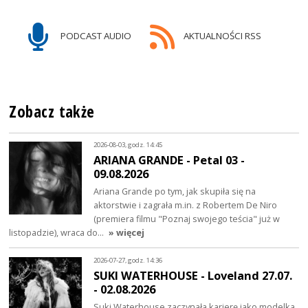
PODCAST AUDIO
AKTUALNOŚCI RSS
Zobacz także
2026-08-03, godz. 14:45
ARIANA GRANDE - Petal 03 -
09.08.2026
Ariana Grande po tym, jak skupiła się na
aktorstwie i zagrała m.in. z Robertem De Niro
(premiera filmu "Poznaj swojego teścia" już w
listopadzie), wraca do…
» więcej
2026-07-27, godz. 14:36
SUKI WATERHOUSE - Loveland 27.07.
- 02.08.2026
Suki Waterhouse zaczynała karierę jako modelka,