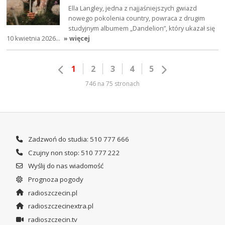
Ella Langley, jedna z najjaśniejszych gwiazd
nowego pokolenia country, powraca z drugim
studyjnym albumem „Dandelion”, który ukazał się
10 kwietnia 2026…
» więcej
1
2
3
4
5
746 na 75 stronach
Zadzwoń do studia: 510 777 666
Czujny non stop: 510 777 222
Wyślij do nas wiadomość
Prognoza pogody
radioszczecin.pl
radioszczecinextra.pl
radioszczecin.tv