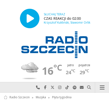
SŁUCHAJ TERAZ
CZAS REAKCJI do 02:00
Krzysztof Kukliński, Sławomir Orlik
°C
jutro
pojutrze
16
°C
°C
24
29
Najlepiej po prostu do nas zadzwoń
Odwiedź nas na Facebook-u
Odwiedź nas na X
Odwiedź nas na Instagram-ie
Odwiedź nas na TikTok-u
Szukaj nas na Spotify
Wyślij do nas w
Szukaj
Radio Szczecin
»
Muzyka
»
Płyta tygodnia