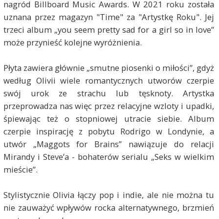
nagród Billboard Music Awards. W 2021 roku została
uznana przez magazyn "Time" za "Artystkę Roku". Jej
trzeci album „you seem pretty sad for a girl so in love”
może przynieść kolejne wyróżnienia.
Płyta zawiera głównie „smutne piosenki o miłości”, gdyż
według Olivii wiele romantycznych utworów czerpie
swój urok ze strachu lub tęsknoty. Artystka
przeprowadza nas więc przez relacyjne wzloty i upadki,
śpiewając też o stopniowej utracie siebie. Album
czerpie inspirację z pobytu Rodrigo w Londynie, a
utwór „Maggots for Brains” nawiązuje do relacji
Mirandy i Steve’a - bohaterów serialu „Seks w wielkim
mieście”.
Stylistycznie Olivia łączy pop i indie, ale nie można tu
nie zauważyć wpływów rocka alternatywnego, brzmień