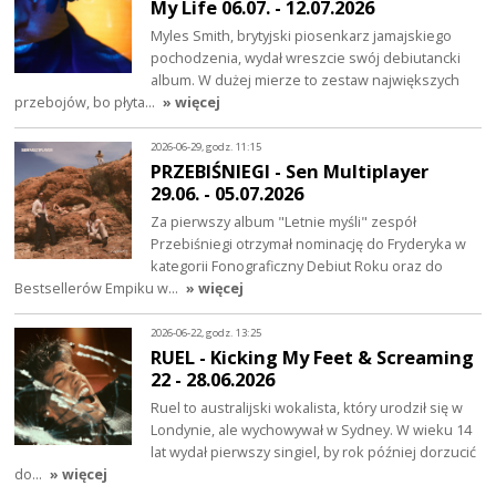
My Life 06.07. - 12.07.2026
Myles Smith, brytyjski piosenkarz jamajskiego
pochodzenia, wydał wreszcie swój debiutancki
album. W dużej mierze to zestaw największych
przebojów, bo płyta…
» więcej
2026-06-29, godz. 11:15
PRZEBIŚNIEGI - Sen Multiplayer
29.06. - 05.07.2026
Za pierwszy album "Letnie myśli" zespół
Przebiśniegi otrzymał nominację do Fryderyka w
kategorii Fonograficzny Debiut Roku oraz do
Bestsellerów Empiku w…
» więcej
2026-06-22, godz. 13:25
RUEL - Kicking My Feet & Screaming
22 - 28.06.2026
Ruel to australijski wokalista, który urodził się w
Londynie, ale wychowywał w Sydney. W wieku 14
lat wydał pierwszy singiel, by rok później dorzucić
do…
» więcej