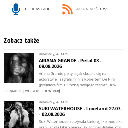
PODCAST AUDIO
AKTUALNOŚCI RSS
Zobacz także
2026-08-03, godz. 14:45
ARIANA GRANDE - Petal 03 -
09.08.2026
Ariana Grande po tym, jak skupiła się na
aktorstwie i zagrała m.in. z Robertem De Niro
(premiera filmu "Poznaj swojego teścia" już w
listopadzie), wraca do…
» więcej
2026-07-27, godz. 14:36
SUKI WATERHOUSE - Loveland 27.07.
- 02.08.2026
Suki Waterhouse zaczynała karierę jako modelka,
pracując dla takich marek jak Tommy Hilfiger, czy