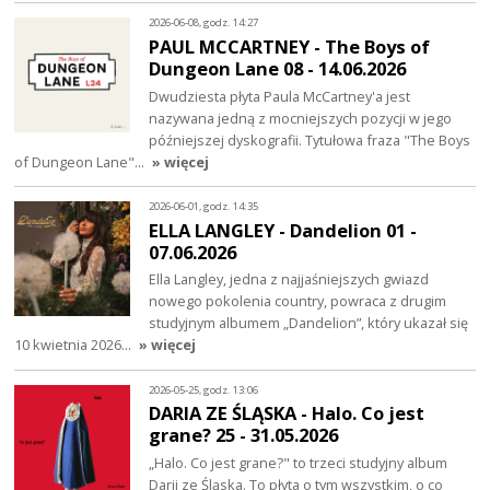
2026-06-08, godz. 14:27
PAUL MCCARTNEY - The Boys of
Dungeon Lane 08 - 14.06.2026
Dwudziesta płyta Paula McCartney'a jest
nazywana jedną z mocniejszych pozycji w jego
późniejszej dyskografii. Tytułowa fraza "The Boys
of Dungeon Lane"…
» więcej
2026-06-01, godz. 14:35
ELLA LANGLEY - Dandelion 01 -
07.06.2026
Ella Langley, jedna z najjaśniejszych gwiazd
nowego pokolenia country, powraca z drugim
studyjnym albumem „Dandelion”, który ukazał się
10 kwietnia 2026…
» więcej
2026-05-25, godz. 13:06
DARIA ZE ŚLĄSKA - Halo. Co jest
grane? 25 - 31.05.2026
„Halo. Co jest grane?" to trzeci studyjny album
Darii ze Śląska. To płyta o tym wszystkim, o co