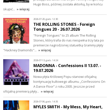
Hugo Boss, później została aktorką, by w końcu
skupić…
» więcej
2026-07-20, godz. 12:30
THE ROLLING STONES - Foreign
Tongues 20 - 26.07.2026
"Foreign Tongues" to 25 album The Rolling
Stones, który trafia do nas niespełna trzy lata po
premierze nagrodzonej statuetką Grammy płyty
"Hackney Diamonds"…
» więcej
2026-07-13, godz. 14:24
MADONNA - Confessions II 13.07. -
19.07.2026
Nowa płyta Królowej Popu stanowi oficjalną
kontynuację kultowego albumu ,,Confessions On
A Dance Floor” z roku 2005. Jeszcze przed
oficjalną premierą płyty…
» więcej
2026-07-06, godz. 14:35
MYLES SMITH - My Mess, My Heart,