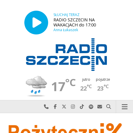
SŁUCHAJ TERAZ
RADIO SZCZECIN NA
WAKACJACH do 17:00
Anna Łukaszek
°C
jutro
pojutrze
17
°C
°C
22
23
Najlepiej po prostu do nas zadzwoń
Odwiedź nas na Facebook-u
Odwiedź nas na X
Odwiedź nas na Instagram-ie
Odwiedź nas na TikTok-u
Szukaj nas na Spotify
Wyślij do nas w
Szukaj