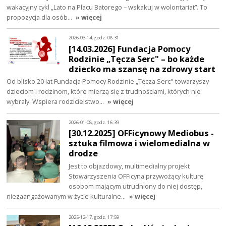
wakacyjny cykl „Lato na Placu Batorego – wskakuj w wolontariat”. To
propozycja dla osób…
» więcej
2026-03-14, godz. 08:31
[14.03.2026] Fundacja Pomocy
Rodzinie „Tęcza Serc" – bo każde
dziecko ma szansę na zdrowy start
Od blisko 20 lat Fundacja Pomocy Rodzinie „Tęcza Serc" towarzyszy
dzieciom i rodzinom, które mierzą się z trudnościami, których nie
wybrały. Wspiera rodzicielstwo…
» więcej
2026-01-08, godz. 16:39
[30.12.2025] OFFicynowy Mediobus -
sztuka filmowa i wielomedialna w
drodze
Jest to objazdowy, multimedialny projekt
Stowarzyszenia OFFicyna przywożący kulturę
osobom mającym utrudniony do niej dostęp,
niezaangażowanym w życie kulturalne…
» więcej
2025-12-17, godz. 17:59