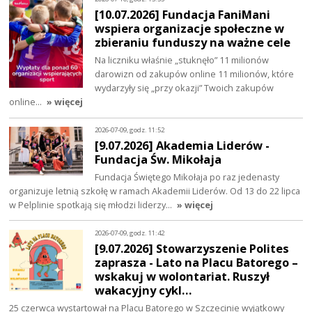
[10.07.2026] Fundacja FaniMani
wspiera organizacje społeczne w
zbieraniu funduszy na ważne cele
Na liczniku właśnie „stuknęło” 11 milionów
darowizn od zakupów online 11 milionów, które
wydarzyły się „przy okazji” Twoich zakupów
online…
» więcej
2026-07-09, godz. 11:52
[9.07.2026] Akademia Liderów -
Fundacja Św. Mikołaja
Fundacja Świętego Mikołaja po raz jedenasty
organizuje letnią szkołę w ramach Akademii Liderów. Od 13 do 22 lipca
w Pelplinie spotkają się młodzi liderzy…
» więcej
2026-07-09, godz. 11:42
[9.07.2026] Stowarzyszenie Polites
zaprasza - Lato na Placu Batorego –
wskakuj w wolontariat. Ruszył
wakacyjny cykl…
25 czerwca wystartował na Placu Batorego w Szczecinie wyjątkowy