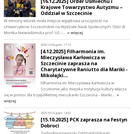
[16.12.2025] Order Uśmiechu i
Krajowe Towarzystwo Autyzmu –
Oddział w Szczecinie
W miniony wtorek miała miejsce wyjątkowa uroczystość na
Uniwersytecie Szczecińskim na Wydziale Nauk Społecznych. Otóż dr
Monika Niewiadomska prof. US –…
» więcej
2025-12-04, godz. 17:13
[4.12.2025] Filharmonia im.
Mieczysława Karłowicza w
Szczecinie zaprasza na
Charytatywne Raniutto dla Mariki -
Mikołajki…
Filharmonia im. Mieczysława Karłowicza w
Szczecinie jako miejska instytucja kultury włącza
się w pomoc dla trzyipółletniej mieszkanki Szczecina – Mariki…
»
więcej
2025-10-15, godz. 14:02
[15.10.2025] PCK zaprasza na Festyn
Dobroci
Zachodniopomorski Oddział Polskiego