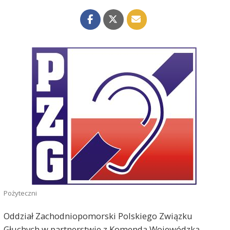
Pożyteczni
Oddział Zachodniopomorski Polskiego Związku
Głuchych w partnerstwie z Komendą Wojewódzką