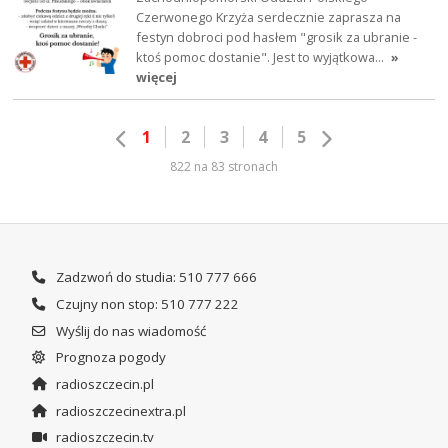
Czerwonego Krzyża serdecznie zaprasza na
festyn dobroci pod hasłem "grosik za ubranie -
ktoś pomoc dostanie". Jest to wyjątkowa…
»
więcej
1
2
3
4
5
822 na 83 stronach
Zadzwoń do studia: 510 777 666
Czujny non stop: 510 777 222
Wyślij do nas wiadomość
Prognoza pogody
radioszczecin.pl
radioszczecinextra.pl
radioszczecin.tv