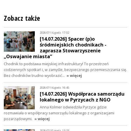
Zobacz także
2026-07-14, godz. 17:02
[14.07.2026] Spacer (p)o
śródmiejskich chodnikach -
zaprasza Stowarzyszenie
„Oswajanie miasta”
Chodnik to podstawa miejskiej infrastruktury! To przestrzeń
codziennych spotkań i, w zamyśle, bezpiecznego przemieszczania się.
Bez chodników trudno wyobrazić…
» więcej
2026-07-14, godz. 16:45
[14.07.2026] Współpraca samorządu
lokalnego w Pyrzycach z NGO
Anna Kolmer odwiedziła Pyrzyce gdzie
rozmawiała o współpracy samorządu lokalnego z organizacjami
pozarządowymi.
» więcej
2026-07-10, godz. 13:33