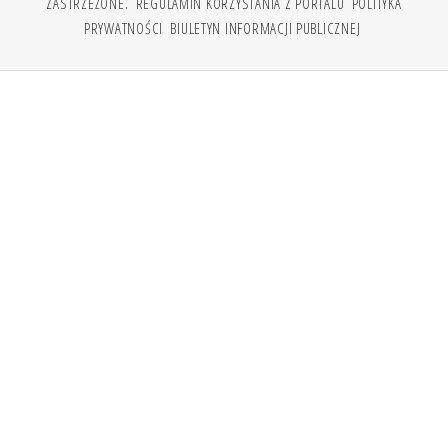
ZASTRZEŻONE.
REGULAMIN KORZYSTANIA Z PORTALU
POLITYKA
PRYWATNOŚCI
BIULETYN INFORMACJI PUBLICZNEJ