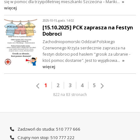
się w pomoc dla trzyipółletniej mieszkanki Szczecina – Mariki…
»
więcej
2025-10-15, godz. 14:02
[15.10.2025] PCK zaprasza na Festyn
Dobroci
Zachodniopomorski Oddział Polskiego
Czerwonego Krzyża serdecznie zaprasza na
festyn dobroci pod hasłem "grosik za ubranie -
ktoś pomoc dostanie". Jest to wyjątkowa…
»
więcej
1
2
3
4
5
822 na 83 stronach
Zadzwoń do studia: 510 777 666
Czujny non stop: 510 777 222