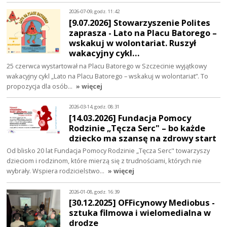
2026-07-09, godz. 11:42
[9.07.2026] Stowarzyszenie Polites
zaprasza - Lato na Placu Batorego –
wskakuj w wolontariat. Ruszył
wakacyjny cykl…
25 czerwca wystartował na Placu Batorego w Szczecinie wyjątkowy
wakacyjny cykl „Lato na Placu Batorego – wskakuj w wolontariat”. To
propozycja dla osób…
» więcej
2026-03-14, godz. 08:31
[14.03.2026] Fundacja Pomocy
Rodzinie „Tęcza Serc" – bo każde
dziecko ma szansę na zdrowy start
Od blisko 20 lat Fundacja Pomocy Rodzinie „Tęcza Serc" towarzyszy
dzieciom i rodzinom, które mierzą się z trudnościami, których nie
wybrały. Wspiera rodzicielstwo…
» więcej
2026-01-08, godz. 16:39
[30.12.2025] OFFicynowy Mediobus -
sztuka filmowa i wielomedialna w
drodze