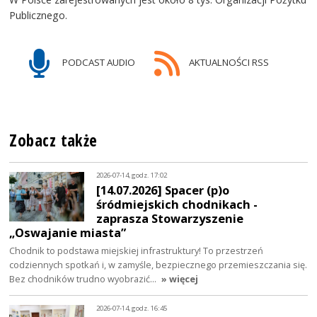
Publicznego.
PODCAST AUDIO
AKTUALNOŚCI RSS
Zobacz także
2026-07-14, godz. 17:02
[14.07.2026] Spacer (p)o
śródmiejskich chodnikach -
zaprasza Stowarzyszenie
„Oswajanie miasta”
Chodnik to podstawa miejskiej infrastruktury! To przestrzeń
codziennych spotkań i, w zamyśle, bezpiecznego przemieszczania się.
Bez chodników trudno wyobrazić…
» więcej
2026-07-14, godz. 16:45