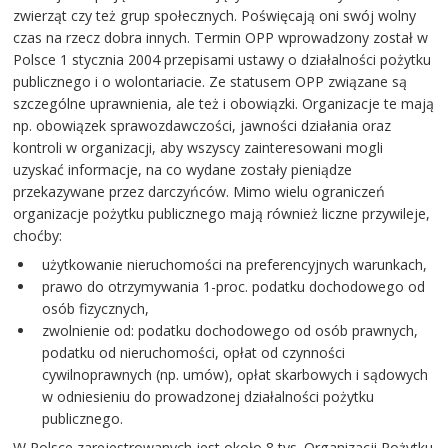
zwierząt czy też grup społecznych. Poświęcają oni swój wolny
czas na rzecz dobra innych. Termin OPP wprowadzony został w
Polsce 1 stycznia 2004 przepisami ustawy o działalności pożytku
publicznego i o wolontariacie. Ze statusem OPP związane są
szczególne uprawnienia, ale też i obowiązki. Organizacje te mają
np. obowiązek sprawozdawczości, jawności działania oraz
kontroli w organizacji, aby wszyscy zainteresowani mogli
uzyskać informacje, na co wydane zostały pieniądze
przekazywane przez darczyńców. Mimo wielu ograniczeń
organizacje pożytku publicznego mają również liczne przywileje,
choćby:
użytkowanie nieruchomości na preferencyjnych warunkach,
prawo do otrzymywania 1-proc. podatku dochodowego od
osób fizycznych,
zwolnienie od: podatku dochodowego od osób prawnych,
podatku od nieruchomości, opłat od czynności
cywilnoprawnych (np. umów), opłat skarbowych i sądowych
w odniesieniu do prowadzonej działalności pożytku
publicznego.
W Polsce zarejestrowanych jest około 8 tys. Organizacji Pożytku