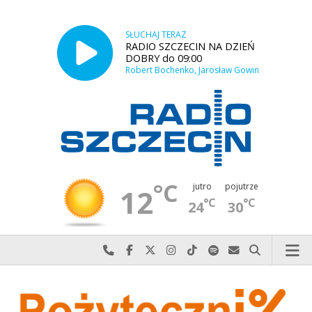
SŁUCHAJ TERAZ
RADIO SZCZECIN NA DZIEŃ
DOBRY do 09:00
Robert Bochenko, Jarosław Gowin
°C
jutro
pojutrze
12
°C
°C
24
30
Najlepiej po prostu do nas zadzwoń
Odwiedź nas na Facebook-u
Odwiedź nas na X
Odwiedź nas na Instagram-ie
Odwiedź nas na TikTok-u
Szukaj nas na Spotify
Wyślij do nas w
Szukaj