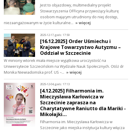
Jest to objazdowy, multimedialny projekt
Stowarzyszenia OFFicyna przywożący kulturę
osobom mającym utrudniony do niej dostęp,
niezaangażowanym w życie kulturalne…
» więcej
2025-12-17, godz. 17:59
[16.12.2025] Order Uśmiechu i
Krajowe Towarzystwo Autyzmu –
Oddział w Szczecinie
W miniony wtorek miała miejsce wyjątkowa uroczystość na
Uniwersytecie Szczecińskim na Wydziale Nauk Społecznych. Otóż dr
Monika Niewiadomska prof. US –…
» więcej
2025-12-04, godz. 17:13
[4.12.2025] Filharmonia im.
Mieczysława Karłowicza w
Szczecinie zaprasza na
Charytatywne Raniutto dla Mariki -
Mikołajki…
Filharmonia im. Mieczysława Karłowicza w
Szczecinie jako miejska instytucja kultury włącza