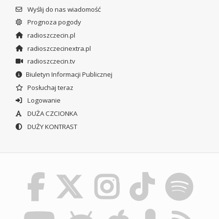
Wyślij do nas wiadomość
Prognoza pogody
radioszczecin.pl
radioszczecinextra.pl
radioszczecin.tv
Biuletyn Informacji Publicznej
Posłuchaj teraz
Logowanie
DUŻA CZCIONKA
DUŻY KONTRAST