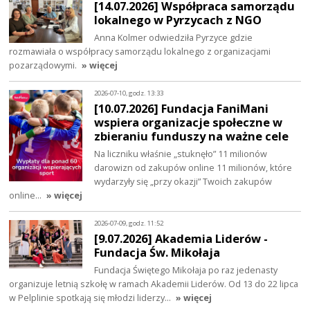
[14.07.2026] Współpraca samorządu
lokalnego w Pyrzycach z NGO
Anna Kolmer odwiedziła Pyrzyce gdzie
rozmawiała o współpracy samorządu lokalnego z organizacjami
pozarządowymi.
» więcej
2026-07-10, godz. 13:33
[10.07.2026] Fundacja FaniMani
wspiera organizacje społeczne w
zbieraniu funduszy na ważne cele
Na liczniku właśnie „stuknęło” 11 milionów
darowizn od zakupów online 11 milionów, które
wydarzyły się „przy okazji” Twoich zakupów
online…
» więcej
2026-07-09, godz. 11:52
[9.07.2026] Akademia Liderów -
Fundacja Św. Mikołaja
Fundacja Świętego Mikołaja po raz jedenasty
organizuje letnią szkołę w ramach Akademii Liderów. Od 13 do 22 lipca
w Pelplinie spotkają się młodzi liderzy…
» więcej