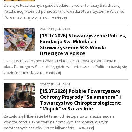
Dzisiaj w Pożytecznych gościć będziemy wolontariuszy Szlachetnej
Paczki, akcji którą od ponad 25 lat prowadzi Stowarzyszenie Wiosna.
Porozmawiamy o tym jak…
» więcej
2026-07-19, godz. 23:00
[19.07.2026] Stowarzyszenie Polites,
Fundacja Św. Mikołaja i
Stowarzyszenie SOS Wioski
Dziecięce w Polsce
Dzisiaj w Pożytecznych zdamy relację ze środowego spotkania na
placu Batorego w Szczecinie, gdzie wolontariusze z Politesu bawią się
z dziećmi i młodzieżą…
» więcej
2026-07-15, godz. 05:44
[15.07.2026] Polskie Towarzystwo
Ochrony Przyrody "Salamandra" i
Towarzystwo Chiropterologiczne
"Mopek" w Szczecinie
Zaczęło się kilkanaście lat temu od nietoperza znalezionego na
kołdrze córki, a skończyło na domowym schronisku dla tych
pożytecznych ssaków. Przez kilkanaście…
» więcej