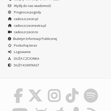
Wyślij do nas wiadomość
Prognoza pogody
radioszczecin.pl
radioszczecinextra.pl
radioszczecin.tv
Biuletyn Informacji Publicznej
Posłuchaj teraz
Logowanie
DUŻA CZCIONKA
DUŻY KONTRAST