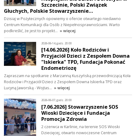
Szczecinie, Polski Związek
Głuchych, Polskie Stowarzyszenie…
Dzisiaj w Pożytecznych opowiemy o ofercie otwartego niedawno
Centrum Komunikacji dla Osób z Niepełnosprawnościami. Warto
podkreślić, że jest to projekt…
» więcej
2026-06-14, godz. 20:00
[14.06.2026] Koło Rodziców i
Przyjaciół Dzieci z Zespołem Downa
"Iskierka" TPD, Fundacja Pokonać
Endometriozę
Zapraszam na spotkanie z Marzanną Kuszyńską przewodniczącą Koła
Rodziców i Przyjaciół Dzieci z Zespołem Downa Iskierka TPD oraz
Lucyną Jaworską - Wojtas…
» więcej
2026-06-07, godz. 20:00
[7.06.2026] Stowarzyszenie SOS
Wioski Dziecięce i Fundacja
Promocja Zdrowia
2 czerwca w Karlinie, na terenie SOS Wioski
Dziecięcej, otwarto nowoczesne Centrum