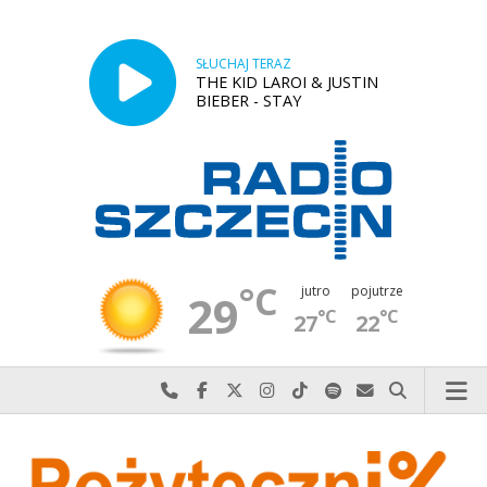
SŁUCHAJ TERAZ
THE KID LAROI & JUSTIN
BIEBER - STAY
°C
jutro
pojutrze
29
°C
°C
27
22
Najlepiej po prostu do nas zadzwoń
Odwiedź nas na Facebook-u
Odwiedź nas na X
Odwiedź nas na Instagram-ie
Odwiedź nas na TikTok-u
Szukaj nas na Spotify
Wyślij do nas w
Szukaj