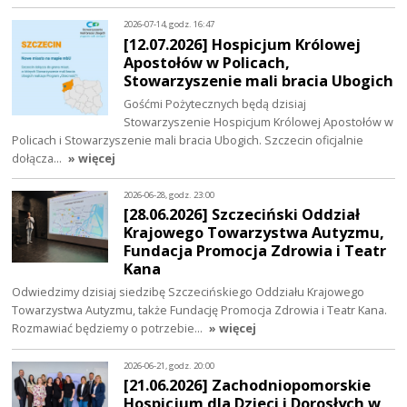
2026-07-14, godz. 16:47
[12.07.2026] Hospicjum Królowej
Apostołów w Policach,
Stowarzyszenie mali bracia Ubogich
Gośćmi Pożytecznych będą dzisiaj
Stowarzyszenie Hospicjum Królowej Apostołów w
Policach i Stowarzyszenie mali bracia Ubogich. Szczecin oficjalnie
dołącza…
» więcej
2026-06-28, godz. 23:00
[28.06.2026] Szczeciński Oddział
Krajowego Towarzystwa Autyzmu,
Fundacja Promocja Zdrowia i Teatr
Kana
Odwiedzimy dzisiaj siedzibę Szczecińskiego Oddziału Krajowego
Towarzystwa Autyzmu, także Fundację Promocja Zdrowia i Teatr Kana.
Rozmawiać będziemy o potrzebie…
» więcej
2026-06-21, godz. 20:00
[21.06.2026] Zachodniopomorskie
Hospicjum dla Dzieci i Dorosłych w