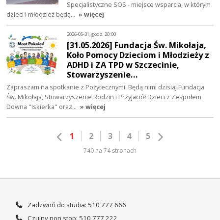
Specjalistyczne SOS - miejsce wsparcia, w którym
dzieci i młodzież będą…
» więcej
2026-05-31, godz. 20:00
[31.05.2026] Fundacja Św. Mikołaja,
Koło Pomocy Dzieciom i Młodzieży z
ADHD i ZA TPD w Szczecinie,
Stowarzyszenie…
Zapraszam na spotkanie z Pożytecznymi. Będą nimi dzisiaj Fundacja
Św. Mikołaja, Stowarzyszenie Rodzin i Przyjaciół Dzieci z Zespołem
Downa "Iskierka" oraz…
» więcej
1
2
3
4
5
740 na 74 stronach
Zadzwoń do studia: 510 777 666
Czujny non stop: 510 777 222