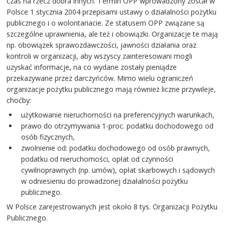
czas na rzecz dobra innych. Termin OPP wprowadzony został w
Polsce 1 stycznia 2004 przepisami ustawy o działalności pożytku
publicznego i o wolontariacie. Ze statusem OPP związane są
szczególne uprawnienia, ale też i obowiązki. Organizacje te mają
np. obowiązek sprawozdawczości, jawności działania oraz
kontroli w organizacji, aby wszyscy zainteresowani mogli
uzyskać informacje, na co wydane zostały pieniądze
przekazywane przez darczyńców. Mimo wielu ograniczeń
organizacje pożytku publicznego mają również liczne przywileje,
choćby:
użytkowanie nieruchomości na preferencyjnych warunkach,
prawo do otrzymywania 1-proc. podatku dochodowego od
osób fizycznych,
zwolnienie od: podatku dochodowego od osób prawnych,
podatku od nieruchomości, opłat od czynności
cywilnoprawnych (np. umów), opłat skarbowych i sądowych
w odniesieniu do prowadzonej działalności pożytku
publicznego.
W Polsce zarejestrowanych jest około 8 tys. Organizacji Pożytku
Publicznego.