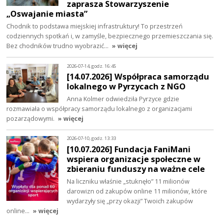
zaprasza Stowarzyszenie
„Oswajanie miasta”
Chodnik to podstawa miejskiej infrastruktury! To przestrzeń
codziennych spotkań i, w zamyśle, bezpiecznego przemieszczania się.
Bez chodników trudno wyobrazić…
» więcej
2026-07-14, godz. 16:45
[14.07.2026] Współpraca samorządu
lokalnego w Pyrzycach z NGO
Anna Kolmer odwiedziła Pyrzyce gdzie
rozmawiała o współpracy samorządu lokalnego z organizacjami
pozarządowymi.
» więcej
2026-07-10, godz. 13:33
[10.07.2026] Fundacja FaniMani
wspiera organizacje społeczne w
zbieraniu funduszy na ważne cele
Na liczniku właśnie „stuknęło” 11 milionów
darowizn od zakupów online 11 milionów, które
wydarzyły się „przy okazji” Twoich zakupów
online…
» więcej