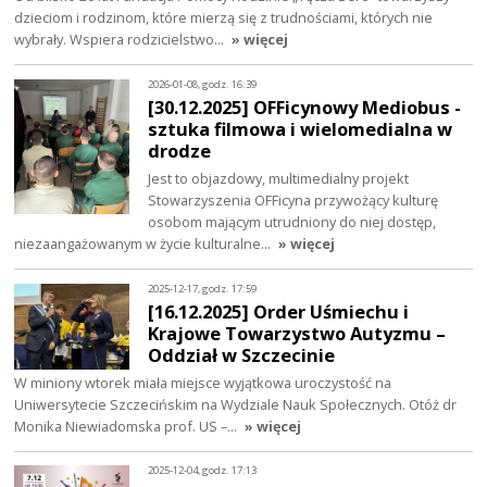
dzieciom i rodzinom, które mierzą się z trudnościami, których nie
wybrały. Wspiera rodzicielstwo…
» więcej
2026-01-08, godz. 16:39
[30.12.2025] OFFicynowy Mediobus -
sztuka filmowa i wielomedialna w
drodze
Jest to objazdowy, multimedialny projekt
Stowarzyszenia OFFicyna przywożący kulturę
osobom mającym utrudniony do niej dostęp,
niezaangażowanym w życie kulturalne…
» więcej
2025-12-17, godz. 17:59
[16.12.2025] Order Uśmiechu i
Krajowe Towarzystwo Autyzmu –
Oddział w Szczecinie
W miniony wtorek miała miejsce wyjątkowa uroczystość na
Uniwersytecie Szczecińskim na Wydziale Nauk Społecznych. Otóż dr
Monika Niewiadomska prof. US –…
» więcej
2025-12-04, godz. 17:13