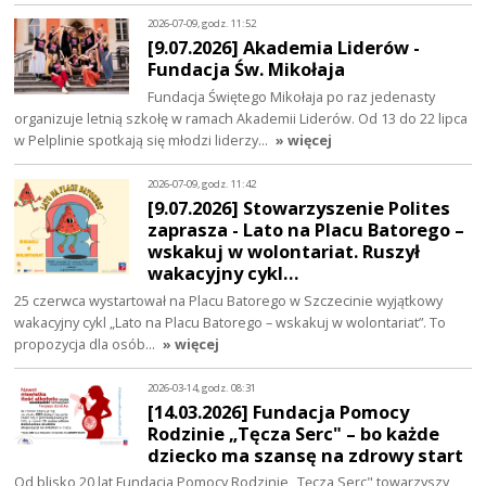
2026-07-09, godz. 11:52
[9.07.2026] Akademia Liderów -
Fundacja Św. Mikołaja
Fundacja Świętego Mikołaja po raz jedenasty
organizuje letnią szkołę w ramach Akademii Liderów. Od 13 do 22 lipca
w Pelplinie spotkają się młodzi liderzy…
» więcej
2026-07-09, godz. 11:42
[9.07.2026] Stowarzyszenie Polites
zaprasza - Lato na Placu Batorego –
wskakuj w wolontariat. Ruszył
wakacyjny cykl…
25 czerwca wystartował na Placu Batorego w Szczecinie wyjątkowy
wakacyjny cykl „Lato na Placu Batorego – wskakuj w wolontariat”. To
propozycja dla osób…
» więcej
2026-03-14, godz. 08:31
[14.03.2026] Fundacja Pomocy
Rodzinie „Tęcza Serc" – bo każde
dziecko ma szansę na zdrowy start
Od blisko 20 lat Fundacja Pomocy Rodzinie „Tęcza Serc" towarzyszy