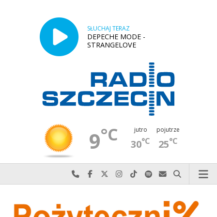
SŁUCHAJ TERAZ
DEPECHE MODE -
STRANGELOVE
°C
jutro
pojutrze
9
°C
°C
30
25
Najlepiej po prostu do nas zadzwoń
Odwiedź nas na Facebook-u
Odwiedź nas na X
Odwiedź nas na Instagram-ie
Odwiedź nas na TikTok-u
Szukaj nas na Spotify
Wyślij do nas w
Szukaj