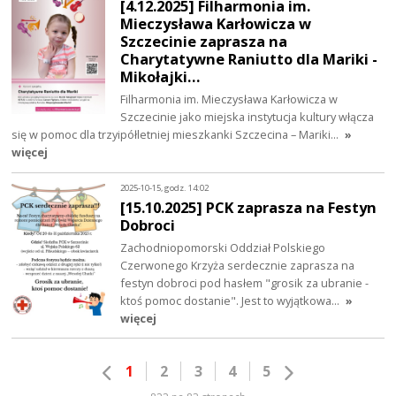
[4.12.2025] Filharmonia im.
Mieczysława Karłowicza w
Szczecinie zaprasza na
Charytatywne Raniutto dla Mariki -
Mikołajki…
Filharmonia im. Mieczysława Karłowicza w
Szczecinie jako miejska instytucja kultury włącza
się w pomoc dla trzyipółletniej mieszkanki Szczecina – Mariki…
»
więcej
2025-10-15, godz. 14:02
[15.10.2025] PCK zaprasza na Festyn
Dobroci
Zachodniopomorski Oddział Polskiego
Czerwonego Krzyża serdecznie zaprasza na
festyn dobroci pod hasłem "grosik za ubranie -
ktoś pomoc dostanie". Jest to wyjątkowa…
»
więcej
1
2
3
4
5