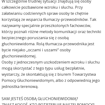
W szczególnie trudnej sytuacji znajdują się osoby
całkowicie pozbawione wzroku i słuchu. Przy
załatwianiu codziennych spraw osoby te chętnie
korzystają ze wsparcia tłumaczy-przewodników. Tak
nazywamy specjalnie przeszkolonych fachowców,
którzy poznali różne metody komunikacji oraz techniki
bezpiecznego poruszania się z osobą
głuchoniewidoma. Rolą tłumacza-przewodnika jest
bycie niejako „oczami i uszami” osoby
głuchoniewidomej.
Osoby z jednoczesnym uszkodzeniem wzroku i słuchu
mogą skorzystać z tego typu usług bezpłatnie,
wystarczy, że skontaktują się z biurem Towarzystwa
Pomocy Głuchoniewidomym, albo z odpowiednią jego
jednostka terenową.
SAM JESTEŚ OSOBĄ GŁUCHONIEWIDOMĄ?
ZNASZ KOGOŚ, KTO POTRZEBUJE NASZEJ POMOCY?