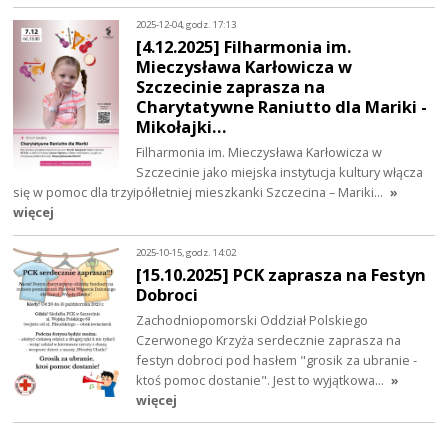
2025-12-04, godz. 17:13
[4.12.2025] Filharmonia im.
Mieczysława Karłowicza w
Szczecinie zaprasza na
Charytatywne Raniutto dla Mariki -
Mikołajki…
Filharmonia im. Mieczysława Karłowicza w
Szczecinie jako miejska instytucja kultury włącza
się w pomoc dla trzyipółletniej mieszkanki Szczecina – Mariki…
»
więcej
2025-10-15, godz. 14:02
[15.10.2025] PCK zaprasza na Festyn
Dobroci
Zachodniopomorski Oddział Polskiego
Czerwonego Krzyża serdecznie zaprasza na
festyn dobroci pod hasłem "grosik za ubranie -
ktoś pomoc dostanie". Jest to wyjątkowa…
»
więcej