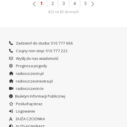
1
2
3
4
5
822 na 83 stronach
Zadzwoń do studia: 510 777 666
Czujny non stop: 510 777 222
Wyślij do nas wiadomość
Prognoza pogody
radioszczecin.pl
radioszczecinextra.pl
radioszczecin.tv
Biuletyn Informacji Publicznej
Posłuchaj teraz
Logowanie
DUŻA CZCIONKA
DUŻY KONTRAST