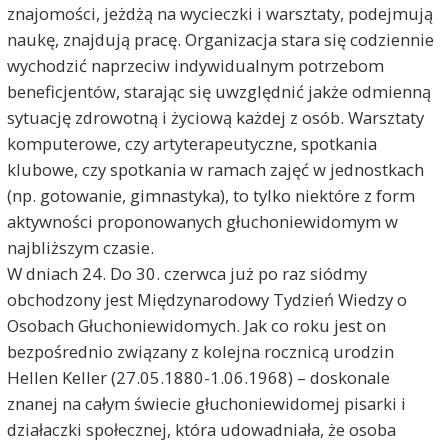
znajomości, jeżdżą na wycieczki i warsztaty, podejmują
naukę, znajdują pracę. Organizacja stara się codziennie
wychodzić naprzeciw indywidualnym potrzebom
beneficjentów, starając się uwzględnić jakże odmienną
sytuację zdrowotną i życiową każdej z osób. Warsztaty
komputerowe, czy artyterapeutyczne, spotkania
klubowe, czy spotkania w ramach zajęć w jednostkach
(np. gotowanie, gimnastyka), to tylko niektóre z form
aktywności proponowanych głuchoniewidomym w
najbliższym czasie.
W dniach 24. Do 30. czerwca już po raz siódmy
obchodzony jest Międzynarodowy Tydzień Wiedzy o
Osobach Głuchoniewidomych. Jak co roku jest on
bezpośrednio związany z kolejna rocznicą urodzin
Hellen Keller (27.05.1880-1.06.1968) – doskonale
znanej na całym świecie głuchoniewidomej pisarki i
działaczki społecznej, która udowadniała, że osoba