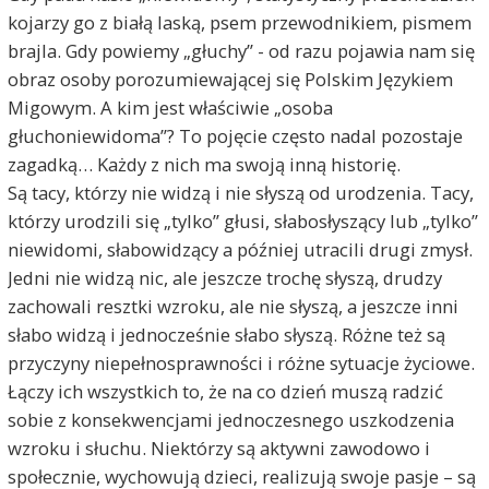
kojarzy go z białą laską, psem przewodnikiem, pismem
brajla. Gdy powiemy „głuchy” - od razu pojawia nam się
obraz osoby porozumiewającej się Polskim Językiem
Migowym. A kim jest właściwie „osoba
głuchoniewidoma”? To pojęcie często nadal pozostaje
zagadką… Każdy z nich ma swoją inną historię.
Są tacy, którzy nie widzą i nie słyszą od urodzenia. Tacy,
którzy urodzili się „tylko” głusi, słabosłyszący lub „tylko”
niewidomi, słabowidzący a później utracili drugi zmysł.
Jedni nie widzą nic, ale jeszcze trochę słyszą, drudzy
zachowali resztki wzroku, ale nie słyszą, a jeszcze inni
słabo widzą i jednocześnie słabo słyszą. Różne też są
przyczyny niepełnosprawności i różne sytuacje życiowe.
Łączy ich wszystkich to, że na co dzień muszą radzić
sobie z konsekwencjami jednoczesnego uszkodzenia
wzroku i słuchu. Niektórzy są aktywni zawodowo i
społecznie, wychowują dzieci, realizują swoje pasje – są