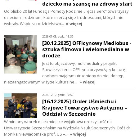
dziecko ma szansę na zdrowy start
Od blisko 20 lat Fundacja Pomocy Rodzinie „Tęcza Serc" towarzyszy
dzieciom i rodzinom, które mierzą się z trudnościami, których nie
wybrały. Wspiera rodzicielstwo…
» więcej
2026-01-08, godz. 16:39
[30.12.2025] OFFicynowy Mediobus -
sztuka filmowa i wielomedialna w
drodze
Jest to objazdowy, multimedialny projekt
Stowarzyszenia OFFicyna przywożący kulturę
osobom mającym utrudniony do niej dostęp,
niezaangażowanym w życie kulturalne…
» więcej
2025-12-17, godz. 17:59
[16.12.2025] Order Uśmiechu i
Krajowe Towarzystwo Autyzmu –
Oddział w Szczecinie
W miniony wtorek miała miejsce wyjątkowa uroczystość na
Uniwersytecie Szczecińskim na Wydziale Nauk Społecznych. Otóż dr
Monika Niewiadomska prof. US –…
» więcej