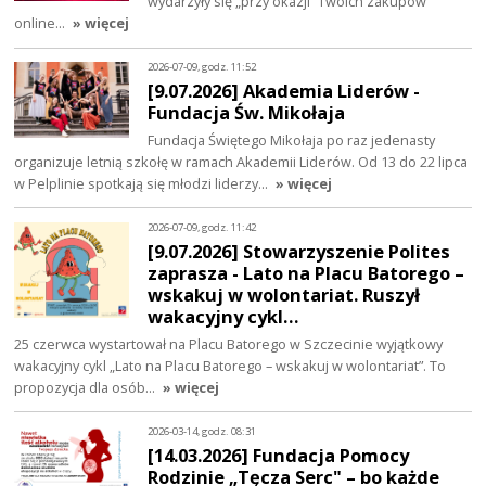
wydarzyły się „przy okazji” Twoich zakupów
online…
» więcej
2026-07-09, godz. 11:52
[9.07.2026] Akademia Liderów -
Fundacja Św. Mikołaja
Fundacja Świętego Mikołaja po raz jedenasty
organizuje letnią szkołę w ramach Akademii Liderów. Od 13 do 22 lipca
w Pelplinie spotkają się młodzi liderzy…
» więcej
2026-07-09, godz. 11:42
[9.07.2026] Stowarzyszenie Polites
zaprasza - Lato na Placu Batorego –
wskakuj w wolontariat. Ruszył
wakacyjny cykl…
25 czerwca wystartował na Placu Batorego w Szczecinie wyjątkowy
wakacyjny cykl „Lato na Placu Batorego – wskakuj w wolontariat”. To
propozycja dla osób…
» więcej
2026-03-14, godz. 08:31
[14.03.2026] Fundacja Pomocy
Rodzinie „Tęcza Serc" – bo każde