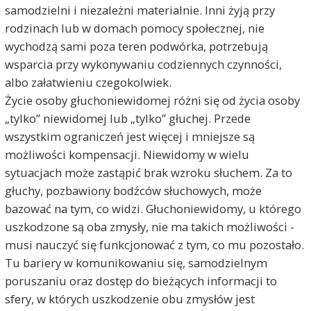
samodzielni i niezależni materialnie. Inni żyją przy
rodzinach lub w domach pomocy społecznej, nie
wychodzą sami poza teren podwórka, potrzebują
wsparcia przy wykonywaniu codziennych czynności,
albo załatwieniu czegokolwiek.
Życie osoby głuchoniewidomej różni się od życia osoby
„tylko” niewidomej lub „tylko” głuchej. Przede
wszystkim ograniczeń jest więcej i mniejsze są
możliwości kompensacji. Niewidomy w wielu
sytuacjach może zastąpić brak wzroku słuchem. Za to
głuchy, pozbawiony bodźców słuchowych, może
bazować na tym, co widzi. Głuchoniewidomy, u którego
uszkodzone są oba zmysły, nie ma takich możliwości -
musi nauczyć się funkcjonować z tym, co mu pozostało.
Tu bariery w komunikowaniu się, samodzielnym
poruszaniu oraz dostęp do bieżących informacji to
sfery, w których uszkodzenie obu zmysłów jest