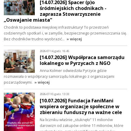
[14.07.2026] Spacer (p)o
śródmiejskich chodnikach -
zaprasza Stowarzyszenie
„Oswajanie miasta”
Chodnik to podstawa miejskiej infrastruktury! To przestrzeń
codziennych spotkań i, w zamyśle, bezpiecznego przemieszczania się.
Bez chodników trudno wyobrazić…
» więcej
2026-07-14, godz. 16:45
[14.07.2026] Współpraca samorządu
lokalnego w Pyrzycach z NGO
Anna Kolmer odwiedziła Pyrzyce gdzie
rozmawiała o współpracy samorządu lokalnego z organizacjami
pozarządowymi.
» więcej
2026-07-10, godz. 13:33
[10.07.2026] Fundacja FaniMani
wspiera organizacje społeczne w
zbieraniu funduszy na ważne cele
Na liczniku właśnie „stuknęło” 11 milionów
darowizn od zakupów online 11 milionów, które