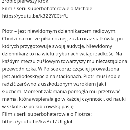
zrobić pierwszy krok.
Film z serii superbohaterowie o Michale:
https://youtu.be/k3Z2YECtrfU
Piotr – jest niewidomym dziennikarzem radiowym.
Chodzi na mecze piłki nożnej, żużla oraz siatkówki, po
których przygotowuje swoją audycję. Niewidomy
dziennikarz to na wielu trybunach wciąć rzadkość. Na
każdym meczu żużlowym towarzyszy mu niezastąpiona
przewodniczka. W Polsce coraz częściej prowadzona
jest audiodeskrypcja na stadionach. Piotr musi sobie
radzić zarówno z uszkodzonym wzrokiem jak i
słuchem. Moment załamania pomogła mu przetrwać
mama, która wspierała go w każdej czynności, od nauki
w szkole aż po kibicowską pasję.
Film z serii superbohaterowie o Piotrze:
https://youtu.be/kwButZULgk4