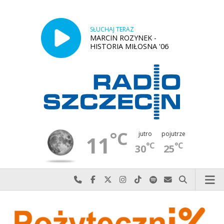
SŁUCHAJ TERAZ
MARCIN ROZYNEK -
HISTORIA MIŁOSNA '06
°C
jutro
pojutrze
11
°C
°C
30
25
Najlepiej po prostu do nas zadzwoń
Odwiedź nas na Facebook-u
Odwiedź nas na X
Odwiedź nas na Instagram-ie
Odwiedź nas na TikTok-u
Szukaj nas na Spotify
Wyślij do nas w
Szukaj