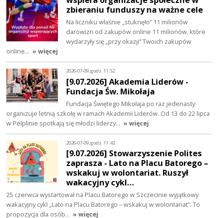
zbieraniu funduszy na ważne cele
Na liczniku właśnie „stuknęło” 11 milionów
darowizn od zakupów online 11 milionów, które
wydarzyły się „przy okazji” Twoich zakupów
online…
» więcej
2026-07-09, godz. 11:52
[9.07.2026] Akademia Liderów -
Fundacja Św. Mikołaja
Fundacja Świętego Mikołaja po raz jedenasty
organizuje letnią szkołę w ramach Akademii Liderów. Od 13 do 22 lipca
w Pelplinie spotkają się młodzi liderzy…
» więcej
2026-07-09, godz. 11:42
[9.07.2026] Stowarzyszenie Polites
zaprasza - Lato na Placu Batorego –
wskakuj w wolontariat. Ruszył
wakacyjny cykl…
25 czerwca wystartował na Placu Batorego w Szczecinie wyjątkowy
wakacyjny cykl „Lato na Placu Batorego – wskakuj w wolontariat”. To
propozycja dla osób…
» więcej