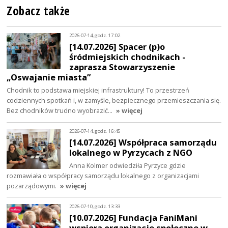
Zobacz także
2026-07-14, godz. 17:02
[14.07.2026] Spacer (p)o
śródmiejskich chodnikach -
zaprasza Stowarzyszenie
„Oswajanie miasta”
Chodnik to podstawa miejskiej infrastruktury! To przestrzeń
codziennych spotkań i, w zamyśle, bezpiecznego przemieszczania się.
Bez chodników trudno wyobrazić…
» więcej
2026-07-14, godz. 16:45
[14.07.2026] Współpraca samorządu
lokalnego w Pyrzycach z NGO
Anna Kolmer odwiedziła Pyrzyce gdzie
rozmawiała o współpracy samorządu lokalnego z organizacjami
pozarządowymi.
» więcej
2026-07-10, godz. 13:33
[10.07.2026] Fundacja FaniMani
wspiera organizacje społeczne w