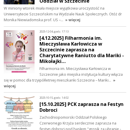
Oddział w Szczecinie
W miniony wtorek miała miejsce wyjątkowa uroczystość na
Uniwersytecie Szczecińskim na Wydziale Nauk Społecznych. Otóż dr
Monika Niewiadomska prof. US –…
» więcej
2025-12-04, godz. 17:13
[4.12.2025] Filharmonia im.
Mieczysława Karłowicza w
Szczecinie zaprasza na
Charytatywne Raniutto dla Mariki -
Mikołajki…
Filharmonia im. Mieczysława Karłowicza w
Szczecinie jako miejska instytucja kultury włącza
się w pomoc dla trzyipółletniej mieszkanki Szczecina – Mariki…
»
więcej
2025-10-15, godz. 14:02
[15.10.2025] PCK zaprasza na Festyn
Dobroci
Zachodniopomorski Oddział Polskiego
Czerwonego Krzyża serdecznie zaprasza na
festyn dobroci pod hasłem "grosik za ubranie -