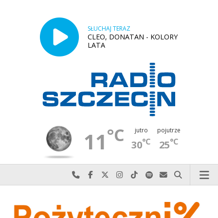
SŁUCHAJ TERAZ
CLEO, DONATAN - KOLORY
LATA
°C
jutro
pojutrze
11
°C
°C
30
25
Najlepiej po prostu do nas zadzwoń
Odwiedź nas na Facebook-u
Odwiedź nas na X
Odwiedź nas na Instagram-ie
Odwiedź nas na TikTok-u
Szukaj nas na Spotify
Wyślij do nas w
Szukaj