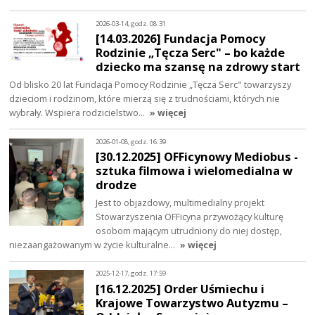
2026-03-14, godz. 08:31
[14.03.2026] Fundacja Pomocy
Rodzinie „Tęcza Serc" – bo każde
dziecko ma szansę na zdrowy start
Od blisko 20 lat Fundacja Pomocy Rodzinie „Tęcza Serc" towarzyszy
dzieciom i rodzinom, które mierzą się z trudnościami, których nie
wybrały. Wspiera rodzicielstwo…
» więcej
2026-01-08, godz. 16:39
[30.12.2025] OFFicynowy Mediobus -
sztuka filmowa i wielomedialna w
drodze
Jest to objazdowy, multimedialny projekt
Stowarzyszenia OFFicyna przywożący kulturę
osobom mającym utrudniony do niej dostęp,
niezaangażowanym w życie kulturalne…
» więcej
2025-12-17, godz. 17:59
[16.12.2025] Order Uśmiechu i
Krajowe Towarzystwo Autyzmu –