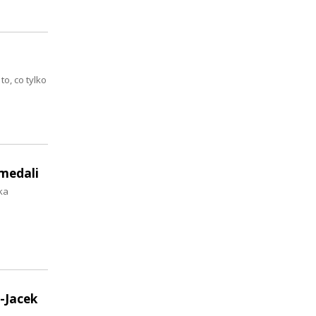
to, co tylko
 medali
ka
-Jacek