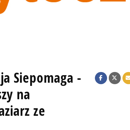
cja Siepomaga -
szy na
aziarz ze