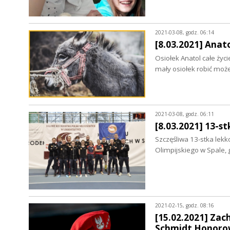
2021-03-08, godz. 06:14
[8.03.2021] Anat
Osiołek Anatol całe życie
mały osiołek robić mo
2021-03-08, godz. 06:11
[8.03.2021] 13-s
Szczęśliwa 13-stka lek
Olimpijskiego w Spale,
2021-02-15, godz. 08:16
[15.02.2021] Zac
Schmidt Honoro