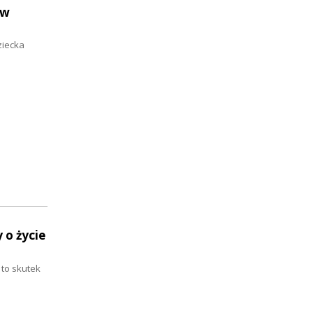
 w
ziecka
 o życie
 to skutek