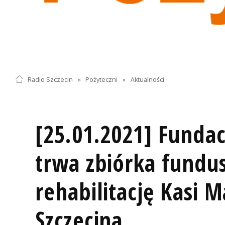
Radio Szczecin
»
Pożyteczni
»
Aktualności
[25.01.2021] Funda
trwa zbiórka fundu
rehabilitację Kasi M
Szczecina