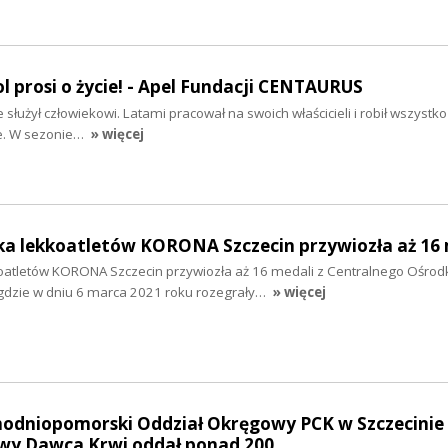
ol prosi o życie! - Apel Fundacji CENTAURUS
 służył człowiekowi. Latami pracował na swoich właścicieli i robił wszystko 
że. W sezonie…
» więcej
tka lekkoatletów KORONA Szczecin przywiozła aż 16
koatletów KORONA Szczecin przywiozła aż 16 medali z Centralnego Ośrod
 gdzie w dniu 6 marca 2021 roku rozegrały…
» więcej
hodniopomorski Oddział Okręgowy PCK w Szczecinie 
wy Dawca Krwi oddał ponad 200…