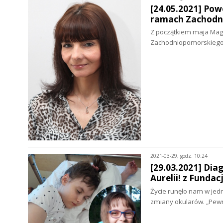
[24.05.2021] Po
ramach Zachodn
Z początkiem maja Magd
Zachodniopomorskiego 
2021-03-29, godz. 10:24
[29.03.2021] Dia
Aurelii! z Funda
Życie runęło nam w jedne
zmiany okularów. „Pew