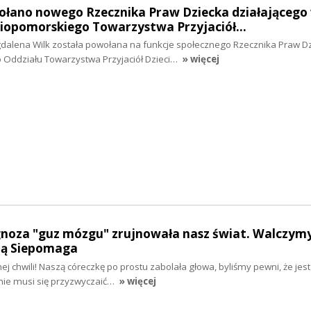
wołano nowego Rzecznika Praw Dziecka działającego
iopomorskiego Towarzystwa Przyjaciół…
alena Wilk została powołana na funkcje społecznego Rzecznika Praw D
Oddziału Towarzystwa Przyjaciół Dzieci…
» więcej
gnoza "guz mózgu" zrujnowała nasz świat. Walczymy
cją Siepomaga
j chwili! Naszą córeczkę po prostu zabolała głowa, byliśmy pewni, że jest
nie musi się przyzwyczaić…
» więcej