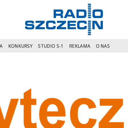
A
KONKURSY
STUDIO S-1
REKLAMA
O NAS