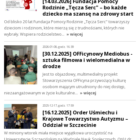
[14.03.2026] Fundacja Pomocy
Rodzinie „Tęcza Serc" – bo każde
dziecko ma szansę na zdrowy start
Od blisko 20 lat Fundacja Pomocy Rodzinie „Tęcza Serc" towarzyszy
dzieciom i rodzinom, które mierzą się z trudnościami, których nie
wybrały. Wspiera rodzicielstwo…
» więcej
2026-01-08, godz. 16:39
[30.12.2025] OFFicynowy Mediobus -
sztuka filmowa i wielomedialna w
drodze
Jest to objazdowy, multimedialny projekt
Stowarzyszenia OFFicyna przywożący kulturę
osobom mającym utrudniony do niej dostęp,
niezaangażowanym w życie kulturalne…
» więcej
2025-12-17, godz. 17:59
[16.12.2025] Order Uśmiechu i
Krajowe Towarzystwo Autyzmu –
Oddział w Szczecinie
W miniony wtorek miała miejsce wyjątkowa uroczystość na
Uniwersytecie Szczecińskim na Wydziale Nauk Społecznych. Otóż dr