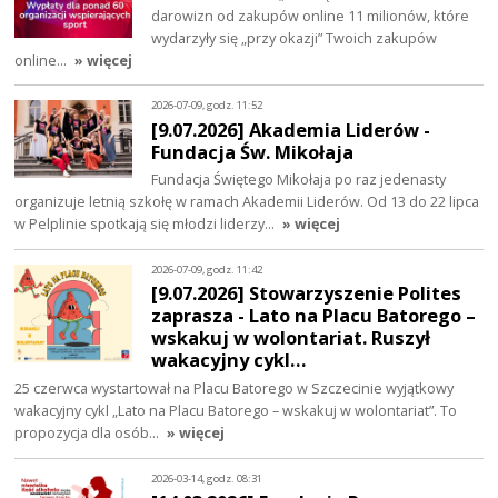
darowizn od zakupów online 11 milionów, które
wydarzyły się „przy okazji” Twoich zakupów
online…
» więcej
2026-07-09, godz. 11:52
[9.07.2026] Akademia Liderów -
Fundacja Św. Mikołaja
Fundacja Świętego Mikołaja po raz jedenasty
organizuje letnią szkołę w ramach Akademii Liderów. Od 13 do 22 lipca
w Pelplinie spotkają się młodzi liderzy…
» więcej
2026-07-09, godz. 11:42
[9.07.2026] Stowarzyszenie Polites
zaprasza - Lato na Placu Batorego –
wskakuj w wolontariat. Ruszył
wakacyjny cykl…
25 czerwca wystartował na Placu Batorego w Szczecinie wyjątkowy
wakacyjny cykl „Lato na Placu Batorego – wskakuj w wolontariat”. To
propozycja dla osób…
» więcej
2026-03-14, godz. 08:31