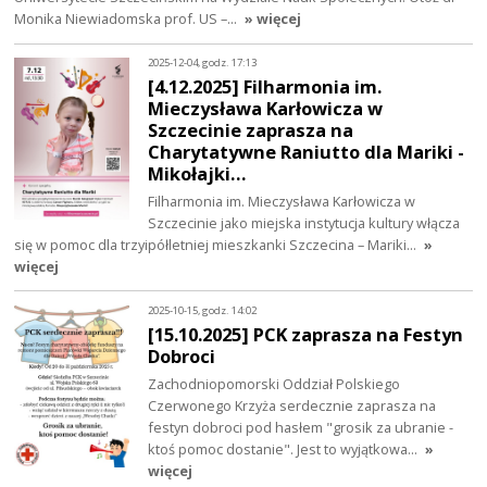
Monika Niewiadomska prof. US –…
» więcej
2025-12-04, godz. 17:13
[4.12.2025] Filharmonia im.
Mieczysława Karłowicza w
Szczecinie zaprasza na
Charytatywne Raniutto dla Mariki -
Mikołajki…
Filharmonia im. Mieczysława Karłowicza w
Szczecinie jako miejska instytucja kultury włącza
się w pomoc dla trzyipółletniej mieszkanki Szczecina – Mariki…
»
więcej
2025-10-15, godz. 14:02
[15.10.2025] PCK zaprasza na Festyn
Dobroci
Zachodniopomorski Oddział Polskiego
Czerwonego Krzyża serdecznie zaprasza na
festyn dobroci pod hasłem "grosik za ubranie -
ktoś pomoc dostanie". Jest to wyjątkowa…
»
więcej