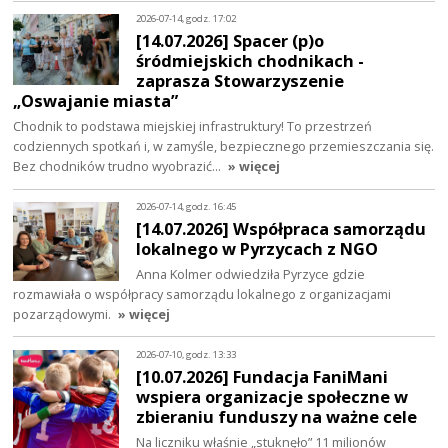
2026-07-14, godz. 17:02
[14.07.2026] Spacer (p)o
śródmiejskich chodnikach -
zaprasza Stowarzyszenie
„Oswajanie miasta”
Chodnik to podstawa miejskiej infrastruktury! To przestrzeń
codziennych spotkań i, w zamyśle, bezpiecznego przemieszczania się.
Bez chodników trudno wyobrazić…
» więcej
2026-07-14, godz. 16:45
[14.07.2026] Współpraca samorządu
lokalnego w Pyrzycach z NGO
Anna Kolmer odwiedziła Pyrzyce gdzie
rozmawiała o współpracy samorządu lokalnego z organizacjami
pozarządowymi.
» więcej
2026-07-10, godz. 13:33
[10.07.2026] Fundacja FaniMani
wspiera organizacje społeczne w
zbieraniu funduszy na ważne cele
Na liczniku właśnie „stuknęło” 11 milionów