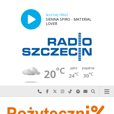
SŁUCHAJ TERAZ
SIENNA SPIRO - MATERIAL
LOVER
°C
jutro
pojutrze
20
°C
°C
24
30
Najlepiej po prostu do nas zadzwoń
Odwiedź nas na Facebook-u
Odwiedź nas na X
Odwiedź nas na Instagram-ie
Odwiedź nas na TikTok-u
Szukaj nas na Spotify
Wyślij do nas w
Szukaj