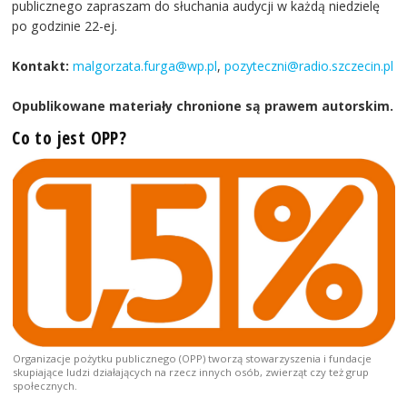
publicznego zapraszam do słuchania audycji w każdą niedzielę
po godzinie 22-ej.
Kontakt:
malgorzata.furga@wp.pl
,
pozyteczni@radio.szczecin.pl
Opublikowane materiały chronione są prawem autorskim.
Co to jest OPP?
Organizacje pożytku publicznego (OPP) tworzą stowarzyszenia i fundacje
skupiające ludzi działających na rzecz innych osób, zwierząt czy też grup
społecznych.