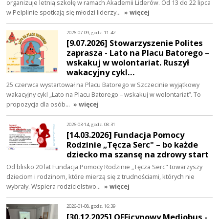
organizuje letnią szkołę w ramach Akademii Liderów. Od 13 do 22 lipca
w Pelplinie spotkają się młodzi liderzy…
» więcej
2026-07-09, godz. 11:42
[9.07.2026] Stowarzyszenie Polites
zaprasza - Lato na Placu Batorego –
wskakuj w wolontariat. Ruszył
wakacyjny cykl…
25 czerwca wystartował na Placu Batorego w Szczecinie wyjątkowy
wakacyjny cykl „Lato na Placu Batorego – wskakuj w wolontariat”. To
propozycja dla osób…
» więcej
2026-03-14, godz. 08:31
[14.03.2026] Fundacja Pomocy
Rodzinie „Tęcza Serc" – bo każde
dziecko ma szansę na zdrowy start
Od blisko 20 lat Fundacja Pomocy Rodzinie „Tęcza Serc" towarzyszy
dzieciom i rodzinom, które mierzą się z trudnościami, których nie
wybrały. Wspiera rodzicielstwo…
» więcej
2026-01-08, godz. 16:39
[30.12.2025] OFFicynowy Mediobus -