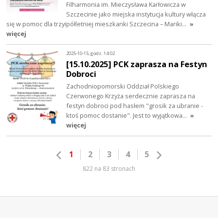
Filharmonia im. Mieczysława Karłowicza w
Szczecinie jako miejska instytucja kultury włącza
się w pomoc dla trzyipółletniej mieszkanki Szczecina – Mariki…
»
więcej
2025-10-15, godz. 14:02
[15.10.2025] PCK zaprasza na Festyn
Dobroci
Zachodniopomorski Oddział Polskiego
Czerwonego Krzyża serdecznie zaprasza na
festyn dobroci pod hasłem "grosik za ubranie -
ktoś pomoc dostanie". Jest to wyjątkowa…
»
więcej
1
2
3
4
5
822 na 83 stronach