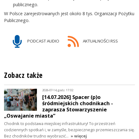
publicznego.
W Polsce zarejestrowanych jest około 8 tys. Organizacji Pożytku
Publicznego.
PODCAST AUDIO
AKTUALNOŚCI RSS
Zobacz także
2026-07-14, godz. 17:02
[14.07.2026] Spacer (p)o
śródmiejskich chodnikach -
zaprasza Stowarzyszenie
„Oswajanie miasta”
Chodnik to podstawa miejskiej infrastruktury! To przestrzeń
codziennych spotkań i, w zamyśle, bezpiecznego przemieszczania się.
Bez chodników trudno wyobrazić…
» więcej