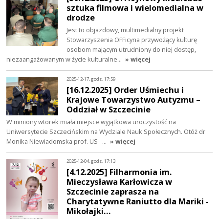
sztuka filmowa i wielomedialna w
drodze
Jest to objazdowy, multimedialny projekt
Stowarzyszenia OFFicyna przywożący kulturę
osobom mającym utrudniony do niej dostęp,
niezaangażowanym w życie kulturalne…
» więcej
2025-12-17, godz. 17:59
[16.12.2025] Order Uśmiechu i
Krajowe Towarzystwo Autyzmu –
Oddział w Szczecinie
W miniony wtorek miała miejsce wyjątkowa uroczystość na
Uniwersytecie Szczecińskim na Wydziale Nauk Społecznych. Otóż dr
Monika Niewiadomska prof. US –…
» więcej
2025-12-04, godz. 17:13
[4.12.2025] Filharmonia im.
Mieczysława Karłowicza w
Szczecinie zaprasza na
Charytatywne Raniutto dla Mariki -
Mikołajki…