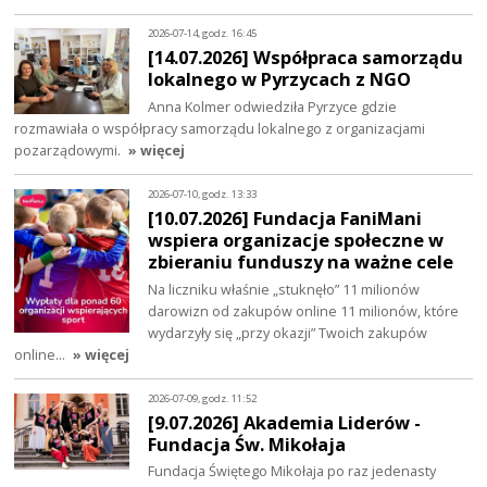
2026-07-14, godz. 16:45
[14.07.2026] Współpraca samorządu
lokalnego w Pyrzycach z NGO
Anna Kolmer odwiedziła Pyrzyce gdzie
rozmawiała o współpracy samorządu lokalnego z organizacjami
pozarządowymi.
» więcej
2026-07-10, godz. 13:33
[10.07.2026] Fundacja FaniMani
wspiera organizacje społeczne w
zbieraniu funduszy na ważne cele
Na liczniku właśnie „stuknęło” 11 milionów
darowizn od zakupów online 11 milionów, które
wydarzyły się „przy okazji” Twoich zakupów
online…
» więcej
2026-07-09, godz. 11:52
[9.07.2026] Akademia Liderów -
Fundacja Św. Mikołaja
Fundacja Świętego Mikołaja po raz jedenasty