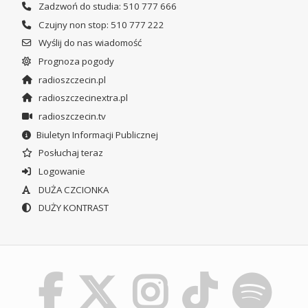
Zadzwoń do studia: 510 777 666
Czujny non stop: 510 777 222
Wyślij do nas wiadomość
Prognoza pogody
radioszczecin.pl
radioszczecinextra.pl
radioszczecin.tv
Biuletyn Informacji Publicznej
Posłuchaj teraz
Logowanie
DUŻA CZCIONKA
DUŻY KONTRAST