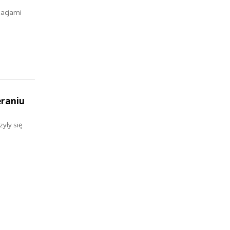
zacjami
eraniu
yły się