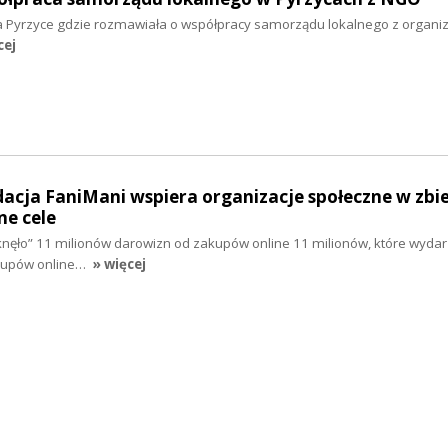
 Pyrzyce gdzie rozmawiała o współpracy samorządu lokalnego z organi
cej
dacja FaniMani wspiera organizacje społeczne w zbi
ne cele
uknęło” 11 milionów darowizn od zakupów online 11 milionów, które wydarz
akupów online…
» więcej