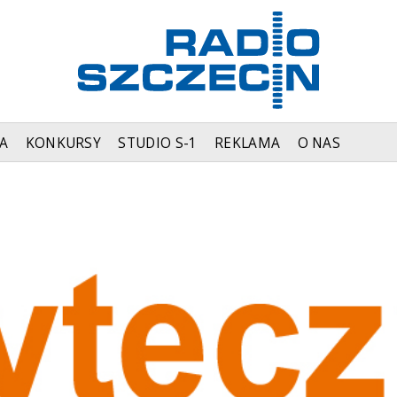
A
KONKURSY
STUDIO S-1
REKLAMA
O NAS