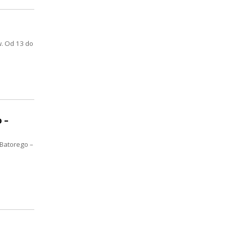
w. Od 13 do
 –
 Batorego –