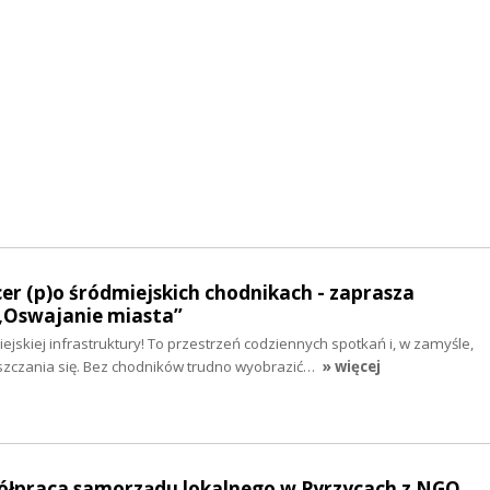
cer (p)o śródmiejskich chodnikach - zaprasza
„Oswajanie miasta”
jskiej infrastruktury! To przestrzeń codziennych spotkań i, w zamyśle,
zczania się. Bez chodników trudno wyobrazić…
» więcej
półpraca samorządu lokalnego w Pyrzycach z NGO