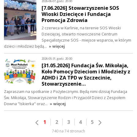
2026-06-07, godz. 20:00
[7.06.2026] Stowarzyszenie SOS
Wioski Dziecięce i Fundacja
Promocja Zdrowia
2 czerwca w Karlinie, na terenie SOS Wioski
Dziecięcej, otwarto nowoczesne Centrum
Specjalistyczne SOS - miejsce wsparcia, w którym
dzieci i młodzież będą…
» więcej
2026-05-31, godz. 20:00
[31.05.2026] Fundacja Św. Mikołaja,
Koło Pomocy Dzieciom i Młodzieży z
ADHD i ZA TPD w Szczecinie,
Stowarzyszenie…
Zapraszam na spotkanie z Pożytecznymi. Będą nimi dzisiaj Fundacja
Św. Mikołaja, Stowarzyszenie Rodzin i Przyjaciół Dzieci z Zespołem
Downa "Iskierka" oraz…
» więcej
1
2
3
4
5
740 na 74 stronach