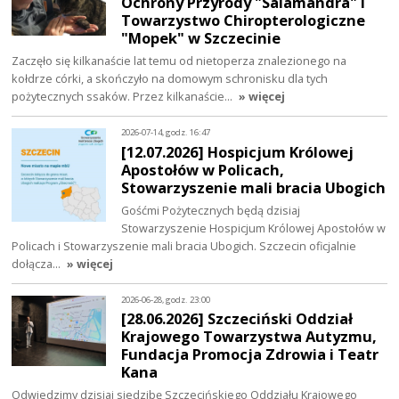
Ochrony Przyrody "Salamandra" i
Towarzystwo Chiropterologiczne
"Mopek" w Szczecinie
Zaczęło się kilkanaście lat temu od nietoperza znalezionego na
kołdrze córki, a skończyło na domowym schronisku dla tych
pożytecznych ssaków. Przez kilkanaście…
» więcej
2026-07-14, godz. 16:47
[12.07.2026] Hospicjum Królowej
Apostołów w Policach,
Stowarzyszenie mali bracia Ubogich
Gośćmi Pożytecznych będą dzisiaj
Stowarzyszenie Hospicjum Królowej Apostołów w
Policach i Stowarzyszenie mali bracia Ubogich. Szczecin oficjalnie
dołącza…
» więcej
2026-06-28, godz. 23:00
[28.06.2026] Szczeciński Oddział
Krajowego Towarzystwa Autyzmu,
Fundacja Promocja Zdrowia i Teatr
Kana
Odwiedzimy dzisiaj siedzibę Szczecińskiego Oddziału Krajowego