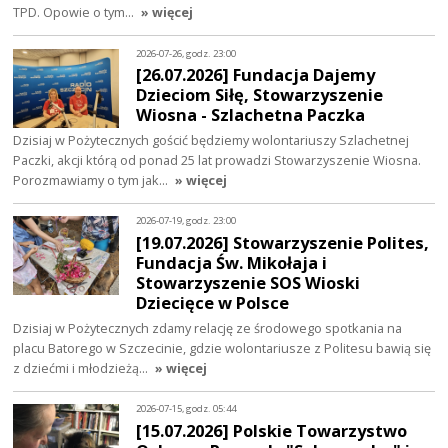
TPD. Opowie o tym…
» więcej
2026-07-26, godz. 23:00
[26.07.2026] Fundacja Dajemy
Dzieciom Siłę, Stowarzyszenie
Wiosna - Szlachetna Paczka
Dzisiaj w Pożytecznych gościć będziemy wolontariuszy Szlachetnej
Paczki, akcji którą od ponad 25 lat prowadzi Stowarzyszenie Wiosna.
Porozmawiamy o tym jak…
» więcej
2026-07-19, godz. 23:00
[19.07.2026] Stowarzyszenie Polites,
Fundacja Św. Mikołaja i
Stowarzyszenie SOS Wioski
Dziecięce w Polsce
Dzisiaj w Pożytecznych zdamy relację ze środowego spotkania na
placu Batorego w Szczecinie, gdzie wolontariusze z Politesu bawią się
z dziećmi i młodzieżą…
» więcej
2026-07-15, godz. 05:44
[15.07.2026] Polskie Towarzystwo