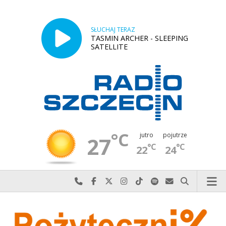
SŁUCHAJ TERAZ
TASMIN ARCHER - SLEEPING
SATELLITE
°C
jutro
pojutrze
27
°C
°C
22
24
Najlepiej po prostu do nas zadzwoń
Odwiedź nas na Facebook-u
Odwiedź nas na X
Odwiedź nas na Instagram-ie
Odwiedź nas na TikTok-u
Szukaj nas na Spotify
Wyślij do nas w
Szukaj