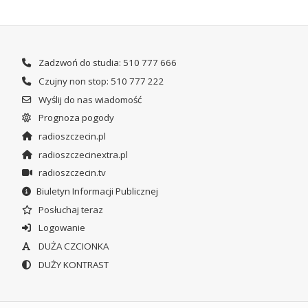
Zadzwoń do studia: 510 777 666
Czujny non stop: 510 777 222
Wyślij do nas wiadomość
Prognoza pogody
radioszczecin.pl
radioszczecinextra.pl
radioszczecin.tv
Biuletyn Informacji Publicznej
Posłuchaj teraz
Logowanie
DUŻA CZCIONKA
DUŻY KONTRAST