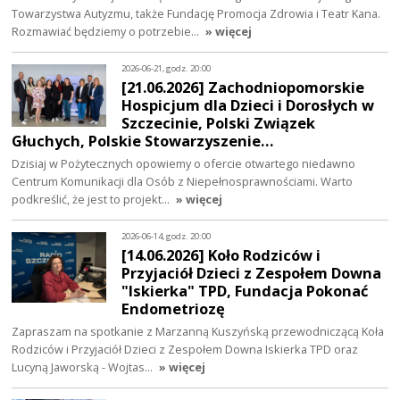
Towarzystwa Autyzmu, także Fundację Promocja Zdrowia i Teatr Kana.
Rozmawiać będziemy o potrzebie…
» więcej
2026-06-21, godz. 20:00
[21.06.2026] Zachodniopomorskie
Hospicjum dla Dzieci i Dorosłych w
Szczecinie, Polski Związek
Głuchych, Polskie Stowarzyszenie…
Dzisiaj w Pożytecznych opowiemy o ofercie otwartego niedawno
Centrum Komunikacji dla Osób z Niepełnosprawnościami. Warto
podkreślić, że jest to projekt…
» więcej
2026-06-14, godz. 20:00
[14.06.2026] Koło Rodziców i
Przyjaciół Dzieci z Zespołem Downa
"Iskierka" TPD, Fundacja Pokonać
Endometriozę
Zapraszam na spotkanie z Marzanną Kuszyńską przewodniczącą Koła
Rodziców i Przyjaciół Dzieci z Zespołem Downa Iskierka TPD oraz
Lucyną Jaworską - Wojtas…
» więcej