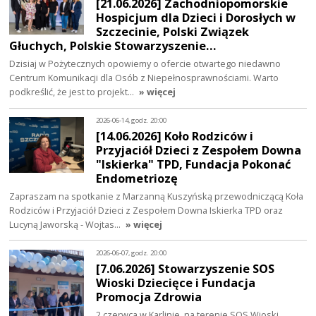
[21.06.2026] Zachodniopomorskie
Hospicjum dla Dzieci i Dorosłych w
Szczecinie, Polski Związek
Głuchych, Polskie Stowarzyszenie…
Dzisiaj w Pożytecznych opowiemy o ofercie otwartego niedawno
Centrum Komunikacji dla Osób z Niepełnosprawnościami. Warto
podkreślić, że jest to projekt…
» więcej
2026-06-14, godz. 20:00
[14.06.2026] Koło Rodziców i
Przyjaciół Dzieci z Zespołem Downa
"Iskierka" TPD, Fundacja Pokonać
Endometriozę
Zapraszam na spotkanie z Marzanną Kuszyńską przewodniczącą Koła
Rodziców i Przyjaciół Dzieci z Zespołem Downa Iskierka TPD oraz
Lucyną Jaworską - Wojtas…
» więcej
2026-06-07, godz. 20:00
[7.06.2026] Stowarzyszenie SOS
Wioski Dziecięce i Fundacja
Promocja Zdrowia
2 czerwca w Karlinie, na terenie SOS Wioski