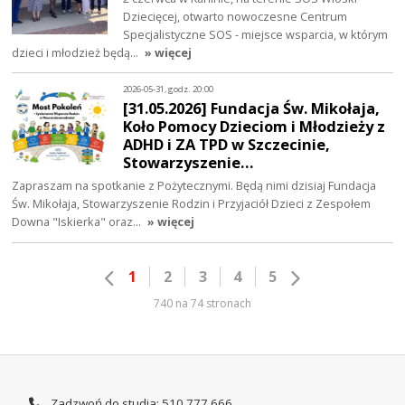
Dziecięcej, otwarto nowoczesne Centrum
Specjalistyczne SOS - miejsce wsparcia, w którym
dzieci i młodzież będą…
» więcej
2026-05-31, godz. 20:00
[31.05.2026] Fundacja Św. Mikołaja,
Koło Pomocy Dzieciom i Młodzieży z
ADHD i ZA TPD w Szczecinie,
Stowarzyszenie…
Zapraszam na spotkanie z Pożytecznymi. Będą nimi dzisiaj Fundacja
Św. Mikołaja, Stowarzyszenie Rodzin i Przyjaciół Dzieci z Zespołem
Downa "Iskierka" oraz…
» więcej
1
2
3
4
5
740 na 74 stronach
Zadzwoń do studia: 510 777 666