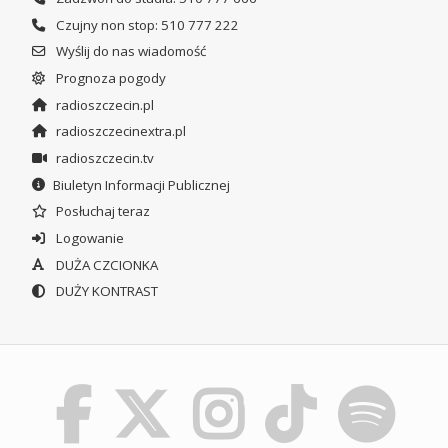
Czujny non stop: 510 777 222
Wyślij do nas wiadomość
Prognoza pogody
radioszczecin.pl
radioszczecinextra.pl
radioszczecin.tv
Biuletyn Informacji Publicznej
Posłuchaj teraz
Logowanie
DUŻA CZCIONKA
DUŻY KONTRAST