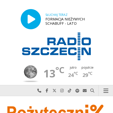
SŁUCHAJ TERAZ
FORMACJA NIEŻYWYCH
SCHABUFF - LATO
°C
jutro
pojutrze
13
°C
°C
24
29
Najlepiej po prostu do nas zadzwoń
Odwiedź nas na Facebook-u
Odwiedź nas na X
Odwiedź nas na Instagram-ie
Odwiedź nas na TikTok-u
Szukaj nas na Spotify
Wyślij do nas w
Szukaj