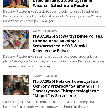
Dzieciom Siłę, Stowarzyszenie
Wiosna - Szlachetna Paczka
Dzisiaj w Pożytecznych gościć będziemy wolontariuszy Szlachetnej
Paczki, akcji którą od ponad 25 lat prowadzi Stowarzyszenie Wiosna.
Porozmawiamy o tym jak…
» więcej
2026-07-19, godz. 23:00
[19.07.2026] Stowarzyszenie Polites,
Fundacja Św. Mikołaja i
Stowarzyszenie SOS Wioski
Dziecięce w Polsce
Dzisiaj w Pożytecznych zdamy relację ze środowego spotkania na
placu Batorego w Szczecinie, gdzie wolontariusze z Politesu bawią się
z dziećmi i młodzieżą…
» więcej
2026-07-15, godz. 05:44
[15.07.2026] Polskie Towarzystwo
Ochrony Przyrody "Salamandra" i
Towarzystwo Chiropterologiczne
"Mopek" w Szczecinie
Zaczęło się kilkanaście lat temu od nietoperza znalezionego na
kołdrze córki, a skończyło na domowym schronisku dla tych