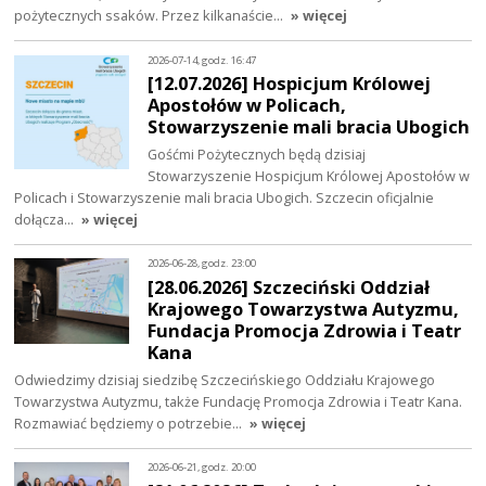
pożytecznych ssaków. Przez kilkanaście…
» więcej
2026-07-14, godz. 16:47
[12.07.2026] Hospicjum Królowej
Apostołów w Policach,
Stowarzyszenie mali bracia Ubogich
Gośćmi Pożytecznych będą dzisiaj
Stowarzyszenie Hospicjum Królowej Apostołów w
Policach i Stowarzyszenie mali bracia Ubogich. Szczecin oficjalnie
dołącza…
» więcej
2026-06-28, godz. 23:00
[28.06.2026] Szczeciński Oddział
Krajowego Towarzystwa Autyzmu,
Fundacja Promocja Zdrowia i Teatr
Kana
Odwiedzimy dzisiaj siedzibę Szczecińskiego Oddziału Krajowego
Towarzystwa Autyzmu, także Fundację Promocja Zdrowia i Teatr Kana.
Rozmawiać będziemy o potrzebie…
» więcej
2026-06-21, godz. 20:00