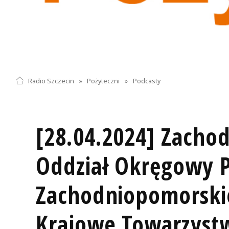
Radio Szczecin
»
Pożyteczni
»
Podcasty
[28.04.2024] Zacho
Oddział Okręgowy 
Zachodniopomorskie
Krajowe Towarzyst