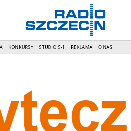
A
KONKURSY
STUDIO S-1
REKLAMA
O NAS