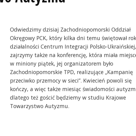
Odwiedzimy dzisiaj Zachodniopomorski Oddział
Okręgowy PCK, który kilka dni temu świętował ro
działalności Centrum Integracji Polsko-Ukraińskiej
zajrzymy także na konferencję, która miała miejsc
w miniony piątek, jej organizatorem było
Zachodniopomorskie TPD, realizujące „Kampanię
przeciwko przemocy w sieci”. Kwiecień powoli się
kończy, a więc także miesiąc świadomości autyz
dlatego też gościć będziemy w studiu Krajowe
estnicy projektu TPD Cyfrolatki z Polic
Dzień otwarty w Centru
Towarzystwo Autyzmu.
Ukraińskiej PCK w Szcz