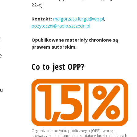
22-ej.
Kontakt:
malgorzata.furga@wp.pl
,
pozyteczni@radio.szczecin.pl
k
Opublikowane materiały chronione są
,
prawem autorskim.
e
Co to jest OPP?
mu
m Integracji Polsko-
Przekazanie symbolicznego chleba przez
ecinie
uchodźczynie z Ukrainy
Organizacje pożytku publicznego (OPP) tworzą
stowarzyszenia i fundacje skupiające ludzi działających