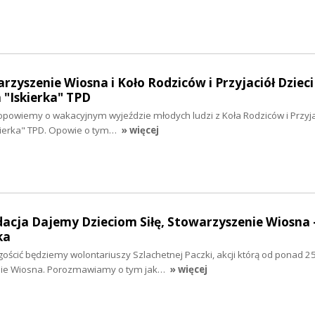
rzyszenie Wiosna i Koło Rodziców i Przyjaciół Dzieci
"Iskierka" TPD
opowiemy o wakacyjnym wyjeździe młodych ludzi z Koła Rodziców i Przyjac
ierka" TPD. Opowie o tym…
» więcej
dacja Dajemy Dzieciom Siłę, Stowarzyszenie Wiosna 
ka
gościć będziemy wolontariuszy Szlachetnej Paczki, akcji którą od ponad 25
nie Wiosna. Porozmawiamy o tym jak…
» więcej