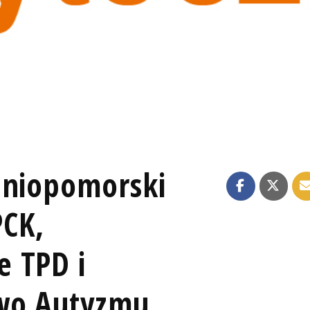
dniopomorski
PCK,
 TPD i
wo Autyzmu