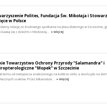
warzyszenie Polites, Fundacja Św. Mikołaja i Stowar
ięce w Polsce
zdamy relację ze środowego spotkania na placu Batorego w Szczecinie, g
u bawią się z dziećmi i młodzieżą…
» więcej
skie Towarzystwo Ochrony Przyrody "Salamandra" i
ropterologiczne "Mopek" w Szczecinie
 lat temu od nietoperza znalezionego na kołdrze córki, a skończyło na 
żytecznych ssaków. Przez kilkanaście…
» więcej