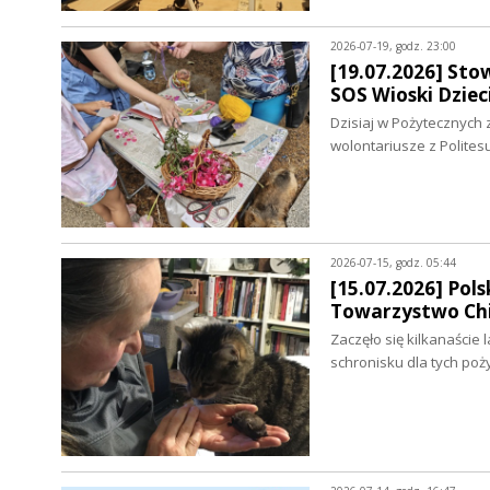
2026-07-19, godz. 23:00
[19.07.2026] Sto
SOS Wioski Dziec
Dzisiaj w Pożytecznych 
wolontariusze z Polites
2026-07-15, godz. 05:44
[15.07.2026] Pol
Towarzystwo Chi
Zaczęło się kilkanaście
schronisku dla tych po