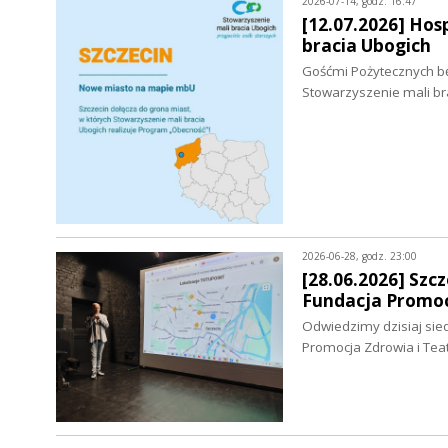
2026-07-14, godz. 16:47
[12.07.2026] Hos
bracia Ubogich
Gośćmi Pożytecznych bę
Stowarzyszenie mali bra
2026-06-28, godz. 23:00
[28.06.2026] Sz
Fundacja Promoc
Odwiedzimy dzisiaj sie
Promocja Zdrowia i Te