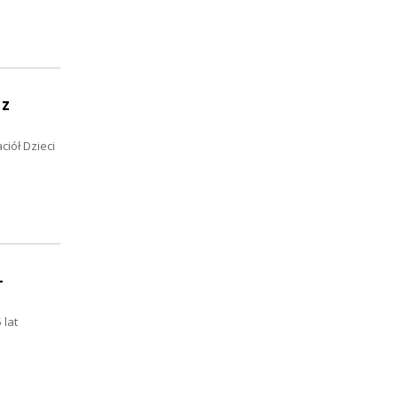
 z
iół Dzieci
-
 lat