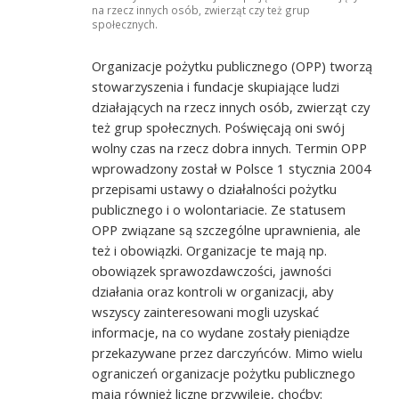
na rzecz innych osób, zwierząt czy też grup
społecznych.
Organizacje pożytku publicznego (OPP) tworzą
stowarzyszenia i fundacje skupiające ludzi
działających na rzecz innych osób, zwierząt czy
też grup społecznych. Poświęcają oni swój
wolny czas na rzecz dobra innych. Termin OPP
wprowadzony został w Polsce 1 stycznia 2004
przepisami ustawy o działalności pożytku
publicznego i o wolontariacie. Ze statusem
OPP związane są szczególne uprawnienia, ale
też i obowiązki. Organizacje te mają np.
obowiązek sprawozdawczości, jawności
działania oraz kontroli w organizacji, aby
wszyscy zainteresowani mogli uzyskać
informacje, na co wydane zostały pieniądze
przekazywane przez darczyńców. Mimo wielu
ograniczeń organizacje pożytku publicznego
mają również liczne przywileje, choćby: