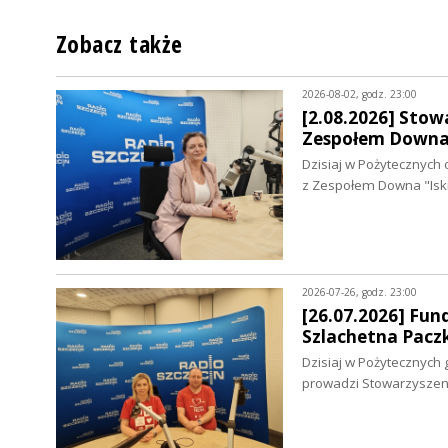
Zobacz także
2026-08-02, godz. 23:00
[2.08.2026] Stowa
Zespołem Downa 
Dzisiaj w Pożytecznych 
z Zespołem Downa "Isk
2026-07-26, godz. 23:00
[26.07.2026] Fun
Szlachetna Pacz
Dzisiaj w Pożytecznych 
prowadzi Stowarzysze