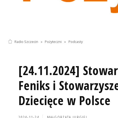
Radio Szczecin
»
Pożyteczni
»
Podcasty
[24.11.2024] Stowar
Feniks i Stowarzysz
Dziecięce w Polsce
2024-11-24
MAŁGORZATA JURGIEL