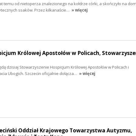
 lat temu od nietoperza znalezionego na kołdrze córki, a skończyło na 
żytecznych ssaków. Przez kilkanaście…
» więcej
picjum Królowej Apostołów w Policach, Stowarzysze
dą dzisiaj Stowarzyszenie Hospicjum Królowej Apostołów w Policach i
cia Ubogich. Szczecin oficjalnie dołącza…
» więcej
czeciński Oddział Krajowego Towarzystwa Autyzmu,