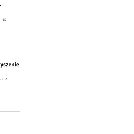
-
 lat
zyszenie
dzie