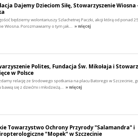
dacja Dajemy Dzieciom Siłę, Stowarzyszenie Wiosna 
ka
gościć będziemy wolontariuszy Szlachetnej Paczki, akcji którą od ponad 25
nie Wiosna. Porozmawiamy o tym jak…
» więcej
warzyszenie Polites, Fundacja Św. Mikołaja i Stowar
ięce w Polsce
zdamy relację ze środowego spotkania na placu Batorego w Szczecinie, g
u bawią się z dziećmi i młodzieżą…
» więcej
skie Towarzystwo Ochrony Przyrody "Salamandra" i
ropterologiczne "Mopek" w Szczecinie