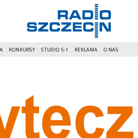
A
KONKURSY
STUDIO S-1
REKLAMA
O NAS