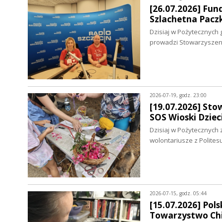
[26.07.2026] Fun
Szlachetna Pacz
Dzisiaj w Pożytecznych 
prowadzi Stowarzysze
2026-07-19, godz. 23:00
[19.07.2026] Sto
SOS Wioski Dziec
Dzisiaj w Pożytecznych 
wolontariusze z Polites
2026-07-15, godz. 05:44
[15.07.2026] Pol
Towarzystwo Chi