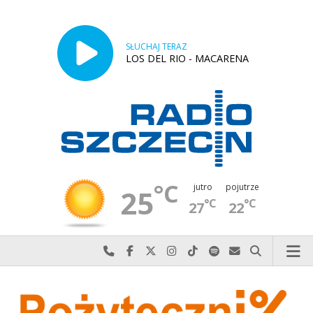
SŁUCHAJ TERAZ
LOS DEL RIO - MACARENA
°C
jutro
pojutrze
25
°C
°C
27
22
Najlepiej po prostu do nas zadzwoń
Odwiedź nas na Facebook-u
Odwiedź nas na X
Odwiedź nas na Instagram-ie
Odwiedź nas na TikTok-u
Szukaj nas na Spotify
Wyślij do nas w
Szukaj