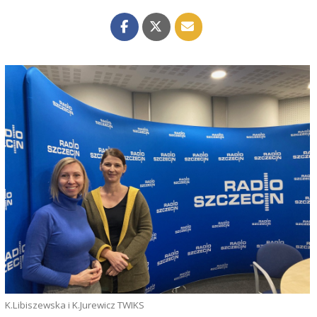
K.Libiszewska i K.Jurewicz TWIKS