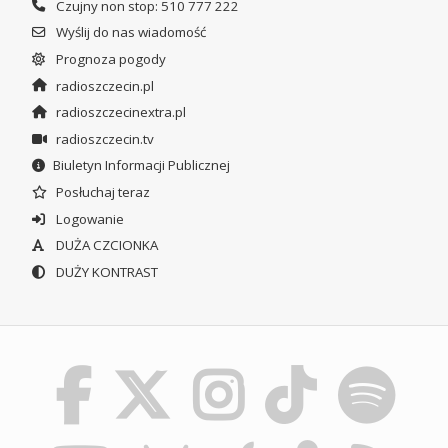
Czujny non stop: 510 777 222
Wyślij do nas wiadomość
Prognoza pogody
radioszczecin.pl
radioszczecinextra.pl
radioszczecin.tv
Biuletyn Informacji Publicznej
Posłuchaj teraz
Logowanie
DUŻA CZCIONKA
DUŻY KONTRAST