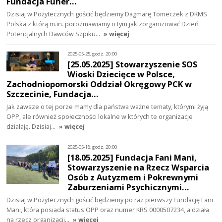
Fundacja Funer…
Dzisiaj w Pożytecznych gościć będziemy Dagmarę Tomeczek z DKMS
Polska z którą m.in. porozmawiamy o tym jak zorganizować Dzień
Potencjalnych Dawców Szpiku…
» więcej
2025-05-25, godz. 20:00
[25.05.2025] Stowarzyszenie SOS
Wioski Dziecięce w Polsce,
Zachodniopomorski Oddział Okręgowy PCK w
Szczecinie, Fundacja…
Jak zawsze o tej porze mamy dla państwa ważne tematy, którymi żyją
OPP, ale również społeczności lokalne w których te organizacje
działają. Dzisiaj…
» więcej
2025-05-18, godz. 20:00
[18.05.2025] Fundacja Fani Mani,
Stowarzyszenie na Rzecz Wsparcia
Osób z Autyzmem i Pokrewnymi
Zaburzeniami Psychicznymi…
Dzisiaj w Pożytecznych gościć będziemy po raz pierwszy Fundację Fani
Mani, która posiada status OPP oraz numer KRS 0000507234, a działa
na rzecz organizacji…
» więcej