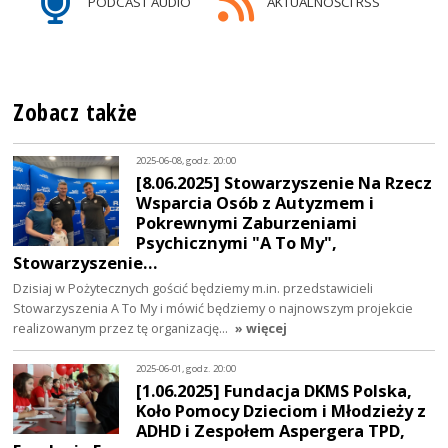
PODCAST AUDIO
AKTUALNOŚCI RSS
Zobacz także
2025-06-08, godz. 20:00
[8.06.2025] Stowarzyszenie Na Rzecz
Wsparcia Osób z Autyzmem i
Pokrewnymi Zaburzeniami
Psychicznymi "A To My",
Stowarzyszenie…
Dzisiaj w Pożytecznych gościć będziemy m.in. przedstawicieli
Stowarzyszenia A To My i mówić będziemy o najnowszym projekcie
realizowanym przez tę organizację…
» więcej
2025-06-01, godz. 20:00
[1.06.2025] Fundacja DKMS Polska,
Koło Pomocy Dzieciom i Młodzieży z
ADHD i Zespołem Aspergera TPD,