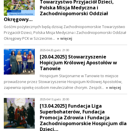
Towarzystwo Przyjaciół Dzieci,
Polska Misja Medyczna i
Zachodniopomorski Oddział
Okręgowy…
Gośćmi pożytecznych będą dzisiaj Zachodniopomorskie Towarzystwo
Przyjaciół Dzieci, Polska Misja Medyczna i Zachodniopomorski Oddział
Okręgowy PCK w Szczecinie…
» więcej
2025-04-20, godz. 21:00
[20.04.2025] Stowarzyszenie
Hopicjum Królowej Apostołów w
Tanowie
Hospicjum Stacjonarne w Tanowie to miejsce
prowadzone przez Stowarzyszenie Hospicjum Królowej Apostołów,
zapewnia opiekę osobom nieuleczalnie chorym. Zespół…
» więcej
2025-04-13, godz. 20:00
[13.04.2025] Fundacja Liga
Superbohaterów, Fundacja
Promocja Zdrowia i Fundacja
Zachodniopomorskie Hospicjum dla
Dzieci…