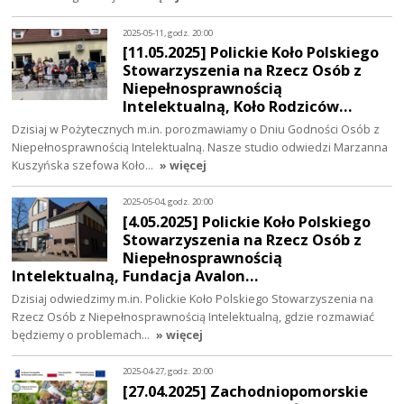
2025-05-11, godz. 20:00
[11.05.2025] Polickie Koło Polskiego
Stowarzyszenia na Rzecz Osób z
Niepełnosprawnością
Intelektualną, Koło Rodziców…
Dzisiaj w Pożytecznych m.in. porozmawiamy o Dniu Godności Osób z
Niepełnosprawnością Intelektualną. Nasze studio odwiedzi Marzanna
Kuszyńska szefowa Koło…
» więcej
2025-05-04, godz. 20:00
[4.05.2025] Polickie Koło Polskiego
Stowarzyszenia na Rzecz Osób z
Niepełnosprawnością
Intelektualną, Fundacja Avalon…
Dzisiaj odwiedzimy m.in. Polickie Koło Polskiego Stowarzyszenia na
Rzecz Osób z Niepełnosprawnością Intelektualną, gdzie rozmawiać
będziemy o problemach…
» więcej
2025-04-27, godz. 20:00
[27.04.2025] Zachodniopomorskie