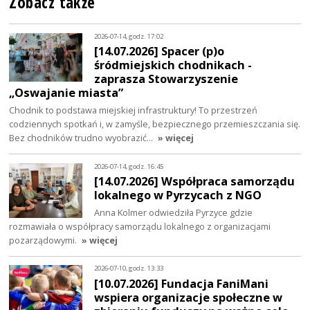
Zobacz także
2026-07-14, godz. 17:02
[14.07.2026] Spacer (p)o
śródmiejskich chodnikach -
zaprasza Stowarzyszenie
„Oswajanie miasta”
Chodnik to podstawa miejskiej infrastruktury! To przestrzeń
codziennych spotkań i, w zamyśle, bezpiecznego przemieszczania się.
Bez chodników trudno wyobrazić…
» więcej
2026-07-14, godz. 16:45
[14.07.2026] Współpraca samorządu
lokalnego w Pyrzycach z NGO
Anna Kolmer odwiedziła Pyrzyce gdzie
rozmawiała o współpracy samorządu lokalnego z organizacjami
pozarządowymi.
» więcej
2026-07-10, godz. 13:33
[10.07.2026] Fundacja FaniMani
wspiera organizacje społeczne w