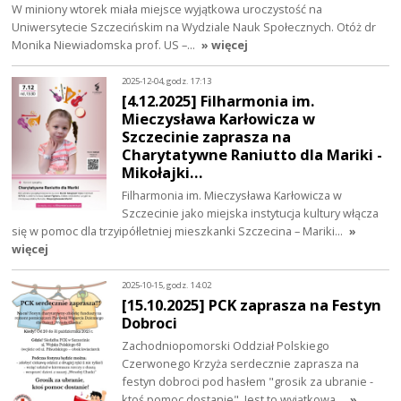
W miniony wtorek miała miejsce wyjątkowa uroczystość na
Uniwersytecie Szczecińskim na Wydziale Nauk Społecznych. Otóż dr
Monika Niewiadomska prof. US –…
» więcej
2025-12-04, godz. 17:13
[4.12.2025] Filharmonia im.
Mieczysława Karłowicza w
Szczecinie zaprasza na
Charytatywne Raniutto dla Mariki -
Mikołajki…
Filharmonia im. Mieczysława Karłowicza w
Szczecinie jako miejska instytucja kultury włącza
się w pomoc dla trzyipółletniej mieszkanki Szczecina – Mariki…
»
więcej
2025-10-15, godz. 14:02
[15.10.2025] PCK zaprasza na Festyn
Dobroci
Zachodniopomorski Oddział Polskiego
Czerwonego Krzyża serdecznie zaprasza na
festyn dobroci pod hasłem "grosik za ubranie -
ktoś pomoc dostanie". Jest to wyjątkowa…
»