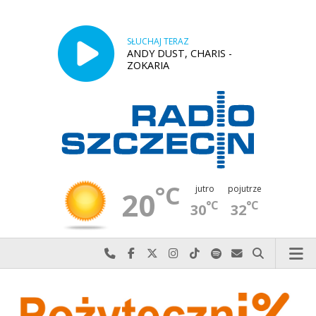
SŁUCHAJ TERAZ
ANDY DUST, CHARIS -
ZOKARIA
°C
jutro
pojutrze
20
°C
°C
30
32
Najlepiej po prostu do nas zadzwoń
Odwiedź nas na Facebook-u
Odwiedź nas na X
Odwiedź nas na Instagram-ie
Odwiedź nas na TikTok-u
Szukaj nas na Spotify
Wyślij do nas w
Szukaj