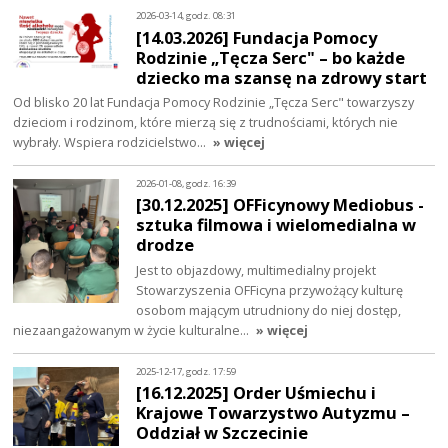
2026-03-14, godz. 08:31
[14.03.2026] Fundacja Pomocy
Rodzinie „Tęcza Serc" – bo każde
dziecko ma szansę na zdrowy start
Od blisko 20 lat Fundacja Pomocy Rodzinie „Tęcza Serc" towarzyszy
dzieciom i rodzinom, które mierzą się z trudnościami, których nie
wybrały. Wspiera rodzicielstwo…
» więcej
2026-01-08, godz. 16:39
[30.12.2025] OFFicynowy Mediobus -
sztuka filmowa i wielomedialna w
drodze
Jest to objazdowy, multimedialny projekt
Stowarzyszenia OFFicyna przywożący kulturę
osobom mającym utrudniony do niej dostęp,
niezaangażowanym w życie kulturalne…
» więcej
2025-12-17, godz. 17:59
[16.12.2025] Order Uśmiechu i
Krajowe Towarzystwo Autyzmu –
Oddział w Szczecinie