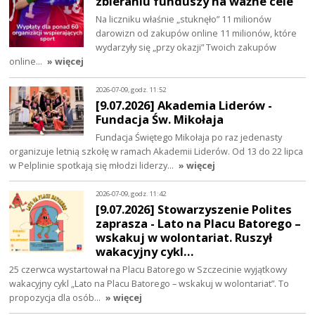
zbieraniu funduszy na ważne cele
Na liczniku właśnie „stuknęło” 11 milionów
darowizn od zakupów online 11 milionów, które
wydarzyły się „przy okazji” Twoich zakupów
online…
» więcej
2026-07-09, godz. 11:52
[9.07.2026] Akademia Liderów -
Fundacja Św. Mikołaja
Fundacja Świętego Mikołaja po raz jedenasty
organizuje letnią szkołę w ramach Akademii Liderów. Od 13 do 22 lipca
w Pelplinie spotkają się młodzi liderzy…
» więcej
2026-07-09, godz. 11:42
[9.07.2026] Stowarzyszenie Polites
zaprasza - Lato na Placu Batorego –
wskakuj w wolontariat. Ruszył
wakacyjny cykl…
25 czerwca wystartował na Placu Batorego w Szczecinie wyjątkowy
wakacyjny cykl „Lato na Placu Batorego – wskakuj w wolontariat”. To
propozycja dla osób…
» więcej