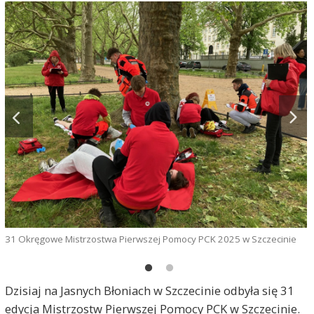
31 Okręgowe Mistrzostwa Pierwszej Pomocy PCK 2025 w Szczecinie
P
Dzisiaj na Jasnych Błoniach w Szczecinie odbyła się 31
edycja Mistrzostw Pierwszej Pomocy PCK w Szczecinie.