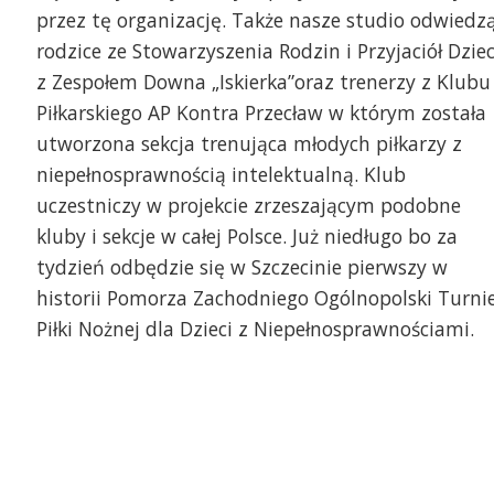
przez tę organizację. Także nasze studio odwiedz
rodzice ze Stowarzyszenia Rodzin i Przyjaciół Dziec
z Zespołem Downa „Iskierka”oraz trenerzy z Klubu
Piłkarskiego AP Kontra Przecław w którym została
utworzona sekcja trenująca młodych piłkarzy z
niepełnosprawnością intelektualną. Klub
owarzyszenie A To My - Maria Podeszewska -
uczestniczy w projekcie zrzeszającym podobne
teńko i Oskar Chmioła
Goście Pożytecznych M
kluby i sekcje w całej Polsce. Już niedługo bo za
synem Patrykiem ze St
tydzień odbędzie się w Szczecinie pierwszy w
Przyjaciół Dzieci z Ze
oraz Michał Wiecki wic
historii Pomorza Zachodniego Ogólnopolski Turnie
Akademia Piłkarska Kon
Piłki Nożnej dla Dzieci z Niepełnosprawnościami.
Tworek Koordynator dr