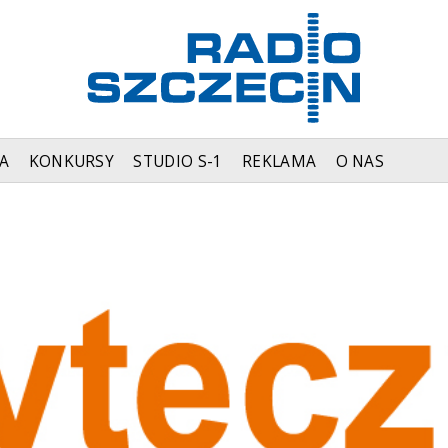
A
KONKURSY
STUDIO S-1
REKLAMA
O NAS