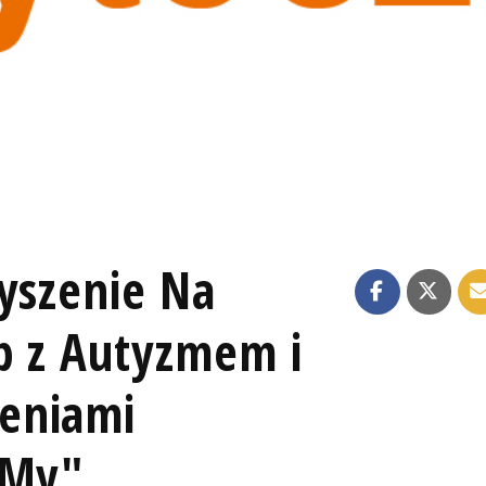
yszenie Na
b z Autyzmem i
eniami
 My",