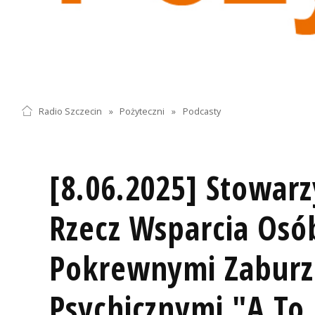
Radio Szczecin
»
Pożyteczni
»
Podcasty
[8.06.2025] Stowarz
Rzecz Wsparcia Osó
Pokrewnymi Zaburz
Psychicznymi "A To