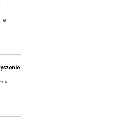
-
 lat
zyszenie
dzie