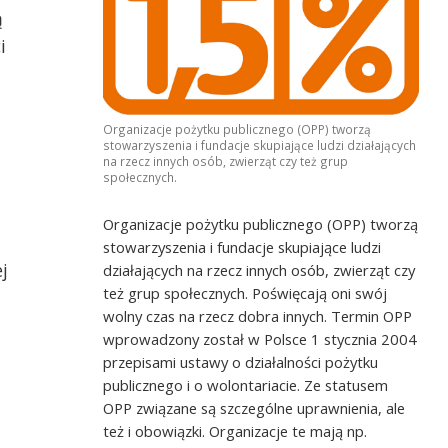
ą
i
Organizacje pożytku publicznego (OPP) tworzą
stowarzyszenia i fundacje skupiające ludzi działających
na rzecz innych osób, zwierząt czy też grup
Stowarzyszenie A To My - Maria Podeszews
społecznych.
Mateńko i Oskar Chmioła
ałgorzata Świerzko z
Organizacje pożytku publicznego (OPP) tworzą
owarzyszenia Rodzin i
społem Downa „Iskierka”
stowarzyszenia i fundacje skupiające ludzi
eprezes Stowarzyszenia
j
działających na rzecz innych osób, zwierząt czy
tra Przecław i Andrzej
też grup społecznych. Poświęcają oni swój
użyny „Kontrabanda”
wolny czas na rzecz dobra innych. Termin OPP
wprowadzony został w Polsce 1 stycznia 2004
przepisami ustawy o działalności pożytku
publicznego i o wolontariacie. Ze statusem
OPP związane są szczególne uprawnienia, ale
też i obowiązki. Organizacje te mają np.