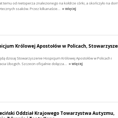
 lat temu od nietoperza znalezionego na kołdrze córki, a skończyło na 
żytecznych ssaków. Przez kilkanaście…
» więcej
picjum Królowej Apostołów w Policach, Stowarzysze
dą dzisiaj Stowarzyszenie Hospicjum Królowej Apostołów w Policach i
cia Ubogich. Szczecin oficjalnie dołącza…
» więcej
czeciński Oddział Krajowego Towarzystwa Autyzmu,