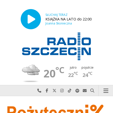
SŁUCHAJ TERAZ
KSIĄŻKA NA LATO do 22:00
Joanna Skonieczna
°C
jutro
pojutrze
20
°C
°C
22
24
Najlepiej po prostu do nas zadzwoń
Odwiedź nas na Facebook-u
Odwiedź nas na X
Odwiedź nas na Instagram-ie
Odwiedź nas na TikTok-u
Szukaj nas na Spotify
Wyślij do nas w
Szukaj