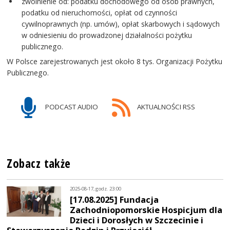
zwolnienie od: podatku dochodowego od osób prawnych,
podatku od nieruchomości, opłat od czynności
cywilnoprawnych (np. umów), opłat skarbowych i sądowych
w odniesieniu do prowadzonej działalności pożytku
publicznego.
W Polsce zarejestrowanych jest około 8 tys. Organizacji Pożytku
Publicznego.
PODCAST AUDIO
AKTUALNOŚCI RSS
Zobacz także
2025-08-17, godz. 23:00
[17.08.2025] Fundacja
Zachodniopomorskie Hospicjum dla
Dzieci i Dorosłych w Szczecinie i