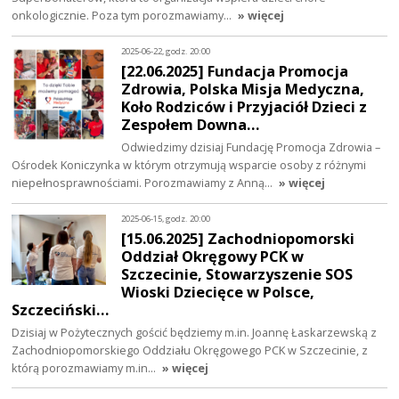
onkologicznie. Poza tym porozmawiamy…
» więcej
2025-06-22, godz. 20:00
[22.06.2025] Fundacja Promocja
Zdrowia, Polska Misja Medyczna,
Koło Rodziców i Przyjaciół Dzieci z
Zespołem Downa…
Odwiedzimy dzisiaj Fundację Promocja Zdrowia –
Ośrodek Koniczynka w którym otrzymują wsparcie osoby z różnymi
niepełnosprawnościami. Porozmawiamy z Anną…
» więcej
2025-06-15, godz. 20:00
[15.06.2025] Zachodniopomorski
Oddział Okręgowy PCK w
Szczecinie, Stowarzyszenie SOS
Wioski Dziecięce w Polsce,
Szczeciński…
Dzisiaj w Pożytecznych gościć będziemy m.in. Joannę Łaskarzewską z
Zachodniopomorskiego Oddziału Okręgowego PCK w Szczecinie, z
którą porozmawiamy m.in…
» więcej