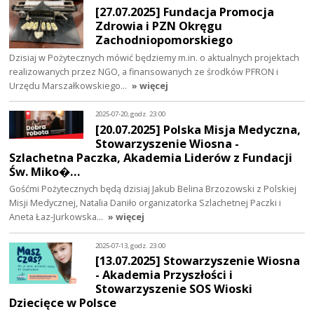
[27.07.2025] Fundacja Promocja
Zdrowia i PZN Okręgu
Zachodniopomorskiego
Dzisiaj w Pożytecznych mówić będziemy m.in. o aktualnych projektach
realizowanych przez NGO, a finansowanych ze środków PFRON i
Urzędu Marszałkowskiego…
» więcej
2025-07-20, godz. 23:00
[20.07.2025] Polska Misja Medyczna,
Stowarzyszenie Wiosna -
Szlachetna Paczka, Akademia Liderów z Fundacji
Św. Miko�…
Gośćmi Pożytecznych będą dzisiaj Jakub Belina Brzozowski z Polskiej
Misji Medycznej, Natalia Daniło organizatorka Szlachetnej Paczki i
Aneta Łaz-Jurkowska…
» więcej
2025-07-13, godz. 23:00
[13.07.2025] Stowarzyszenie Wiosna
- Akademia Przyszłości i
Stowarzyszenie SOS Wioski
Dziecięce w Polsce