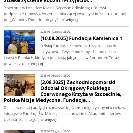
Stowarzyszenie Rodzin i Przyjaciół…
7 sierpnia w Urzędzie Miasta Szczecin odbyło się uroczyste
podpisanie Umowy użyczenia dotyczącej inwestycji infrastrukturalnej
pn. „Wspólny Dom Hospicyjny”…
» więcej
2025-08-10, godz. 23:00
[10.08.2025] Fundacja Kamienica 1
Dzisiaj Fundacja Kamienica 1 zaprosi nas do
aktywności. Zwykle możemy ich spotkać na
Jasnych Błoniach, kiedy to pokazują jak gra się w Roundnet. Teraz
powiększą…
» więcej
2025-08-03, godz. 23:00
[3.08.2025] Zachodniopomorski
Oddział Okręgowy Polskiego
Czerwonego Krzyża w Szczecinie,
Polska Misja Medyczna, Fundacja…
Dzisiaj w naszej audycji rozmawiać będziemy między innymi o ciekawej
inicjatywie Fundacji Św. Mikołaja, a mianowicie o Akademii Liderów.
Uczestnikami tego…
» więcej
2025-07-27, godz. 23:00