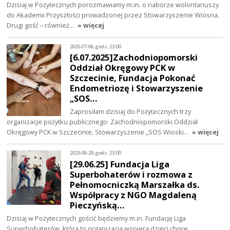
Dzisiaj w Pożytecznych porozmawiamy m.in. o naborze wolontariuszy
do Akademii Przyszłości prowadzonej przez Stowarzyszenie Wiosna.
Drugi gość – również…
» więcej
2025-07-06, godz. 23:00
[6.07.2025]Zachodniopomorski
Oddział Okręgowy PCK w
Szczecinie, Fundacja Pokonać
Endometriozę i Stowarzyszenie
„SOS…
Zaprosiłam dzisiaj do Pożytecznych trzy
organizacje pożytku publicznego: Zachodniopomorski Oddział
Okręgowy PCK w Szczecinie, Stowarzyszenie „SOS Wioski…
» więcej
2025-06-29, godz. 23:00
[29.06.25] Fundacja Liga
Superbohaterów i rozmowa z
Pełnomocniczką Marszałka ds.
Współpracy z NGO Magdaleną
Pieczyńską…
Dzisiaj w Pożytecznych gościć będziemy m.in. Fundację Liga
Superbohaterów, która to organizacja wspiera dzieci chore