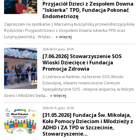
Przyjaciół Dzieci z Zespołem Downa
"Iskierka" TPD, Fundacja Pokonać
Endometriozę
Zapraszam na spotkanie z Marzanną Kuszyńską przewodniczącą Koła
Rodziców i Przyjaciół Dzieci z Zespołem Downa Iskierka TPD oraz
Lucyną Jaworską - Wojtas…
» więcej
2026-06-07, godz. 20:00
[7.06.2026] Stowarzyszenie SOS
Wioski Dziecięce i Fundacja
Promocja Zdrowia
2 czerwca w Karlinie, na terenie SOS Wioski
Dziecięcej, otwarto nowoczesne Centrum
Specjalistyczne SOS - miejsce wsparcia, w którym
dzieci i młodzież będą…
» więcej
2026-05-31, godz. 20:00
[31.05.2026] Fundacja Św. Mikołaja,
Koło Pomocy Dzieciom i Młodzieży z
ADHD i ZA TPD w Szczecinie,
Stowarzyszenie…