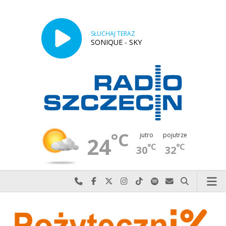
SŁUCHAJ TERAZ
SONIQUE - SKY
°C
jutro
pojutrze
24
°C
°C
30
32
Najlepiej po prostu do nas zadzwoń
Odwiedź nas na Facebook-u
Odwiedź nas na X
Odwiedź nas na Instagram-ie
Odwiedź nas na TikTok-u
Szukaj nas na Spotify
Wyślij do nas w
Szukaj