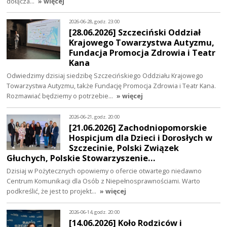
dołącza…
» więcej
2026-06-28, godz. 23:00
[28.06.2026] Szczeciński Oddział
Krajowego Towarzystwa Autyzmu,
Fundacja Promocja Zdrowia i Teatr
Kana
Odwiedzimy dzisiaj siedzibę Szczecińskiego Oddziału Krajowego
Towarzystwa Autyzmu, także Fundację Promocja Zdrowia i Teatr Kana.
Rozmawiać będziemy o potrzebie…
» więcej
2026-06-21, godz. 20:00
[21.06.2026] Zachodniopomorskie
Hospicjum dla Dzieci i Dorosłych w
Szczecinie, Polski Związek
Głuchych, Polskie Stowarzyszenie…
Dzisiaj w Pożytecznych opowiemy o ofercie otwartego niedawno
Centrum Komunikacji dla Osób z Niepełnosprawnościami. Warto
podkreślić, że jest to projekt…
» więcej
2026-06-14, godz. 20:00
[14.06.2026] Koło Rodziców i