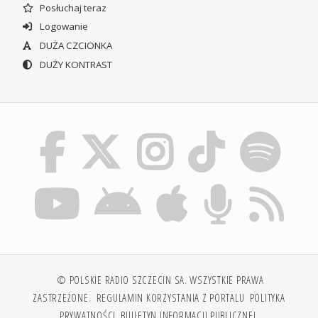
Posłuchaj teraz
Logowanie
DUŻA CZCIONKA
DUŻY KONTRAST
© POLSKIE RADIO SZCZECIN SA. WSZYSTKIE PRAWA
ZASTRZEŻONE.
REGULAMIN KORZYSTANIA Z PORTALU
POLITYKA
PRYWATNOŚCI
BIULETYN INFORMACJI PUBLICZNEJ