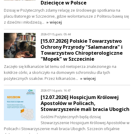
Dziecięce w Polsce
Dzisiaj w Pożytecznych zdamy relację ze środowego spotkania na
placu Batorego w Szczecinie, gdzie wolontariusze z Politesu bawią się
z dziećmi i młodzieżą…
» więcej
2026-07-15, godz. 05:44
[15.07.2026] Polskie Towarzystwo
Ochrony Przyrody "Salamandra" i
Towarzystwo Chiropterologiczne
"Mopek" w Szczecinie
Zaczęło się kilkanaście lat temu od nietoperza znalezionego na
kołdrze córki, a skończyło na domowym schronisku dla tych
pożytecznych ssaków. Przez kilkanaście…
» więcej
2026-07-14, godz. 16:47
[12.07.2026] Hospicjum Królowej
Apostołów w Policach,
Stowarzyszenie mali bracia Ubogich
Gośćmi Pożytecznych będą dzisiaj
Stowarzyszenie Hospicjum Królowej Apostołów w
Policach i Stowarzyszenie mali bracia Ubogich. Szczecin oficjalnie