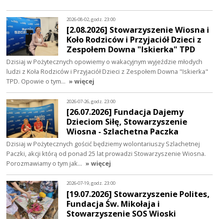
2026-08-02, godz. 23:00
[2.08.2026] Stowarzyszenie Wiosna i
Koło Rodziców i Przyjaciół Dzieci z
Zespołem Downa "Iskierka" TPD
Dzisiaj w Pożytecznych opowiemy o wakacyjnym wyjeździe młodych
ludzi z Koła Rodziców i Przyjaciół Dzieci z Zespołem Downa "Iskierka"
TPD. Opowie o tym…
» więcej
2026-07-26, godz. 23:00
[26.07.2026] Fundacja Dajemy
Dzieciom Siłę, Stowarzyszenie
Wiosna - Szlachetna Paczka
Dzisiaj w Pożytecznych gościć będziemy wolontariuszy Szlachetnej
Paczki, akcji którą od ponad 25 lat prowadzi Stowarzyszenie Wiosna.
Porozmawiamy o tym jak…
» więcej
2026-07-19, godz. 23:00
[19.07.2026] Stowarzyszenie Polites,
Fundacja Św. Mikołaja i
Stowarzyszenie SOS Wioski