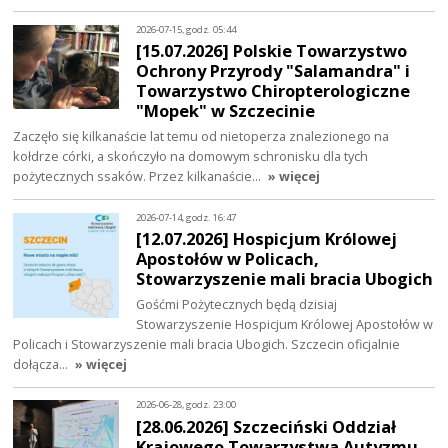
2026-07-15, godz. 05:44
[15.07.2026] Polskie Towarzystwo
Ochrony Przyrody "Salamandra" i
Towarzystwo Chiropterologiczne
"Mopek" w Szczecinie
Zaczęło się kilkanaście lat temu od nietoperza znalezionego na
kołdrze córki, a skończyło na domowym schronisku dla tych
pożytecznych ssaków. Przez kilkanaście…
» więcej
2026-07-14, godz. 16:47
[12.07.2026] Hospicjum Królowej
Apostołów w Policach,
Stowarzyszenie mali bracia Ubogich
Gośćmi Pożytecznych będą dzisiaj
Stowarzyszenie Hospicjum Królowej Apostołów w
Policach i Stowarzyszenie mali bracia Ubogich. Szczecin oficjalnie
dołącza…
» więcej
2026-06-28, godz. 23:00
[28.06.2026] Szczeciński Oddział
Krajowego Towarzystwa Autyzmu,