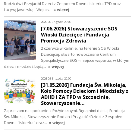
Rodziców i Przyjaciół Dzieci z Zespołem Downa Iskierka TPD oraz
Lucyną Jaworską - Wojtas…
» więcej
2026-06-07, godz. 20:00
[7.06.2026] Stowarzyszenie SOS
Wioski Dziecięce i Fundacja
Promocja Zdrowia
2 czerwca w Karlinie, na terenie SOS Wioski
Dziecięcej, otwarto nowoczesne Centrum
Specjalistyczne SOS - miejsce wsparcia, w którym
dzieci i młodzież będą…
» więcej
2026-05-31, godz. 20:00
[31.05.2026] Fundacja Św. Mikołaja,
Koło Pomocy Dzieciom i Młodzieży z
ADHD i ZA TPD w Szczecinie,
Stowarzyszenie…
Zapraszam na spotkanie z Pożytecznymi. Będą nimi dzisiaj Fundacja
Św. Mikołaja, Stowarzyszenie Rodzin i Przyjaciół Dzieci z Zespołem
Downa "Iskierka" oraz…
» więcej