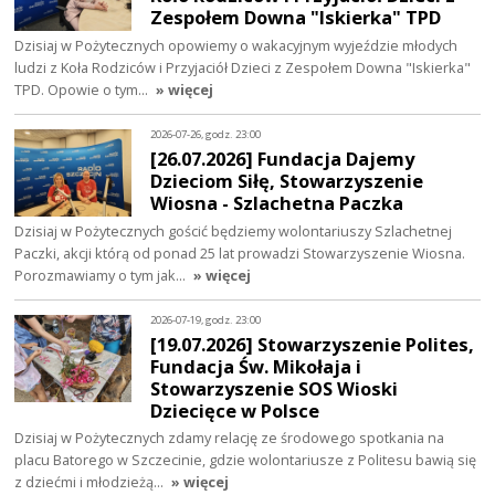
Zespołem Downa "Iskierka" TPD
Dzisiaj w Pożytecznych opowiemy o wakacyjnym wyjeździe młodych
ludzi z Koła Rodziców i Przyjaciół Dzieci z Zespołem Downa "Iskierka"
TPD. Opowie o tym…
» więcej
2026-07-26, godz. 23:00
[26.07.2026] Fundacja Dajemy
Dzieciom Siłę, Stowarzyszenie
Wiosna - Szlachetna Paczka
Dzisiaj w Pożytecznych gościć będziemy wolontariuszy Szlachetnej
Paczki, akcji którą od ponad 25 lat prowadzi Stowarzyszenie Wiosna.
Porozmawiamy o tym jak…
» więcej
2026-07-19, godz. 23:00
[19.07.2026] Stowarzyszenie Polites,
Fundacja Św. Mikołaja i
Stowarzyszenie SOS Wioski
Dziecięce w Polsce
Dzisiaj w Pożytecznych zdamy relację ze środowego spotkania na
placu Batorego w Szczecinie, gdzie wolontariusze z Politesu bawią się
z dziećmi i młodzieżą…
» więcej