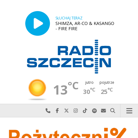
SŁUCHAJ TERAZ
SHIMZA, AR-CO & KASANGO
- FIRE FIRE
°C
jutro
pojutrze
13
°C
°C
30
25
Najlepiej po prostu do nas zadzwoń
Odwiedź nas na Facebook-u
Odwiedź nas na X
Odwiedź nas na Instagram-ie
Odwiedź nas na TikTok-u
Szukaj nas na Spotify
Wyślij do nas w
Szukaj