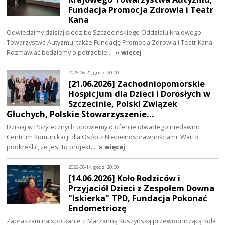
Fundacja Promocja Zdrowia i Teatr
Kana
Odwiedzimy dzisiaj siedzibę Szczecińskiego Oddziału Krajowego
Towarzystwa Autyzmu, także Fundację Promocja Zdrowia i Teatr Kana.
Rozmawiać będziemy o potrzebie…
» więcej
2026-06-21, godz. 20:00
[21.06.2026] Zachodniopomorskie
Hospicjum dla Dzieci i Dorosłych w
Szczecinie, Polski Związek
Głuchych, Polskie Stowarzyszenie…
Dzisiaj w Pożytecznych opowiemy o ofercie otwartego niedawno
Centrum Komunikacji dla Osób z Niepełnosprawnościami. Warto
podkreślić, że jest to projekt…
» więcej
2026-06-14, godz. 20:00
[14.06.2026] Koło Rodziców i
Przyjaciół Dzieci z Zespołem Downa
"Iskierka" TPD, Fundacja Pokonać
Endometriozę
Zapraszam na spotkanie z Marzanną Kuszyńską przewodniczącą Koła