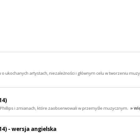
w o ukochanych artystach, niezależności i głównym celu w tworzeniu muzy
14)
r Phillips i zmianach, które zaobserwowali w przemyśle muzycznym.
» wi
14) - wersja angielska