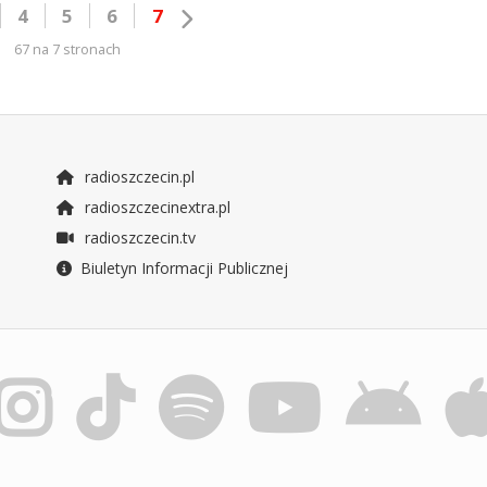
4
5
6
7
67 na 7 stronach
radioszczecin.pl
radioszczecinextra.pl
radioszczecin.tv
Biuletyn Informacji Publicznej