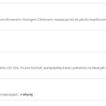
mesem Brownem i Georgem Clintonem, nawiązuje też do jakości współczesn
u z Dr. Dre, 'A Love Surreal', europejskiej trasie i patrzeniu na świat jak
 inspiracjach.
» więcej