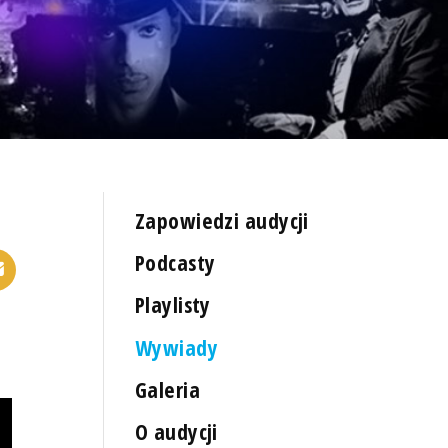
Zapowiedzi audycji
Podcasty
Playlisty
Wywiady
Galeria
O audycji