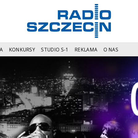
A
KONKURSY
STUDIO S-1
REKLAMA
O NAS