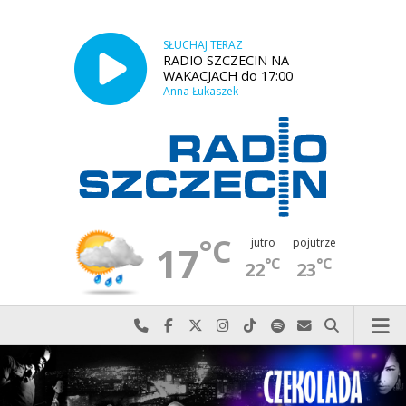
SŁUCHAJ TERAZ
RADIO SZCZECIN NA
WAKACJACH do 17:00
Anna Łukaszek
°C
jutro
pojutrze
17
°C
°C
22
23
Najlepiej po prostu do nas zadzwoń
Odwiedź nas na Facebook-u
Odwiedź nas na X
Odwiedź nas na Instagram-ie
Odwiedź nas na TikTok-u
Szukaj nas na Spotify
Wyślij do nas w
Szukaj