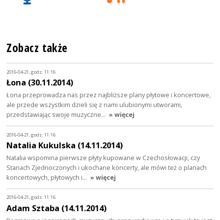
Zobacz także
2016-04-21, godz. 11:16
Łona (30.11.2014)
Łona przeprowadza nas przez najbliższe plany płytowe i koncertowe,
ale przede wszystkim dzieli się z nami ulubionymi utworami,
przedstawiając swoje muzyczne…
» więcej
2016-04-21, godz. 11:16
Natalia Kukulska (14.11.2014)
Natalia wspomina pierwsze płyty kupowane w Czechosłowacji, czy
Stanach Zjednoczonych i ukochane koncerty, ale mówi też o planach
koncertowych, płytowych i…
» więcej
2016-04-21, godz. 11:16
Adam Sztaba (14.11.2014)