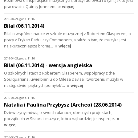
Rozmowa o inspiracjach muzycznych, pracy radiowca i o tym, jak to jest
pracować z Quincy Jonesem.
» więcej
2016-04-21, godz. 11:16
Bilal (06.11.2014)
Bilal o wspólnej nauce w szkole muzycznej z Robertem Glasperem, o
pracy z Erykah Badu, czy Commonem, a także o tym, że muzyka jest
najskuteczniejszą bronią…
» więcej
2016-04-21, godz. 11:16
Bilal (06.11.2014) - wersja angielska
O szkolnych latach z Robertem Glasperem, współpracy z the
Soulquarians, uwielbieniu do Milesa Davisa i tworzeniu muzyki w
następstwie 'pięknych pomyłek'…
» więcej
2016-04-21, godz. 11:16
Natalia i Paulina Przybysz (Archeo) (28.06.2014)
Dziewczyny mówią o swoich planach, obecnych projektach,
początkach w Sistars i muzyce, która najbardziej je inspiruje.
»
więcej
2016-04-21, godz. 11:16