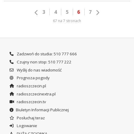
3
4
5
6
7
67 na 7 stronach
Zadzwoń do studia: 510 777 666
Czujny non stop: 510 777 222
Wyślij do nas wiadomość
Prognoza pogody
radioszczecin.pl
radioszczecinextra.pl
radioszczecin.tv
Biuletyn Informacji Publicznej
Posłuchaj teraz
Logowanie
DUŻA CZCIONKA