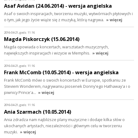
Asaf Avidan (24.06.2014) - wersja angielska
Asaf o swoich inspiracjach, tworzeniu muzyki, wytwórniach płytowych i
o tym, jak jego życie wiąże się z muzyką, którą nagrywa.
» więcej
2016-04-21, godz. 11:16
Magda Piskorczyk (15.06.2014)
Magda opowiada o koncertach, warsztatach muzycznych,
największych inspiracjach i wizycie w Memphis.
» więcej
2016-04-21, godz. 11:16
Frank McComb (10.05.2014) - wersja angielska
Frank McComb mówi o swoich koncertach w Europie, spotkaniu ze
Steviem Wonderem, nagrywaniu piosenek Donny'ego Hathaway'a i o
piwnicy Prince'a…
» więcej
2016-04-21, godz. 11:16
Ania Szarmach (10.05.2014)
Ania zdradza nam najbliższe plany muzyczne i dodaje kilka słów o
ukochanych artystach, niezależności i głównym celu w tworzeniu
muzyki.
» więcej