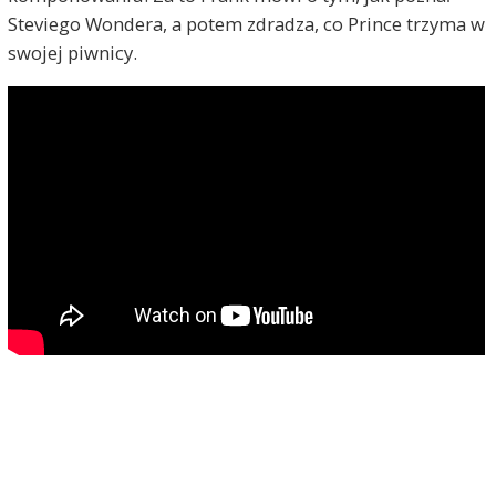
Steviego Wondera, a potem zdradza, co Prince trzyma w
swojej piwnicy.