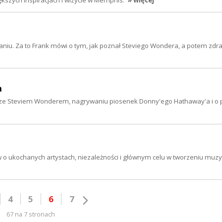
iu. Za to Frank mówi o tym, jak poznał Steviego Wondera, a potem zdra
a
 ze Steviem Wonderem, nagrywaniu piosenek Donny'ego Hathaway'a i o 
w o ukochanych artystach, niezależności i głównym celu w tworzeniu muzy
4
5
6
7
67 na 7 stronach