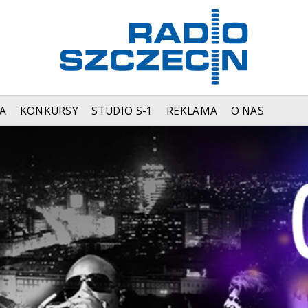
A
KONKURSY
STUDIO S-1
REKLAMA
O NAS