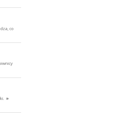
dza, co
piwnicy
ki.
»