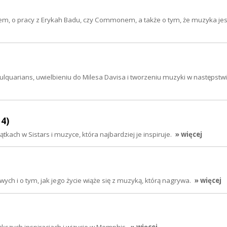
em, o pracy z Erykah Badu, czy Commonem, a także o tym, że muzyka jes
lquarians, uwielbieniu do Milesa Davisa i tworzeniu muzyki w następstwi
14)
ach w Sistars i muzyce, która najbardziej je inspiruje.
» więcej
wych i o tym, jak jego życie wiąże się z muzyką, którą nagrywa.
» więcej
szych inspiracjach i wizycie w Memphis.
» więcej