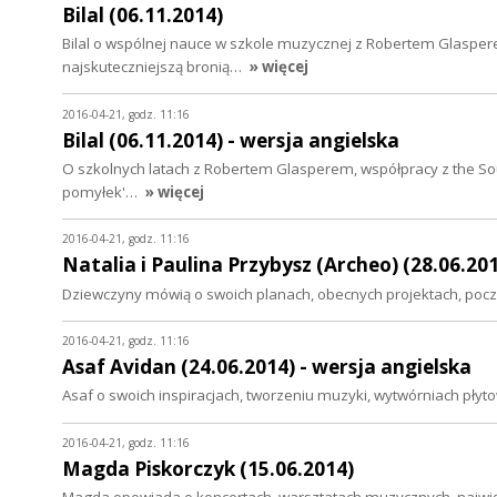
Bilal (06.11.2014)
Bilal o wspólnej nauce w szkole muzycznej z Robertem Glasper
najskuteczniejszą bronią…
» więcej
2016-04-21, godz. 11:16
Bilal (06.11.2014) - wersja angielska
O szkolnych latach z Robertem Glasperem, współpracy z the Sou
pomyłek'…
» więcej
2016-04-21, godz. 11:16
Natalia i Paulina Przybysz (Archeo) (28.06.20
Dziewczyny mówią o swoich planach, obecnych projektach, początk
2016-04-21, godz. 11:16
Asaf Avidan (24.06.2014) - wersja angielska
Asaf o swoich inspiracjach, tworzeniu muzyki, wytwórniach płyto
2016-04-21, godz. 11:16
Magda Piskorczyk (15.06.2014)
Magda opowiada o koncertach, warsztatach muzycznych, najwięk