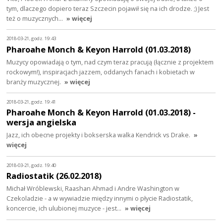
tym, dlaczego dopiero teraz Szczecin pojawił się na ich drodze. ;) Jest
też o muzycznych…
» więcej
2018-03-21, godz. 19:43
Pharoahe Monch & Keyon Harrold (01.03.2018)
Muzycy opowiadają o tym, nad czym teraz pracują (łącznie z projektem
rockowym!), inspiracjach jazzem, oddanych fanach i kobietach w
branży muzycznej.
» więcej
2018-03-21, godz. 19:41
Pharoahe Monch & Keyon Harrold (01.03.2018) -
wersja angielska
Jazz, ich obecne projekty i bokserska walka Kendrick vs Drake.
»
więcej
2018-03-21, godz. 19:40
Radiostatik (26.02.2018)
Michał Wróblewski, Raashan Ahmad i Andre Washington w
Czekoladzie - a w wywiadzie między innymi o płycie Radiostatik,
koncercie, ich ulubionej muzyce - jest…
» więcej