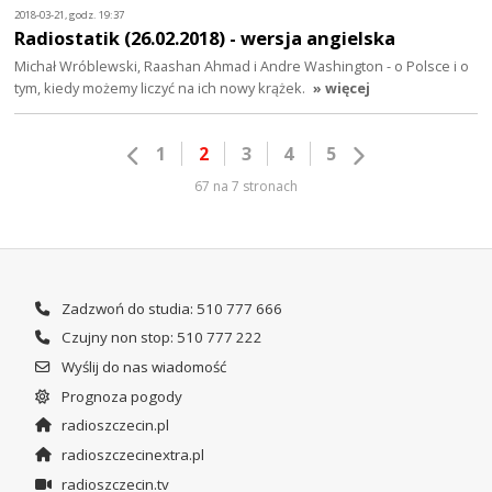
2018-03-21, godz. 19:37
Radiostatik (26.02.2018) - wersja angielska
Michał Wróblewski, Raashan Ahmad i Andre Washington - o Polsce i o
tym, kiedy możemy liczyć na ich nowy krążek.
» więcej
1
2
3
4
5
67 na 7 stronach
Zadzwoń do studia: 510 777 666
Czujny non stop: 510 777 222
Wyślij do nas wiadomość
Prognoza pogody
radioszczecin.pl
radioszczecinextra.pl
radioszczecin.tv