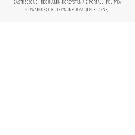
ZASTRZEŻONE.
REGULAMIN KORZYSTANIA Z PORTALU
POLITYKA
PRYWATNOŚCI
BIULETYN INFORMACJI PUBLICZNEJ