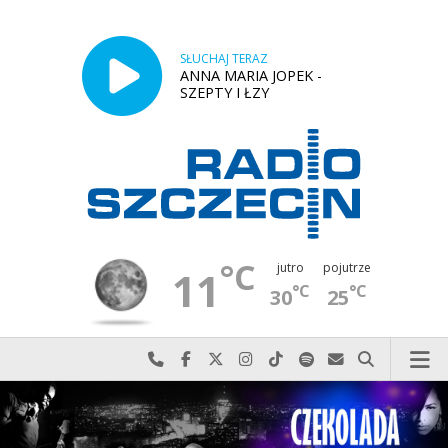
SŁUCHAJ TERAZ
ANNA MARIA JOPEK -
SZEPTY I ŁZY
°C
jutro
pojutrze
11
°C
°C
30
25
Najlepiej po prostu do nas zadzwoń
Odwiedź nas na Facebook-u
Odwiedź nas na X
Odwiedź nas na Instagram-ie
Odwiedź nas na TikTok-u
Szukaj nas na Spotify
Wyślij do nas w
Szukaj