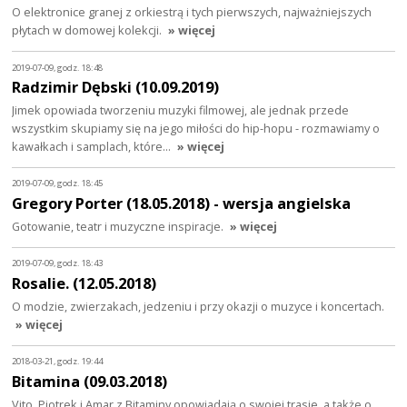
O elektronice granej z orkiestrą i tych pierwszych, najważniejszych
płytach w domowej kolekcji.
» więcej
2019-07-09, godz. 18:48
Radzimir Dębski (10.09.2019)
Jimek opowiada tworzeniu muzyki filmowej, ale jednak przede
wszystkim skupiamy się na jego miłości do hip-hopu - rozmawiamy o
kawałkach i samplach, które…
» więcej
2019-07-09, godz. 18:45
Gregory Porter (18.05.2018) - wersja angielska
Gotowanie, teatr i muzyczne inspiracje.
» więcej
2019-07-09, godz. 18:43
Rosalie. (12.05.2018)
O modzie, zwierzakach, jedzeniu i przy okazji o muzyce i koncertach.
» więcej
2018-03-21, godz. 19:44
Bitamina (09.03.2018)
Vito, Piotrek i Amar z Bitaminy opowiadają o swojej trasie, a także o