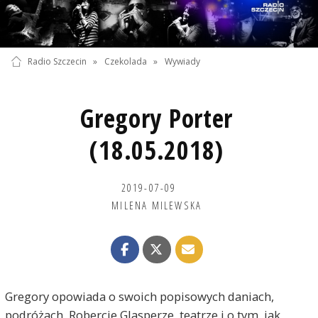
Radio Szczecin
»
Czekolada
»
Wywiady
Gregory Porter
(18.05.2018)
2019-07-09
MILENA MILEWSKA
Gregory opowiada o swoich popisowych daniach,
podróżach, Robercie Glasperze, teatrze i o tym, jak