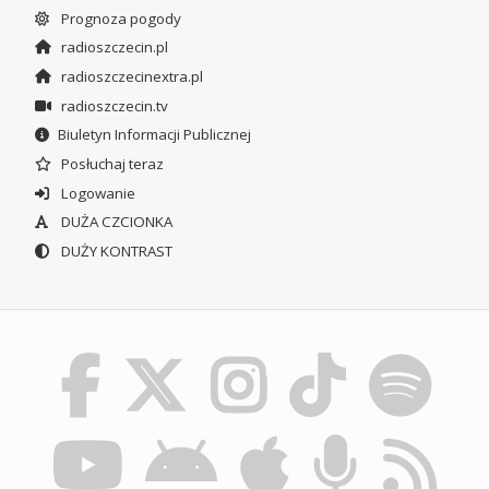
Prognoza pogody
radioszczecin.pl
radioszczecinextra.pl
radioszczecin.tv
Biuletyn Informacji Publicznej
Posłuchaj teraz
Logowanie
DUŻA CZCIONKA
DUŻY KONTRAST