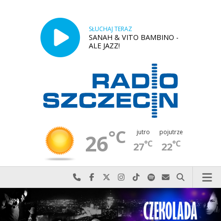
SŁUCHAJ TERAZ
SANAH & VITO BAMBINO -
ALE JAZZ!
°C
jutro
pojutrze
26
°C
°C
27
22
Najlepiej po prostu do nas zadzwoń
Odwiedź nas na Facebook-u
Odwiedź nas na X
Odwiedź nas na Instagram-ie
Odwiedź nas na TikTok-u
Szukaj nas na Spotify
Wyślij do nas w
Szukaj